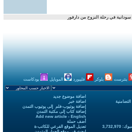
سودانية في رحلة النزوح من دارفور
بنترست
بلوكر
فليبورد
الموبايل
بودكاست
اضافة موضوع جديد
التضامنية
اضافة خبر
إضافة يوتيوب-فلم إلى يوتيوب التمدن
إضافة كتاب إلى مكتبة التمدن
Add new article - English
أضف حملة
3,732,97
تعديل الموقع الفرعي للكاتب-ة
ابحث في موقع الحوار المتمدن