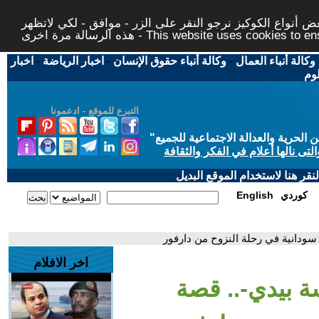
 أنواع الكوكيز نرجو النقر على الزر - موافق - لكي لاتظهر
This website uses cookies to ensure you ge
وكالة أنباء العمال
-
وكالة أنباء حقوق الإنسان
-
اخبار الرياضة
-
اخبار
لوم
التبرع للموقع - ادعمونا
حرية والعدالة الاجتماعية للجميع
"
تى نالها أعلام في الفكر والثقافة
قر هنا لاستخدام الموقع البديل
كوردي
English
سودانية في رحلة النزوح من دارفور
اخر الافلام
ة بيدي-.. قصة