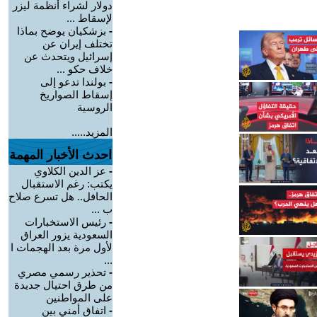
دولار لشراء أنظمة ليزر
لإسقاط ...
-
بزشكيان يوضح بماذا
تختلف إيران عن
إسرائيل ويتحدث عن
خلاف حكو ...
-
بولندا تدعو إلى
إسقاط الصواريخ
الروسية
المزيد.....
احدث الأخبار المهمة
-
عز الدين الكلاوي
يكتب: رغم الاستقبال
الحافل.. هل تسرع صلاح
ب ...
-
رئيس الاستخبارات
السعودية يزور العراق
لأول مرة بعد الهجمات ا
...
-
تحذير رسمي مصري
من طرق احتيال جديدة
على المواطنين
-
اتفاق أمني بين