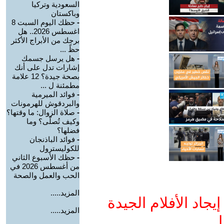
السعودية وتركيا
وباكستان
-
حظك اليوم السبت 8
اغسطس 2026.. هل
برجك من الأبراج الأكثر
حظً ...
-
هل يرسل جسمك
إشارات تدل على أنك
بصحة جيدة؟ 12 علامة
مطمئنة ل ...
-
فوائد الميرمية
والبردقوش للهرمونات
-
صلاة الزوال: ما وقتها؟
وكيف تُصلّى؟ وما
فضلها؟
-
فوائد الباذنجان
للكوليسترول
-
حظك الأسبوع الثاني
من أغسطس 2026 في
الحب والعمل والصحة
المزيد.....
جاد الأفلام الجيدة
المزيد.....
ا