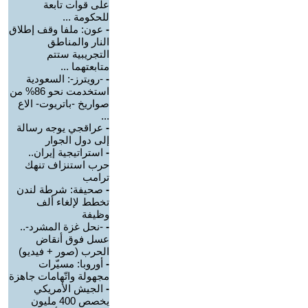
على قوات تابعة
للحكومة ...
-
عون: ملفا وقف إطلاق
النار والمناطق
التجريبية ستتم
متابعتهما ...
-
-رويترز-: السعودية
استخدمت نحو 86% من
صواريخ -باتريوت- الاع
...
-
عراقجي يوجه رسالة
إلى دول الجوار
-
استراتيجية إيران..
حرب استنزاف تنهك
ترامب
-
صحيفة: شرطة لندن
تخطط لإلغاء ألف
وظيفة
-
-نحل غزة المشرد-..
عسل فوق أنقاض
الحرب (صور + فيديو)
-
أوروبا: مسيّرات
مجهولة واتّهامات جاهزة
-
الجيش الأمريكي
يخصص 400 مليون