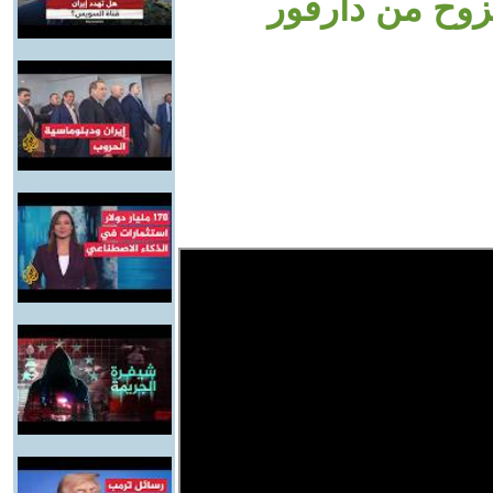
زوح من دارفور