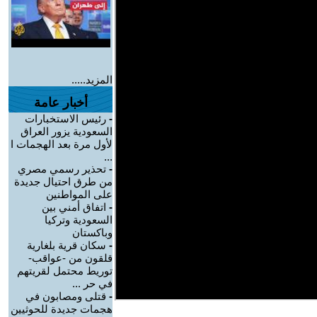
المزيد.....
أخبار عامة
-
رئيس الاستخبارات
السعودية يزور العراق
لأول مرة بعد الهجمات ا
...
-
تحذير رسمي مصري
من طرق احتيال جديدة
على المواطنين
-
اتفاق أمني بين
السعودية وتركيا
وباكستان
-
سكان قرية بلغارية
قلقون من -عواقب-
توريط محتمل لقريتهم
في حر ...
-
قتلى ومصابون في
هجمات جديدة للحوثيين