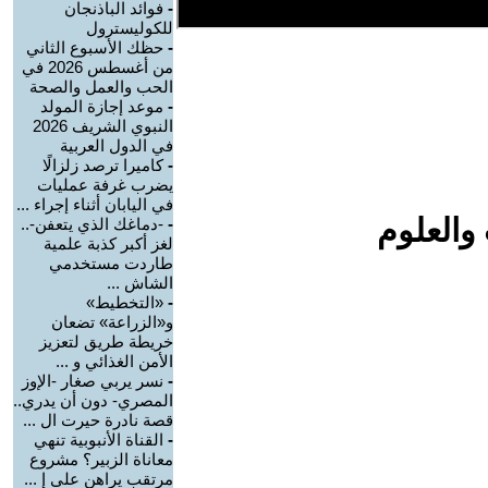
-
فوائد الباذنجان
للكوليسترول
-
حظك الأسبوع الثاني
من أغسطس 2026 في
الحب والعمل والصحة
-
موعد إجازة المولد
النبوي الشريف 2026
في الدول العربية
-
كاميرا ترصد زلزالًا
يضرب غرفة عمليات
في اليابان أثناء إجراء ...
والعلوم
-
-دماغك الذي يتعفن-..
لغز أكبر كذبة علمية
طاردت مستخدمي
الشاش ...
-
«التخطيط»
و«الزراعة» تضعان
خريطة طريق لتعزيز
الأمن الغذائي و ...
-
نسر يربي صغار -الإوز
المصري- دون أن يدري..
قصة نادرة حيرت ال ...
-
القناة الأنبوبية تنهي
معاناة الزبير؟ مشروع
مرتقب يراهن على إ ...