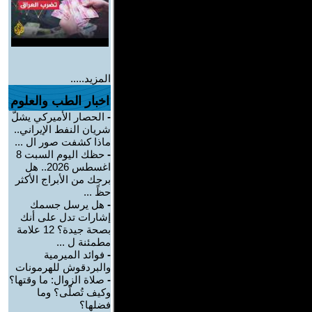
المزيد.....
اخبار الطب والعلوم
-
الحصار الأميركي يشلّ
شريان النفط الإيراني..
ماذا كشفت صور ال ...
-
حظك اليوم السبت 8
اغسطس 2026.. هل
برجك من الأبراج الأكثر
حظً ...
-
هل يرسل جسمك
إشارات تدل على أنك
بصحة جيدة؟ 12 علامة
مطمئنة ل ...
-
فوائد الميرمية
والبردقوش للهرمونات
-
صلاة الزوال: ما وقتها؟
وكيف تُصلّى؟ وما
فضلها؟