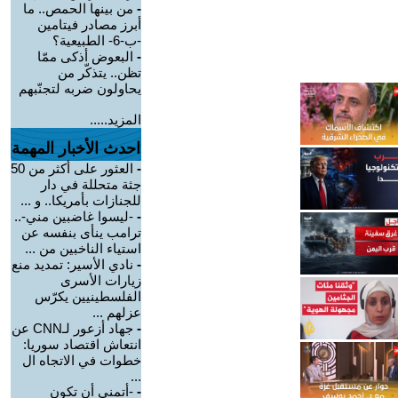
-
من بينها الحمص.. ما
أبرز مصادر فيتامين
-ب-6- الطبيعية؟
-
البعوض أذكى ممّا
تظن.. يتذكّر من
يحاولون ضربه لتجنّبهم
المزيد.....
احدث الأخبار المهمة
-
العثور على أكثر من 50
جثة متحللة في دار
للجنازات بأمريكا.. و ...
-
-ليسوا غاضبين مني-..
ترامب ينأى بنفسه عن
استياء الناخبين من ...
-
نادي الأسير: تمديد منع
زيارات الأسرى
الفلسطينيين يكرّس
عزلهم ...
-
جهاد أزعور لـCNN عن
انتعاش اقتصاد سوريا:
خطوات في الاتجاه ال
...
-
-أتمنى أن تكون