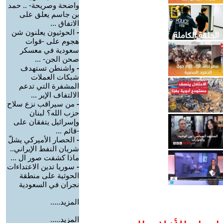
واضحة وصريحة- .. حمد
بن جاسم يعلق على
الاتفاق ...
-
الحوثيون يعلنون شن
هجوم على -قوات
سعودية في معسكر
صحن الجن- ...
-
واشنطن تستهدف
شبكات العملات
المشفرة التي تدعم
الالتفاف الإير ...
-
من سيراقب نزع سلاح
حزب الله؟ لبنان
وإسرائيل يتفقان على
-قائم ...
-
الحصار الأميركي يشلّ
شريان النفط الإيراني..
ماذا كشفت صور ال ...
-
سوريا تدين الاعتداءات
الحوثية على منطقة
نجران في السعودية
المزيد.....
المزيد.....