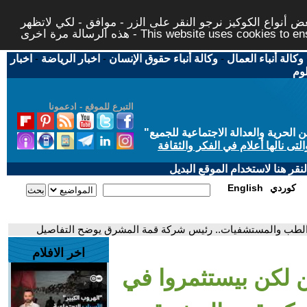
 أنواع الكوكيز نرجو النقر على الزر - موافق - لكي لاتظهر
This website uses cookies to ensure you ge
وكالة أنباء العمال
-
وكالة أنباء حقوق الإنسان
-
اخبار الرياضة
-
اخبار
لوم
التبرع للموقع - ادعمونا
حرية والعدالة الاجتماعية للجميع
"
تى نالها أعلام في الفكر والثقافة
قر هنا لاستخدام الموقع البديل
كوردي
English
ي الطب والمستشفيات.. رئيس شركة قمة المشرق يوضح التفاصيل
اخر الافلام
ن لكن بيستثمروا في