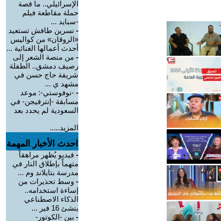
الإسرائيلي.. ما قصة
حملة مقاطعة فيلم
-سبايد ...
-
نسرين طافش تستعيد
«الروقان» من كواليس
أحدث أعمالها الغنائية ...
-
من منصة الشعر إلى
رصيف دمشق.. الطفلة
شريفة حاج حسن في
مشهد ي ...
-
-نوفوستي-: موعد
مسابقة -إنترفيجن- في
السعودية لم يحدد بعد
المزيد.....
احدث الأخبار المهمة
-
فيديو يُظهر مراهقاً
متهماً بإطلاق النار في
مدرسة بتايلاند وم ...
-
وسط تحذيرات من
إساءة استخدامه..
الذكاء الاصطناعي
ينشئ 16 فير ...
-
بين -الكوتور-