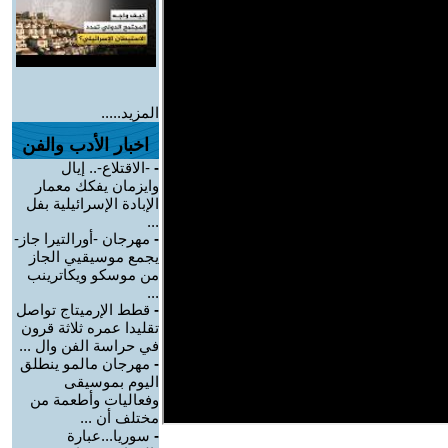
المزيد.....
اخبار الأدب والفن
-
-الاقتلاع-.. إيال
وايزمان يفكك معمار
الإبادة الإسرائيلية بفل
...
-
مهرجان -أورالتيرا جاز-
يجمع موسيقيي الجاز
من موسكو ويكاترينب
...
-
قطط الإرميتاج تواصل
تقليدا عمره ثلاثة قرون
في حراسة الفن وال ...
-
مهرجان مالمو ينطلق
اليوم بموسيقى
وفعاليات وأطعمة من
مختلف أن ...
-
سوريا...عبارة