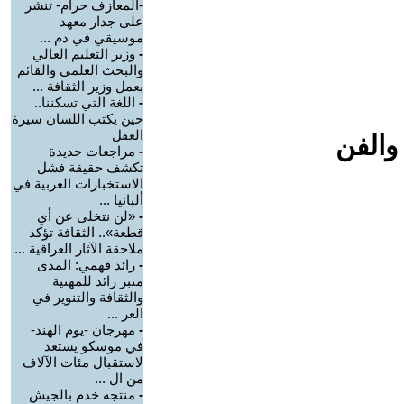
-المعازف حرام- تنشر
على جدار معهد
موسيقي في دم ...
-
وزير التعليم العالي
والبحث العلمي والقائم
بعمل وزير الثقافة ...
-
اللغة التي تسكننا..
حين يكتب اللسان سيرة
العقل
والفن
-
مراجعات جديدة
تكشف حقيقة فشل
الاستخبارات الغربية في
ألبانيا ...
-
«لن نتخلى عن أي
قطعة».. الثقافة تؤكد
ملاحقة الآثار العراقية ...
-
رائد فهمي: المدى
منبر رائد للمهنية
والثقافة والتنوير في
العر ...
-
مهرجان -يوم الهند-
في موسكو يستعد
لاستقبال مئات الآلاف
من ال ...
-
منتجه خدم بالجيش