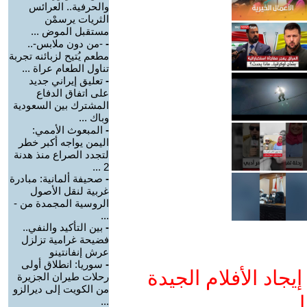
والحرفية.. العرائس
الثريات يرسمْن
مستقبل الموض ...
-
-من دون ملابس-..
مطعم يُتيح لزبائنه تجربة
تناول الطعام عراة ...
-
تعليق إيراني جديد
على اتفاق الدفاع
المشترك بين السعودية
وباك ...
-
المبعوث الأممي:
اليمن يواجه أكبر خطر
لتجدد الصراع منذ هدنة
2 ...
-
صحيفة ألمانية: مبادرة
غربية لنقل الأصول
الروسية المجمدة من -
...
-
بين التأكيد والنفي..
فضيحة غرامية تزلزل
عرش إنفانتينو
-
سوريا: انطلاق أولى
جاد الأفلام الجيدة
رحلات طيران الجزيرة
من الكويت إلى ديرالزو
ا
...