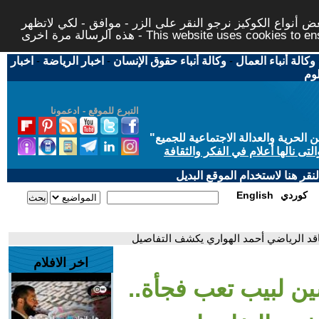
 أنواع الكوكيز نرجو النقر على الزر - موافق - لكي لاتظهر
This website uses cookies to ensure you ge
وكالة أنباء العمال
-
وكالة أنباء حقوق الإنسان
-
اخبار الرياضة
-
اخبار
لوم
التبرع للموقع - ادعمونا
حرية والعدالة الاجتماعية للجميع
"
تى نالها أعلام في الفكر والثقافة
قر هنا لاستخدام الموقع البديل
كوردي
English
ناقد الرياضي أحمد الهواري يكشف التفاصيل
اخر الافلام
ين لبيب تعب فجأة..