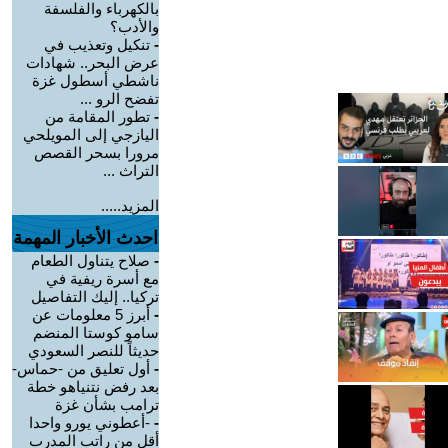
بالكهرباء والفلسفة
والأدب؟
-
تنكيل وتعذيب في
عرض البحر.. شهادات
ناشطي أسطول غزة
تفضح الرو ...
-
تطور المقامة من
اليازجي إلى المويلحي
مرورا بسحر القصص
التراث ...
المزيد.....
احدث الأخبار المهمة
-
صلاح يتناول الطعام
مع أسرة ريفية في
تركيا.. إليك التفاصيل
-
أبرز 5 معلومات عن
سامو كوستا المنضم
حديثاً للنصر السعودي
-
أول تعليق من -حماس-
بعد رفض نتنياهو خطة
ترامب بشأن غزة
-
-أعطوني يورو واحدا
أقل من راتب المدرب