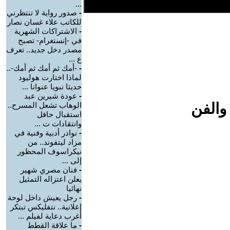
...
-
صدور رواية لا تنتظرني
للكاتب علاء غسان نصار
-
الاشتراكات الشهرية
في -إنستغرام- تصبح
مصدر دخل جديد.. تعرف
ع ...
-
-أمك ثم أمك ثم أمك-..
لماذا اختارت هوليود
حديثا نبويا عنوانا ...
-
عودة شيرين عبد
والفن
الوهاب تشعل المسرح..
استقبال حافل
وانتقادات ت ...
-
نوادر أدبية وفنية في
مزاد ليتفوند.. من
نيكراسوف المحظور
إلى ...
-
فنان مصري شهير
يعلن اعتزاله التمثيل
نهائيا
-
رجل يعيش داخل لوحة
إعلانية.. نتفليكس تبتكر
أغرب دعاية لفيلم ...
-
ما علاقة القطط