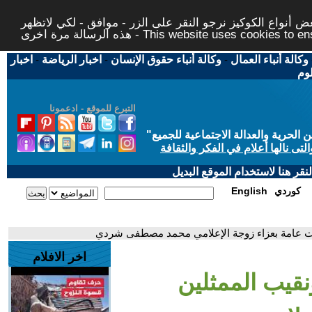
 أنواع الكوكيز نرجو النقر على الزر - موافق - لكي لاتظهر
This website uses cookies to ensure you ge
وكالة أنباء العمال
-
وكالة أنباء حقوق الإنسان
-
اخبار الرياضة
-
اخبار
لوم
التبرع للموقع - ادعمونا
حرية والعدالة الاجتماعية للجميع
"
تى نالها أعلام في الفكر والثقافة
قر هنا لاستخدام الموقع البديل
كوردي
English
ت عامة بعزاء زوجة الإعلامي محمد مصطفى شردي
اخر الافلام
قيب الممثلين