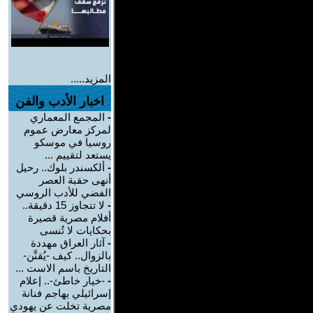
المزيد.....
اخبار الأدب والفن
-
المجمع المعماري
لمركز معارض عموم
روسيا في موسكو
يستعد لتقييم ...
-
ألكسندر بلوك.. رحيل
أنهى حقبة العصر
الفضي للأدب الروسي
-
لا تتجاوز 15 دقيقة..
أفلام مصرية قصيرة
بحكايات لا تُنسى
-
آثار العراق مهددة
بالزوال.. كيف -يُقنَّن-
التاريخ باسم الاست ...
-
-خيار خاطئ-.. إعلام
إسرائيلي يهاجم فنانة
مصرية تخلت عن يهودي