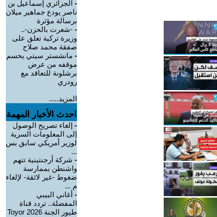
-
الجزائري إسماعيل بن
ناصر يودع جماهير ميلان
برسالة مؤثرة
-
-شعرت بالحزن-..
وزيرة تركية تعلق على
صفقة محمد صلاح
-
مانشستر سيتي يحسم
موقفه من عرض
برشلونة للتعاقد مع
رودري
المزيد.....
احدث الأخبار المهمة
-
إلغاء تصريح الوصول
إلى المعلومات السرية
لوزير أمريكي سابق بس
...
-
شركة أرجنتينية تتهم
واشنطن بممارسة
ضغوط -غير لائقة- لإلغاء
م ...
-
أغاني البيبي
المفضلة.. تردد قناة
طيور الجنة 2026 Toyor