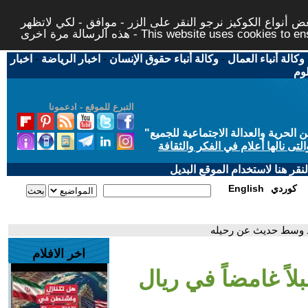
 أنواع الكوكيز نرجو النقر على الزر - موافق - لكي لاتظهر
This website uses cookies to ensure you ge
وكالة أنباء العمال
-
وكالة أنباء حقوق الإنسان
-
اخبار الرياضة
-
اخبار
لوم
التبرع للموقع - ادعمونا
حرية والعدالة الاجتماعية للجميع
"
تى نالها أعلام في الفكر والثقافة
قر هنا لاستخدام الموقع البديل
كوردي
English
ريد وسط حديث عن رحيله
اخر الافلام
لاً غامضاً في ريال