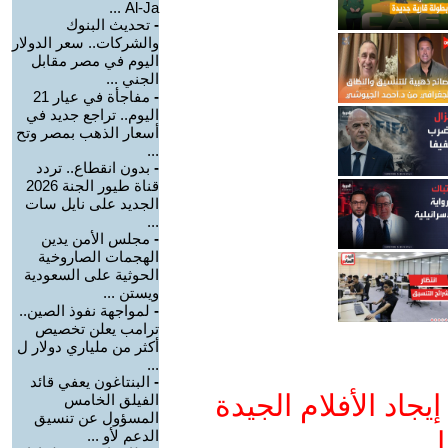
Al-Ja ...
-
تحديث البنوك
والشركات.. سعر الدولار
اليوم في مصر مقابل
الجني ...
-
مفاجأة في عيار 21
اليوم.. تراجع جديد في
أسعار الذهب بمصر وتح
...
-
بدون انقطاع.. تردد
قناة طيور الجنة 2026
الجديد على نايل سات
...
-
مجلس الأمن يدين
الهجمات الصاروخية
الحوثية على السعودية
ويستن ...
-
لمواجهة نفوذ الصين..
ترامب يعلن تخصيص
أكثر من ملياري دولار ل
...
-
البنتاغون يعفي قائد
جاد الأفلام الجيدة
الفيلق الخامس
المسؤول عن تنسيق
ا
الدعم لأو ...