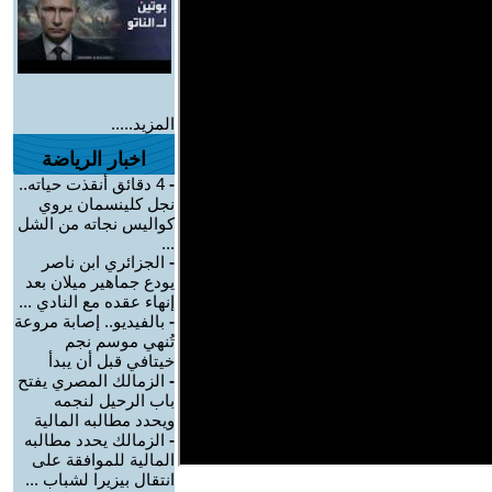
المزيد.....
اخبار الرياضة
-
4 دقائق أنقذت حياته..
نجل كلينسمان يروي
كواليس نجاته من الشل
...
-
الجزائري ابن ناصر
يودع جماهير ميلان بعد
إنهاء عقده مع النادي ...
-
بالفيديو.. إصابة مروعة
تُنهي موسم نجم
خيتافي قبل أن يبدأ
-
الزمالك المصري يفتح
باب الرحيل لنجمه
ويحدد مطالبه المالية
-
الزمالك يحدد مطالبه
المالية للموافقة على
انتقال بيزيرا لشباب ...