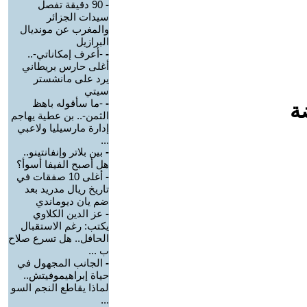
-
90 دقيقة تفصل
سيدات الجزائر
والمغرب عن مونديال
البرازيل
-
-أعرف إمكاناتي-..
أغلى حارس بريطاني
يرد على مانشستر
سيتي
-
-ما سأقوله باهظ
ة
الثمن-.. بن عطية يهاجم
إدارة مارسيليا ولاعبي
...
-
بين بلاتر وإنفانتينو..
هل أصبح الفيفا أسوأ؟
-
أغلى 10 صفقات في
تاريخ ريال مدريد بعد
ضم يان ديوماندي
-
عز الدين الكلاوي
يكتب: رغم الاستقبال
الحافل.. هل تسرع صلاح
ب ...
-
الجانب المجهول في
حياة إبراهيموفيتش..
لماذا يقاطع النجم السو
...