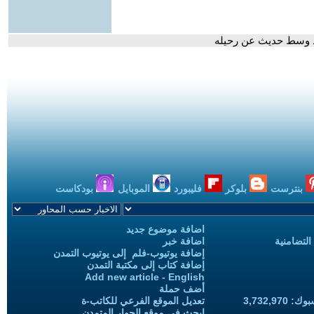
ريد وسط حديث عن رحيله
بنترست
بلوكر
فليبورد
الموبايل
بودكاست
اضافة موضوع جديد
التضامنية
اضافة خبر
إضافة يوتيوب-فلم إلى يوتيوب التمدن
إضافة كتاب إلى مكتبة التمدن
Add new article - English
أضف حملة
3,732,97
تعديل الموقع الفرعي للكاتب-ة
ابحث في موقع الحوار المتمدن