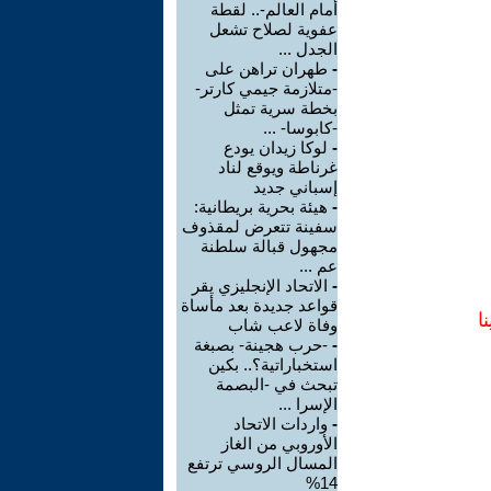
أمام العالم-.. لقطة
عفوية لصلاح تشعل
الجدل ...
-
طهران تراهن على
-متلازمة جيمي كارتر-
بخطة سرية تمثل
-كابوسا- ...
-
لوكا زيدان يودع
غرناطة ويوقع لناد
إسباني جديد
-
هيئة بحرية بريطانية:
سفينة تتعرض لمقذوف
مجهول قبالة سلطنة
عم ...
-
الاتحاد الإنجليزي يقر
قواعد جديدة بعد مأساة
ا
وفاة لاعب شاب
-
-حرب هجينة- بصبغة
استخباراتية؟.. بكين
تبحث في -البصمة
الإسرا ...
-
واردات الاتحاد
الأوروبي من الغاز
المسال الروسي ترتفع
14%