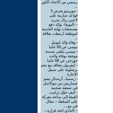
رسمي من الاتحاد الكور
...
-
مورينيو يفرض 3
قواعد صارمة على
لاعبي ريال مدريد
-
-اليويفا- يؤكد دفع
مستحقات نهاية الخدمة
لموظفة ارتبطت بعلاقة
...
-
وفاة والد ليونيل
ميسي عن 68 عاما
-
ميسي يتلقى صدمة
موجعة بوفاة والده
خورخي عن 68 عاما
-
ليفربول يتعاقد مع نجم
برشلونة على سبيل
الإعارة
-
رسميا.. أرسنال يضم
غيماريش من نيوكاسل
في صفقة ضخمة
-
كيف حوّل ترامب
الفيفا إلى ساحة معركة
على السلطة – مقال
في مو ...
-
-النادي اتخذ قراره-..