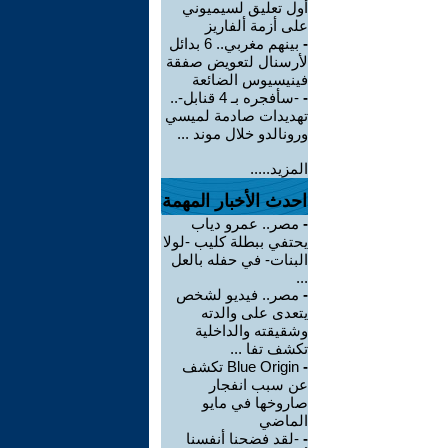
أول تعليق لسيميوني
على أزمة ألفاريز
-
بينهم مغربي.. 6 بدائل
لأرسنال لتعويض صفقة
فينيسيوس الضائعة
-
-سأفجره بـ 4 قنابل-..
تهديدات صادمة لميسي
ورونالدو خلال موند ...
المزيد.....
احدث الأخبار المهمة
-
مصر.. عمرو دياب
يحتفي ببطلة كليب -لولا
البنات- في حفله بالعل
...
-
مصر.. فيديو لشخص
يتعدى على والدته
وشقيقته والداخلية
تكشف تفا ...
-
Blue Origin تكشف
عن سبب انفجار
صاروخها في مايو
الماضي
-
-لقد فضحنا أنفسنا