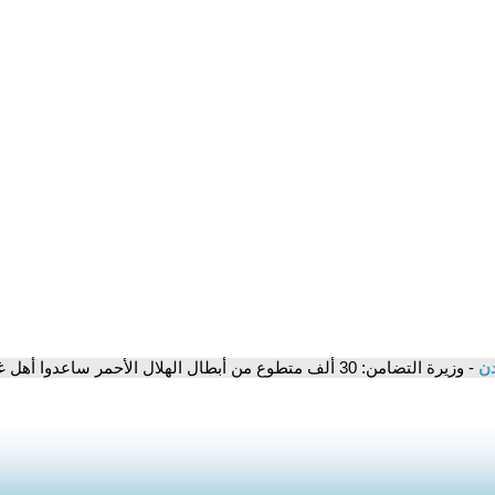
دن
- وزيرة التضامن: 30 ألف متطوع من أبطال الهلال الأحمر ساعدوا أهل غزة..ومصر قدمت 75% من إجمالي المساعدات