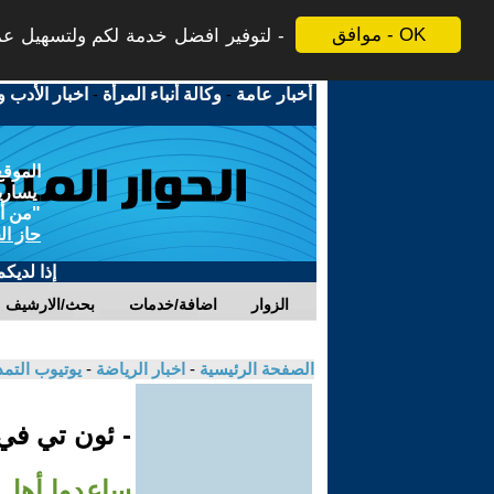
موافق - OK
لتوفير افضل خدمة لكم ولتسهيل عملي
أخبار عامة
-
وكالة أنباء المرأة
-
اخبار الأدب و
الموقع
يسارية
"من أج
حاز ال
إذا لديك
الزوار
اضافة/خدمات
بحث/الارشيف
الصفحة الرئيسية
-
اخبار الرياضة
-
يوتيوب التم
- ئون تي ف
ساعدوا أهل غزة..ومص