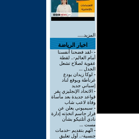
المزيد.....
اخبار الرياضة
-
-لقد فضحنا أنفسنا
أمام العالم-.. لقطة
عفوية لصلاح تشعل
الجدل ...
-
لوكا زيدان يودع
غرناطة ويوقع لناد
إسباني جديد
-
الاتحاد الإنجليزي يقر
قواعد جديدة بعد مأساة
وفاة لاعب شاب
-
سيميوني يعلن عن
قرار حاسم اتخذته إدارة
نادي أتلتيكو بشأن
مست ...
-
اتُهم بتقديم -خدمات
جنسية-.. أول تعليق