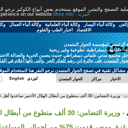
ة التصفح والنشر، الموقع يستخدم بعض أنواع الكوكيز نرجو النق
More info - المزيد
experience on our website
الفن
-
وكالة أنباء اليسار
-
وكالة أنباء العلمانية
-
وكالة أنباء العمال
-
وكا
الاقتصاد
-
اخبار الطب والعلوم
 الرئيسي لمؤسسة الحوار المتمدن
، علمانية، ديمقراطية، تطوعية وغير ربحية
ل مجتمع مدني علماني ديمقراطي حديث يضمن الحرية والعدالة الاجتم
حوار المتمدن على جائزة ابن رشد للفكر الحر والتى نالها أعلام في الفك
م مشاكل تقنية في تصفح الحوار المتمدن نرجو النقر هنا لاستخدام الموقع
كوردي
English
الاخبار
مراكز
الحوار المتمدن
دن
- وزيرة التضامن: 30 ألف متطوع من أبطال الهلال الأحمر ساعدوا أهل غزة..ومصر قدمت 75% من إجمالي المساعدات
ي
- وزيرة التضامن: 30 ألف متطوع من أب
ر قدمت 75% من إجمالي المساعدات