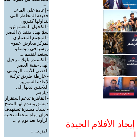
ا ...
-
إعادة غلي الماء..
حقيقة المخاطر التي
يتداولها كثيرون
-
الكحول المغشوش..
سمّ يهدد بفقدان البصر
-
المجمع المعماري
لمركز معارض عموم
روسيا في موسكو
يستعد لتقييم ...
-
ألكسندر بلوك.. رحيل
أنهى حقبة العصر
الفضي للأدب الروسي
-
خارطة طريق تركية
لإعادة السوريين
اللاجئين لديها إلى
ديارهم
-
القاهرة تدعم استقرار
دمشق وتقدم لها النصح
-
ليبيا.. مسيرة تستهدف
خزان مياه بمحطة تحلية
الزاوية بعد يوم م ...
جاد الأفلام الجيدة
المزيد.....
ا