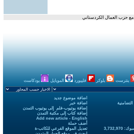
 مع حزب العمال الكردستاني
بنترست
بلوكر
فليبورد
الموبايل
بودكاست
اضافة موضوع جديد
التضامنية
اضافة خبر
إضافة يوتيوب-فلم إلى يوتيوب التمدن
إضافة كتاب إلى مكتبة التمدن
Add new article - English
أضف حملة
3,732,97
تعديل الموقع الفرعي للكاتب-ة
ابحث في موقع الحوار المتمدن