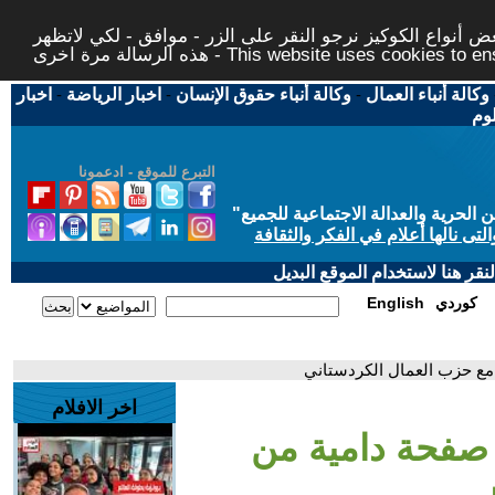
 أنواع الكوكيز نرجو النقر على الزر - موافق - لكي لاتظهر
This website uses cookies to ensure you ge
وكالة أنباء العمال
-
وكالة أنباء حقوق الإنسان
-
اخبار الرياضة
-
اخبار
لوم
التبرع للموقع - ادعمونا
حرية والعدالة الاجتماعية للجميع
"
تى نالها أعلام في الفكر والثقافة
قر هنا لاستخدام الموقع البديل
كوردي
English
 مع حزب العمال الكردستاني
اخر الافلام
 صفحة دامية من