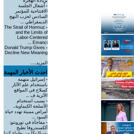
بزيادة الهجرة
-
أشغال الجلسة
الافتتاحية للمؤتمر
السادس لحزب النهج
الديمقراطي ...
The Strait of Hormuz
-
and the Limits of
Labor-Centered
Emanci ...
Donald Trump Gives
-
Decline New Meaning
المزيد.....
احدث الأخبار المهمة
-
إسرائيل متهمة
باستخدام علم الآثار
كسلاح في المواقع
الأثرية ف ...
-
بسبب استخدام
الأسلحة الكيماوية..
أمراض مميتة تهدد حياة
السود ...
-
مفاجأة في تورونتو:
ألكسندروفا تطيح
بسبالينكا من بطولة كندا