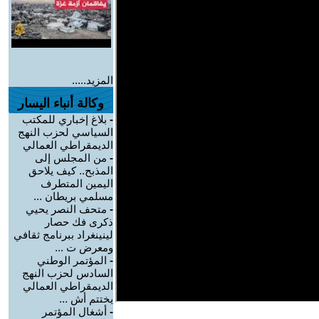
المزيد.....
وكالة أنباء اليسار
-
بلاغ إخباري للمكتب
السياسي لحزب النهج
الديمقراطي العمالي
-
من المجلس إلى
المذبح.. كيف يلاحق
اليمين المتطرف
مسلمي بريطان ...
-
متحف النصر يحيي
ذكرى فك حصار
لينينغراد ببرنامج ثقافي
ومعرض ت ...
-
المؤتمر الوطني
السادس لحزب النهج
الديمقراطي العمالي
يختتم أش ...
-
أشغال المؤتمر