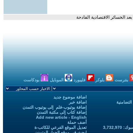
د الخسائر الاقتصادية الفادحة
بنترست
بلوكر
فليبورد
الموبايل
بودكاست
اضافة موضوع جديد
التضامنية
اضافة خبر
إضافة يوتيوب-فلم إلى يوتيوب التمدن
إضافة كتاب إلى مكتبة التمدن
Add new article - English
أضف حملة
3,732,97
تعديل الموقع الفرعي للكاتب-ة
ابحث في موقع الحوار المتمدن