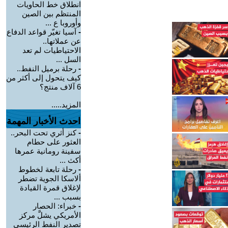
انطلاق خط الحاويات
المنتظم بين الصين
وأوروبا ع ...
-
آسيا تغيّر قواعد الدفاع
عن عملاتها..
الاحتياطيات لم تعد
السل ...
-
رحلة برميل النفط..
كيف يتحول إلى أكثر من
6 آلاف منتج؟
المزيد.....
احدث الأخبار المهمة
-
كنز أثري تحت البحر..
العثور على حطام
سفينة رومانية عمرها
أكث ...
-
رحلة تابعة لخطوط
ألاسكا الجوية تضطر
لإغلاق قمرة القيادة
بسبب ...
-
خبراء: الحصار
الأمريكي يشلَّ مركز
تصدير النفط الرئيسي