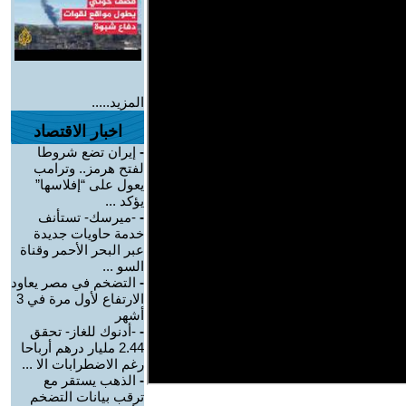
المزيد.....
اخبار الاقتصاد
-
إيران تضع شروطا
لفتح هرمز.. وترامب
يعول على “إفلاسها”
يؤكد ...
-
-ميرسك- تستأنف
خدمة حاويات جديدة
عبر البحر الأحمر وقناة
السو ...
-
التضخم في مصر يعاود
الارتفاع لأول مرة في 3
أشهر
-
-أدنوك للغاز- تحقق
2.44 مليار درهم أرباحا
رغم الاضطرابات الا ...
-
الذهب يستقر مع
ترقب بيانات التضخم