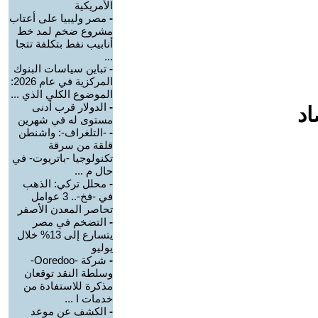
الأمريكية
-
مصر وليبيا على أعتاب
مشروع ضخم لمد خط
أنابيب نفط بتكلفة تتجا
...
-
تباين سياسات البنوك
المركزية في عام 2026:
الموضوع الكلي الذي ...
-
الدولار قرب أدنى
اد
مستوى له في شهرين
-
-التلغراف-: واشنطن
قلقة من سرقة
تكنولوجيا -باتريوت- في
حال م ...
-
محلل تركي: الذهب
في -فخ-.. 3 عوامل
تحاصر المعدن الأصفر
-
التضخم في مصر
يتسارع إلى 13% خلال
يوليو
-
شركة -Ooredoo-
وسلطة النقد توقعان
مذكرة للاستفادة من
خدمات ا ...
-
الكشف عن موعد