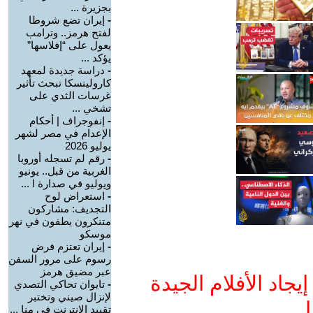
بجزيرة ...
-
إيران تضع شروطا
لفتح هرمز.. وترامب
يعول على “إفلاسها”
يؤكد ...
-
دراسة جديدة لمعهد
كارولينسكا تبحث تأثير
غرسات الثدي على
تشخي ...
-
إنفوجراف | أحكام
الإعدام في مصر لشهر
يوليو 2026
-
رقم لم تسجله أوروبا
الغربية من قبل.. يونيو
ويوليو في صدارة ا ...
-
استعراض لوح
التجديف: مشاركون
متنكرون يطفون في نهر
موسكو
-
إيران تعتزم فرض
رسوم على مرور السفن
عبر مضيق هرمز
جاد الأفلام الجيدة
-
تايوان تحاكي التصدي
لإنزال صيني وتختبر
ا
تقييد الإنترنت في منا ...