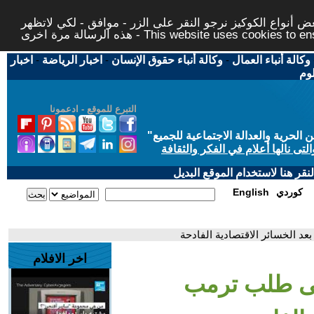
 أنواع الكوكيز نرجو النقر على الزر - موافق - لكي لاتظهر
This website uses cookies to ensure you ge
وكالة أنباء العمال
-
وكالة أنباء حقوق الإنسان
-
اخبار الرياضة
-
اخبار
لوم
التبرع للموقع - ادعمونا
حرية والعدالة الاجتماعية للجميع
"
تى نالها أعلام في الفكر والثقافة
قر هنا لاستخدام الموقع البديل
كوردي
English
د الخسائر الاقتصادية الفادحة
اخر الافلام
لى طلب ترمب