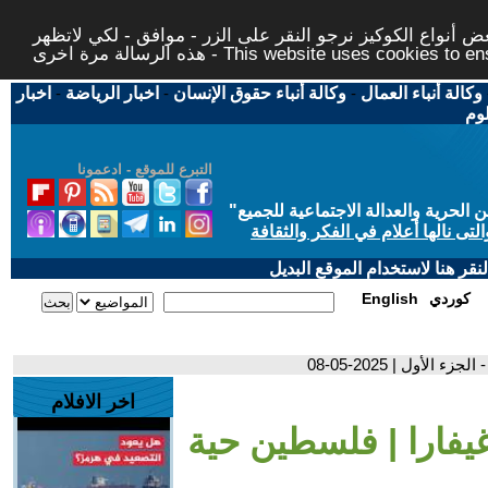
 أنواع الكوكيز نرجو النقر على الزر - موافق - لكي لاتظهر
This website uses cookies to ensure you ge
وكالة أنباء العمال
-
وكالة أنباء حقوق الإنسان
-
اخبار الرياضة
-
اخبار
لوم
التبرع للموقع - ادعمونا
حرية والعدالة الاجتماعية للجميع
"
تى نالها أعلام في الفكر والثقافة
قر هنا لاستخدام الموقع البديل
كوردي
English
لأول | 2025-05-08
اخر الافلام
 غيفارا | فلسطين حية