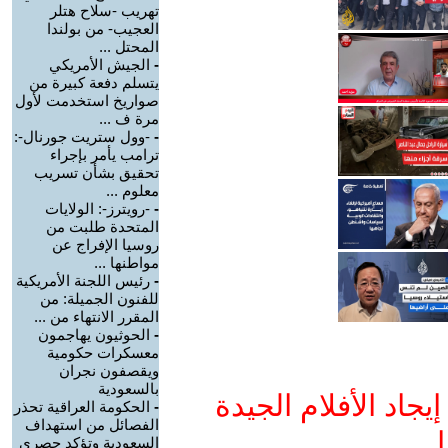
تهريب -سلاح هتلر
العجيب- من بولندا
المحتل ...
-
الجيش الأمريكي
يتسلم دفعة كبيرة من
صواريخ استخدمت لأول
مرة ف ...
-
-وول ستريت جورنال-:
ترامب يأمر بإجراء
تحقيق بشأن تسريب
معلوم ...
-
-رويترز-: الولايات
المتحدة طلبت من
روسيا الإفراج عن
مواطنها ...
-
رئيس اللجنة الأمريكية
للفنون الجميلة: من
المقرر الانتهاء من ...
-
الحوثيون يهاجمون
معسكرات حكومية
ويقصفون نجران
بالسعودية
جاد الأفلام الجيدة
-
الحكومة العراقية تحذر
الفصائل من استهداف
ا
السعودية وتؤكد حصري