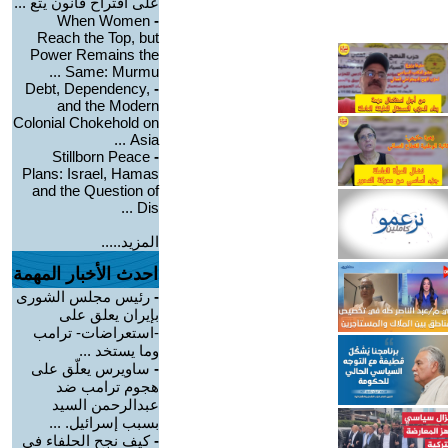
على اقتراح قانون يتع ...
When Women
-
Reach the Top, but
Power Remains the
Same: Murmu ...
Debt, Dependency,
-
and the Modern
Colonial Chokehold on
Asia ...
Stillborn Peace
-
Plans: Israel, Hamas
and the Question of
Dis ...
المزيد.....
احدث الأخبار المهمة
-
رئيس مجلس الشورى
بإيران يعلق على
-استعراضات- ترامب
وما يستخد ...
-
ساويرس يعلّق على
هجوم ترامب ضد
عبدالرحمن السيد
بسبب إسرائيل. ...
-
كيف نجح الحلفاء في