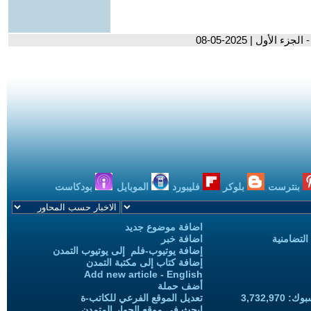
لأول | 2025-05-08
بنترست
بلوكر
فليبورد
الموبايل
بودكاست
اضافة موضوع جديد
التضامنية
اضافة خبر
إضافة يوتيوب-فلم إلى يوتيوب التمدن
إضافة كتاب إلى مكتبة التمدن
Add new article - English
أضف حملة
3,732,97
تعديل الموقع الفرعي للكاتب-ة
ابحث في موقع الحوار المتمدن