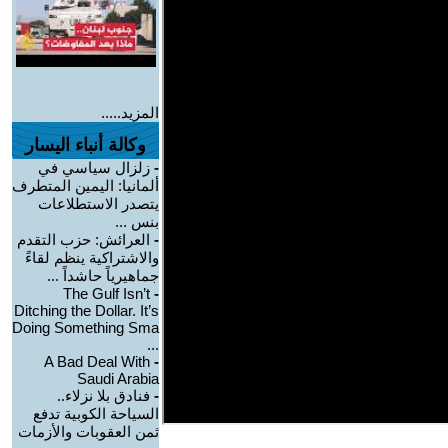
المزيد.....
وكالة أنباء اليسار
-
زلزال سياسي في
ألمانيا: اليمين المتطرف
يتصدر الاستطلاعات
بنس ...
-
العرائش: حزب التقدم
والاشتراكية ينظم لقاءً
جماهيرياً حاشداً ...
The Gulf Isn’t
-
Ditching the Dollar. It’s
Doing Something Sma
...
A Bad Deal With
-
Saudi Arabia
-
فنادق بلا نزلاء..
السياحة الكوبية تدفع
ثمن العقوبات والأزمات