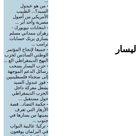
...
-
من هو عبدول
السيد؟... الطبيب
الأمريكي من أصول
مصرية وأحد أبر ...
-
انتخابات نيويورك -
زهران ممداني مسلم
يساري يربك حسابات
ترامب ...
ليسار
-
جميعا لإنجاح المؤتمر
الوطني السادس لحزب
النهج الديمقراطي الع ...
-
حزب اليسار يسحب
رسائل الدعم الموجهة
إلى سجناء فلسطينيين
-
فوز عبدول السيد
يشعل معركة داخل
الحزب الديمقراطي
حول مستقبل ...
-
حكمة التضاد.. قصة
الأزهار التي تعرف
يمينها من يسارها في
جنوب ...
-
تركيا: غالبية النواب
في البرلمان يوقعون