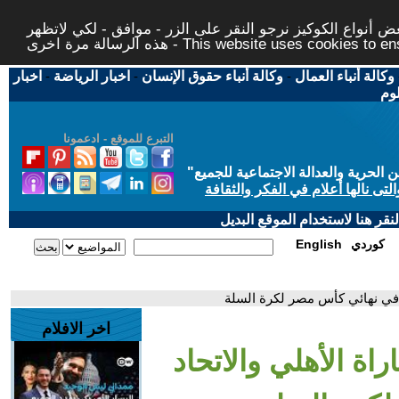
 أنواع الكوكيز نرجو النقر على الزر - موافق - لكي لاتظهر
This website uses cookies to ensure you ge
وكالة أنباء العمال
-
وكالة أنباء حقوق الإنسان
-
اخبار الرياضة
-
اخبار
لوم
التبرع للموقع - ادعمونا
حرية والعدالة الاجتماعية للجميع
"
تى نالها أعلام في الفكر والثقافة
قر هنا لاستخدام الموقع البديل
كوردي
English
 في نهائي كأس مصر لكرة السلة
اخر الافلام
اة الأهلي والاتحاد