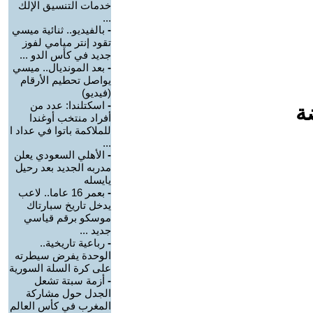
خدمات التنسيق الإلك
...
-
بالفيديو.. ثنائية ميسي
تقود إنتر ميامي لفوز
جديد في كأس الدو ...
-
بعد المونديال.. ميسي
يواصل تحطيم الأرقام
(فيديو)
-
اسكتلندا: عدد من
ة
أفراد منتخب أوغندا
للملاكمة باتوا في عداد ا
...
-
الأهلي السعودي يعلن
مدربه الجديد بعد رحيل
يايسله
-
بعمر 16 عاما.. لاعب
يدخل تاريخ سبارتاك
موسكو برقم قياسي
جديد ...
-
رباعية تاريخية..
الوحدة يفرض سيطرته
على كرة السلة السورية
-
أزمة سبتة تشعل
الجدل حول مشاركة
المغرب في كأس العالم