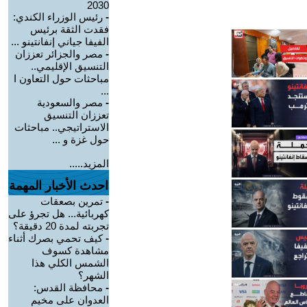
2030
-
رئيس الوزراء الكندي:
فقدت الثقة برئيس
الفيفا جياني إنفانتينو ...
-
مصر والجزائر تعززان
التنسيق الإقليمي..
مباحثات حول التعاون ا
...
-
مصر والسعودية
تعززان التنسيق
الاستراتيجي.. مباحثات
حول غزة و ...
المزيد.....
احدث الأخبار المهمة
-
تمرين بصعقات
كهربائية... هل تجرؤ على
تجربته لمدة 20 دقيقة؟
-
كيف تحمي بصرك أثناء
مشاهدة كسوف
الشمس الكلي هذا
الشهر؟
-
محافظة القدس:
العدوان على مخيم