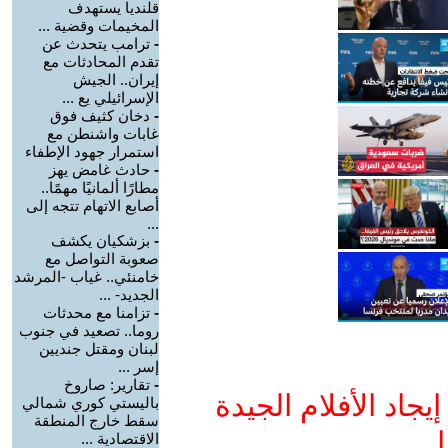
قلنديا يستهدف
المخيمات وقضية ...
-
ترامب يتحدث عن
تقدم المحادثات مع
إيران.. الجيش
الإسرائيلي يع ...
-
دخان كثيف فوق
غابات واشنطن مع
استمرار جهود الإطفاء
-
حادث غامض يهز
مطارًا ألمانيًا مهمًا..
أصابع الاتهام تتجه إلى
...
-
بزشكيان يكشف
صعوبة التواصل مع
خامنئي.. غياب -المرشد
الجديد- ...
-
تزامنا مع محدثات
روما.. تصعيد في جنوب
لبنان ومقتل جنديين
إسر ...
-
تقارير: صاروخ
جاد الأفلام الجيدة
باليستي كوري شمالي
سقط خارج المنطقة
ا
الاقتصادية ...