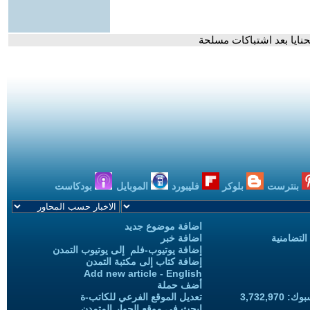
نايا بعد اشتباكات مسلحة
بنترست
بلوكر
فليبورد
الموبايل
بودكاست
اضافة موضوع جديد
التضامنية
اضافة خبر
إضافة يوتيوب-فلم إلى يوتيوب التمدن
إضافة كتاب إلى مكتبة التمدن
Add new article - English
أضف حملة
3,732,97
تعديل الموقع الفرعي للكاتب-ة
ابحث في موقع الحوار المتمدن