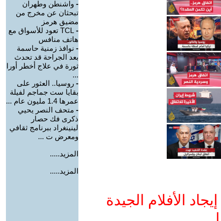
-
واشنطن وطهران
تبحثان عن مخرج من
مضيق هرمز
-
TCL تعود للأسواق مع
هاتف منافس
-
نوافذ زمنية حاسمة
بعد الجراحة قد تحدث
ثورة في علاج أخطر أورا
...
-
روسيا.. العثور على
بقايا ست جماجم لفيلة
عمرها 1.4 مليون عام ...
-
متحف النصر يحيي
ذكرى فك حصار
لينينغراد ببرنامج ثقافي
ومعرض ت ...
المزيد.....
المزيد.....
جاد الأفلام الجيدة
ا