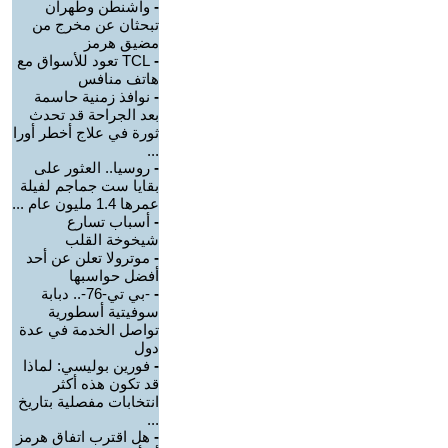
-
واشنطن وطهران
تبحثان عن مخرج من
مضيق هرمز
-
TCL تعود للأسواق مع
هاتف منافس
-
نوافذ زمنية حاسمة
بعد الجراحة قد تحدث
ثورة في علاج أخطر أورا
...
-
روسيا.. العثور على
بقايا ست جماجم لفيلة
عمرها 1.4 مليون عام ...
-
أسباب تسارع
شيخوخة القلب
-
موترولا تعلن عن أحد
أفضل حواسبها
-
-بي تي-76-.. دبابة
سوفيتية أسطورية
تواصل الخدمة في عدة
دول
-
فورين بوليسي: لماذا
قد تكون هذه أكثر
انتخابات مفصلية بتاريخ
...
-
هل اقترب اتفاق هرمز