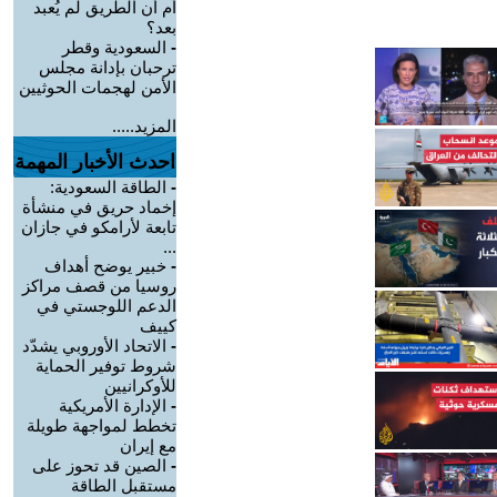
أم أن الطريق لم يُعبد
بعد؟
-
السعودية وقطر
ترحبان بإدانة مجلس
الأمن لهجمات الحوثيين
المزيد.....
احدث الأخبار المهمة
-
الطاقة السعودية:
إخماد حريق في منشأة
تابعة لأرامكو في جازان
...
-
خبير يوضح أهداف
روسيا من قصف مراكز
الدعم اللوجستي في
كييف
-
الاتحاد الأوروبي يشدّد
شروط توفير الحماية
للأوكرانيين
-
الإدارة الأمريكية
تخطط لمواجهة طويلة
مع إيران
-
الصين قد تحوز على
مستقبل الطاقة