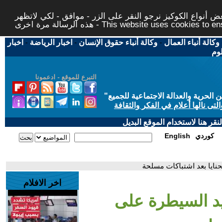
 أنواع الكوكيز نرجو النقر على الزر - موافق - لكي لاتظهر
This website uses cookies to ensure you ge
وكالة أنباء العمال
-
وكالة أنباء حقوق الإنسان
-
اخبار الرياضة
-
اخبار
لوم
التبرع للموقع - ادعمونا
حرية والعدالة الاجتماعية للجميع
"
تى نالها أعلام في الفكر والثقافة
قر هنا لاستخدام الموقع البديل
كوردي
English
نايا بعد اشتباكات مسلحة
اخر الافلام
يد السيطرة على