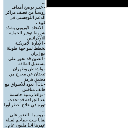
...
-
خبير يوضح أهداف
روسيا من قصف مراكز
الدعم اللوجستي في
كييف
-
الاتحاد الأوروبي يشدّد
شروط توفير الحماية
للأوكرانيين
-
الإدارة الأمريكية
تخطط لمواجهة طويلة
مع إيران
-
الصين قد تحوز على
مستقبل الطاقة
-
واشنطن وطهران
تبحثان عن مخرج من
مضيق هرمز
-
TCL تعود للأسواق مع
هاتف منافس
-
نوافذ زمنية حاسمة
بعد الجراحة قد تحدث
ثورة في علاج أخطر أورا
...
-
روسيا.. العثور على
بقايا ست جماجم لفيلة
عمرها 1.4 مليون عام ...