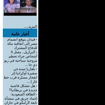
المزيد.....
أخبار عامة
-
فيدان يتوقع انضمام
مصر إلى اتفاقية مكة
للدفاع المشترك
-
البرازيل.. مقتل 4
أشخاص جراء تحطم
مروحية سياحية في ريو
دي جا ...
-
بلغاريا تستدعي
سفيرة أوكرانيا إثر
انفجار مسيّرة قرب خط
غاز إ ...
-
هل تتشكل فاشية
جديدة في بريطانيا؟
-
الطاقة السعودية:
إخماد حريق في منشأة
تابعة لأرامكو في جازان