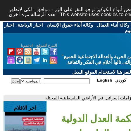
 أنواع الكوكيز نرجو النقر على الزر - موافق - لكي لاتظهر
This website uses cookies to ensure you ge
وكالة أنباء العمال
-
وكالة أنباء حقوق الإنسان
-
اخبار الرياضة
-
اخبار
لوم
التبرع للموقع - ادعمونا
حرية والعدالة الاجتماعية للجميع
"
تى نالها أعلام في الفكر والثقافة
قر هنا لاستخدام الموقع البديل
كوردي
English
زامات إسرائيل في الأراضي الفلسطينية المحتلة
اخر الافلام
ة العدل الدولية