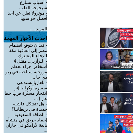
-
أسباب تسارع
شيخوخة القلب
-
موترولا تعلن عن أحد
أفضل حواسبها
المزيد.....
احدث الأخبار المهمة
-
فيدان يتوقع انضمام
مصر إلى اتفاقية مكة
للدفاع المشترك
-
البرازيل.. مقتل 4
أشخاص جراء تحطم
مروحية سياحية في ريو
دي جا ...
-
بلغاريا تستدعي
سفيرة أوكرانيا إثر
انفجار مسيّرة قرب خط
غاز إ ...
-
هل تتشكل فاشية
جديدة في بريطانيا؟
-
الطاقة السعودية:
إخماد حريق في منشأة
تابعة لأرامكو في جازان
...