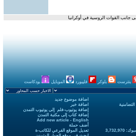
 جانب القوات الروسية في أوكرانيا
بنترست
بلوكر
فليبورد
الموبايل
بودكاست
اضافة موضوع جديد
التضامنية
اضافة خبر
إضافة يوتيوب-فلم إلى يوتيوب التمدن
إضافة كتاب إلى مكتبة التمدن
Add new article - English
أضف حملة
3,732,97
تعديل الموقع الفرعي للكاتب-ة
ابحث في موقع الحوار المتمدن