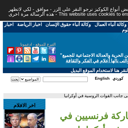
 أنواع الكوكيز نرجو النقر على الزر - موافق - لكي لاتظهر
This website uses cookies to ensure you ge
وكالة أنباء العمال
-
وكالة أنباء حقوق الإنسان
-
اخبار الرياضة
-
اخبار
لوم
التبرع للموقع - ادعمونا
حرية والعدالة الاجتماعية للجميع
"
تى نالها أعلام في الفكر والثقافة
قر هنا لاستخدام الموقع البديل
كوردي
English
 جانب القوات الروسية في أوكرانيا
اخر الافلام
ركة فرنسيين في