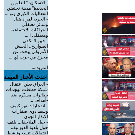
-
الاسكان: ” العلمين
الجديدة” مدينة تحتضن
الفعاليات الكبرى وتو ...
-
الحرية لمراد هبال
وسائر معتقلي
الحراكات الاجتماعية
ومعتقلي ا ...
-
حين لا تكفي
الصواريخ.. الجيش
الأمريكي يبحث عن
مخرج من حرب إي ...
المزيد.....
احدث الأخبار المهمة
-
العراق يعلن اعتقال
شبكة خططت لهجمات
بطائرات مسيّرة ضد
-أهداف ...
-
انفجارات تهز كييف
وسط دوي صفارات
الإنذار الجوي
-
حبل الملاحقات يلتف
حول بلدية الديوانية..
اعتقالات تتسع وناشط