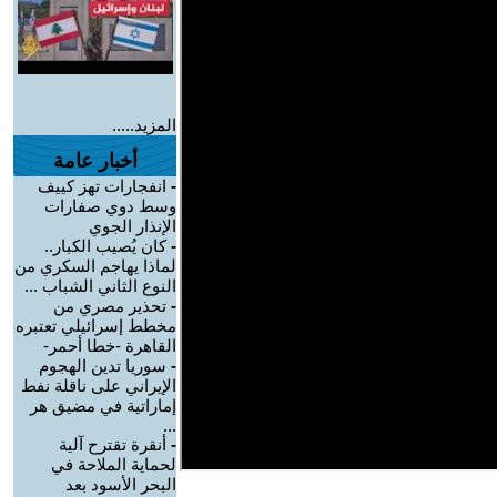
المزيد.....
أخبار عامة
-
انفجارات تهز كييف
وسط دوي صفارات
الإنذار الجوي
-
كان يُصيب الكبار..
لماذا يهاجم السكري من
النوع الثاني الشباب ...
-
تحذير مصري من
مخطط إسرائيلي تعتبره
القاهرة -خطا أحمر-
-
سوريا تدين الهجوم
الإيراني على ناقلة نفط
إماراتية في مضيق هر
...
-
أنقرة تقترح آلية
لحماية الملاحة في
البحر الأسود بعد