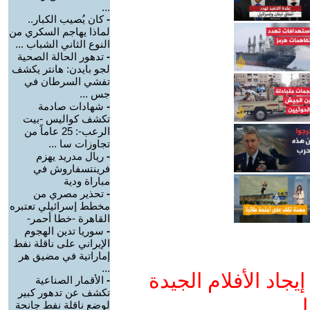
...
-
كان يُصيب الكبار..
لماذا يهاجم السكري من
النوع الثاني الشباب ...
-
تدهور الحالة الصحية
لجو بايدن: هانتر يكشف
تفشي السرطان في
جس ...
-
شهادات صادمة
تكشف كواليس -بيت
الرعب-: 25 عاماً من
تجاوزات سا ...
-
ريال مدريد يهزم
فرينتسفاروش في
مباراة ودية
-
تحذير مصري من
مخطط إسرائيلي تعتبره
القاهرة -خطا أحمر-
-
سوريا تدين الهجوم
الإيراني على ناقلة نفط
إماراتية في مضيق هر
...
جاد الأفلام الجيدة
-
الأقمار الصناعية
تكشف عن تدهور كبير
ا
لوضع ناقلة نفط جانحة