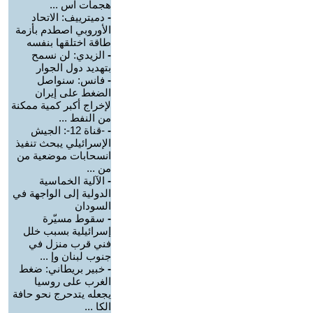
هجمات اس ...
-
دميترييف: الاتحاد
الأوروبي اصطدم بأزمة
طاقة اختلقها بنفسه
-
الزيدي: لن نسمح
بتهديد دول الجوار
-
فانس: سنواصل
الضغط على إيران
لإخراج أكبر كمية ممكنة
من النفط ...
-
-قناة 12-: الجيش
الإسرائيلي يبحث تنفيذ
انسحابات موضعية من
من ...
-
الآلية الخماسية
الدولية إلى الواجهة في
السودان
-
سقوط مسيّرة
إسرائيلية بسبب خلل
فني قرب منزل في
جنوب لبنان وإ ...
-
خبير بريطاني: ضغط
الغرب على روسيا
يجعله يتدحرج نحو حافة
الكا ...