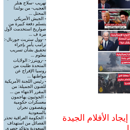
تهريب -سلاح هتلر
العجيب- من بولندا
المحتل ...
-
الجيش الأمريكي
يتسلم دفعة كبيرة من
صواريخ استخدمت لأول
مرة ف ...
-
-وول ستريت جورنال-:
ترامب يأمر بإجراء
تحقيق بشأن تسريب
معلوم ...
-
-رويترز-: الولايات
المتحدة طلبت من
روسيا الإفراج عن
مواطنها ...
-
رئيس اللجنة الأمريكية
للفنون الجميلة: من
المقرر الانتهاء من ...
-
الحوثيون يهاجمون
معسكرات حكومية
ويقصفون نجران
بالسعودية
جاد الأفلام الجيدة
-
الحكومة العراقية تحذر
الفصائل من استهداف
ا
السعودية وتؤكد حصري