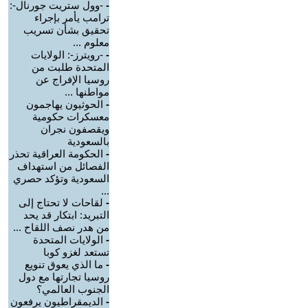
-
-وول ستريت جورنال-:
ترامب يأمر بإجراء
تحقيق بشأن تسريب
معلوم ...
-
-رويترز-: الولايات
المتحدة طلبت من
روسيا الإفراج عن
مواطنها ...
-
الحوثيون يهاجمون
معسكرات حكومية
ويقصفون نجران
بالسعودية
-
الحكومة العراقية تحذر
الفصائل من استهداف
السعودية وتؤكد حصري
...
-
لقاحات لا تحتاج إلى
التبريد: ابتكار قد يحد
من هدر نصف اللقاح ...
-
الولايات المتحدة
تستعد لغزو كوبا
-
ما الذي يعوق تنويع
روسيا تجارتها مع دول
الجنوب العالمي؟
-
الديمقراطيون يرفعون