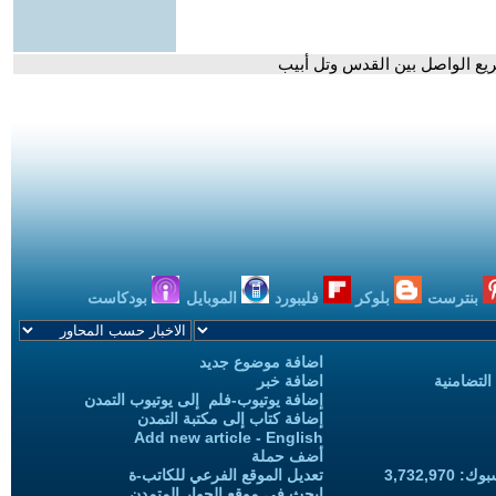
ريع الواصل بين القدس وتل أبيب
بنترست
بلوكر
فليبورد
الموبايل
بودكاست
اضافة موضوع جديد
التضامنية
اضافة خبر
إضافة يوتيوب-فلم إلى يوتيوب التمدن
إضافة كتاب إلى مكتبة التمدن
Add new article - English
أضف حملة
3,732,97
تعديل الموقع الفرعي للكاتب-ة
ابحث في موقع الحوار المتمدن