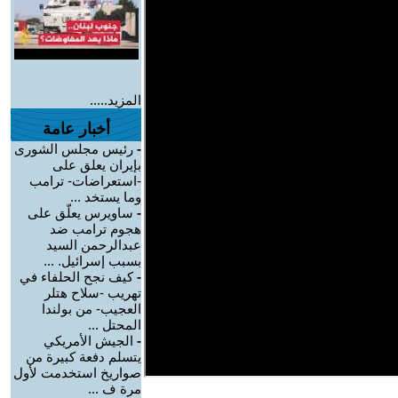
المزيد.....
أخبار عامة
-
رئيس مجلس الشورى
بإيران يعلق على
-استعراضات- ترامب
وما يستخد ...
-
ساويرس يعلّق على
هجوم ترامب ضد
عبدالرحمن السيد
بسبب إسرائيل. ...
-
كيف نجح الحلفاء في
تهريب -سلاح هتلر
العجيب- من بولندا
المحتل ...
-
الجيش الأمريكي
يتسلم دفعة كبيرة من
صواريخ استخدمت لأول
مرة ف ...