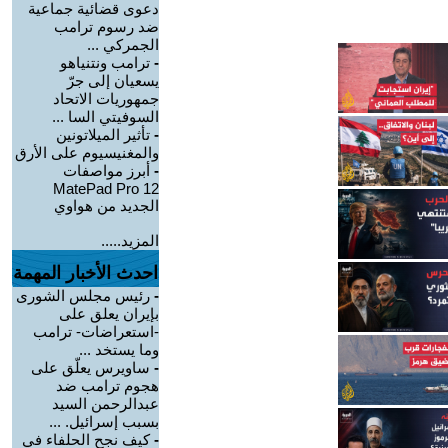
دعوى قضائية جماعية
ضد رسوم ترامب
الجمركي ...
-
ترامب ونتنياهو
يسعيان إلى جرّ
جمهوريات الاتحاد
السوفيتي السا ...
-
تأثير الميلاتونين
والمغنيسيوم على الأرق
-
أبرز مواصفات
MatePad Pro 12
الجديد من هواوي
المزيد.....
احدث الأخبار المهمة
-
رئيس مجلس الشورى
بإيران يعلق على
-استعراضات- ترامب
وما يستخد ...
-
ساويرس يعلّق على
هجوم ترامب ضد
عبدالرحمن السيد
بسبب إسرائيل. ...
-
كيف نجح الحلفاء في