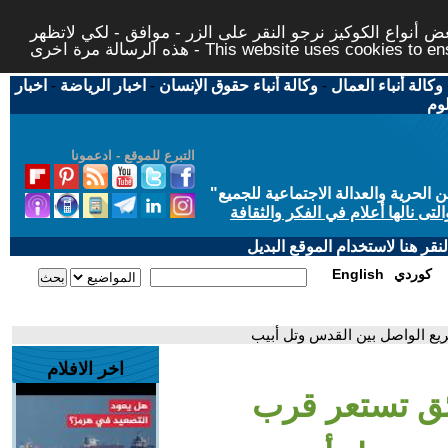
 أنواع الكوكيز نرجو النقر على الزر - موافق - لكي لاتظهر
This website uses cookies to ensure you ge
وكالة أنباء العمال
-
وكالة أنباء حقوق الإنسان
-
اخبار الرياضة
-
اخبار
لوم
التبرع للموقع - ادعمونا
حرية والعدالة الاجتماعية للجميع
"
تى نالها أعلام في الفكر والثقافة
قر هنا لاستخدام الموقع البديل
كوردي
English
ريع الواصل بين القدس وتل أبيب
اخر الافلام
ائق تستعر قرب