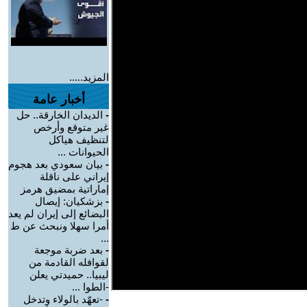
المزيد.....
أخبار عامة
-
الديدان الخارقة.. حل
غير متوقع وأرخص
لتنظيف هياكل
الحيوانات ...
-
بيان سعودي بعد هجوم
إيراني على ناقلة
إماراتية بمضيق هرمز
-
بزشكيان: إيصال
البضائع إلى إيران لم يعد
أمرا سهلا ونبحث عن ط
...
-
بعد ضربة موجعة
لقوافله القادمة من
ليبيا.. حميدتي يعلن
-الطوا ...
-
-تعهّد بالولاء وتدخل