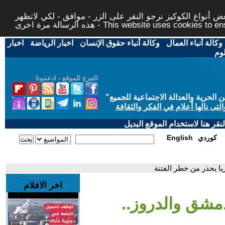
 أنواع الكوكيز نرجو النقر على الزر - موافق - لكي لاتظهر
This website uses cookies to ensure you ge
وكالة أنباء العمال
-
وكالة أنباء حقوق الإنسان
-
اخبار الرياضة
-
اخبار
لوم
التبرع للموقع - ادعمونا
حرية والعدالة الاجتماعية للجميع
"
تى نالها أعلام في الفكر والثقافة
قر هنا لاستخدام الموقع البديل
كوردي
English
ا يحذر من خطر الفتنة
اخر الافلام
دمشق والدروز..