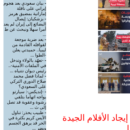
-
بيان سعودي بعد هجوم
إيراني على ناقلة
إماراتية بمضيق هرمز
-
بزشكيان: إيصال
البضائع إلى إيران لم يعد
أمرا سهلا ونبحث عن ط
...
-
بعد ضربة موجعة
لقوافله القادمة من
ليبيا.. حميدتي يعلن
-الطوا ...
-
-تعهّد بالولاء وتدخل
في الملفات الأمنية-..
رئيس ديوان نتنياه ...
-
لماذا فضل محمد
صلاح الدوري التركي
على السعودي؟
-
-إنديكس-: سيارتو
يواجه اتهاما بتلقي
رشوة وعقوبة قد تصل
إلى ث ...
-
طبيب يحذر: تناول
جاد الأفلام الجيدة
الآيس كريم بكثرة في
الحر قد يرهق الجسم
ا
ويضر ...