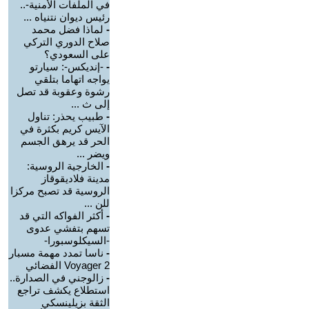
في الملفات الأمنية-..
رئيس ديوان نتنياه ...
-
لماذا فضل محمد
صلاح الدوري التركي
على السعودي؟
-
-إنديكس-: سيارتو
يواجه اتهاما بتلقي
رشوة وعقوبة قد تصل
إلى ث ...
-
طبيب يحذر: تناول
الآيس كريم بكثرة في
الحر قد يرهق الجسم
ويضر ...
-
الخارجية الروسية:
مدينة فلاديقوقاز
الروسية قد تصبح مركزا
للن ...
-
أكثر الفواكه التي قد
تسهم بتفشي عدوى
-السيكلوسبورا-
-
ناسا تمدد مهمة مسبار
Voyager 2 الفضائي
-
زالوجني في الصدارة..
استطلاع يكشف تراجع
الثقة بزيلينسكي