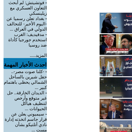
-
فوتشيتش: لم أبحث
التعاون العسكري مع
زيلينسكي
-
بغداد تعلن رسميا عن
-اليوم الأخير- للتحالف
الدولي في العراق ...
-
مدفيديف: الغرب
استخدم جورجيا كأداة
ضد روسيا
المزيد.....
احدث الأخبار المهمة
-
-كلنا صوت مصر-..
حفل شيرين بالساحل
الشمالي يحظى باهتمام
كبير ...
-
الديدان الخارقة.. حل
غير متوقع وأرخص
لتنظيف هياكل
الحيوانات ...
-
سيميوني يعلن عن
قرار حاسم اتخذته إدارة
نادي أتلتيكو بشأن
مست ...