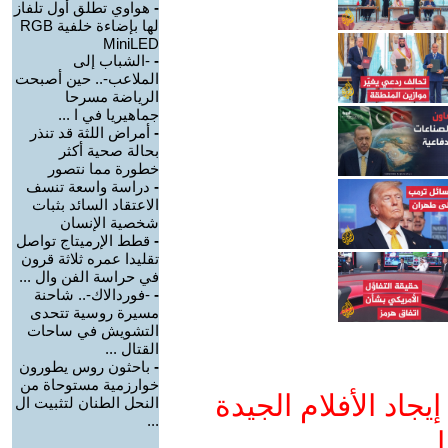
-
هواوي تطلق أول تلفاز
لها بإضاءة خلفية RGB
MiniLED
-
-الشباب إلى
الملاعب-.. حين أصبحت
الرياضة مسرحا
جماهيريا في ا ...
-
أمراض اللثة قد تنذر
بحالة صحية أكثر
خطورة مما نتصور
-
دراسة واسعة تنسف
الاعتقاد السائد بثبات
شخصية الإنسان
-
قطط الإرميتاج تواصل
تقليدا عمره ثلاثة قرون
في حراسة الفن وال ...
-
-فوردالاك-.. شاحنة
مسيرة روسية تتحدى
التشويش في ساحات
القتال ...
-
باحثون روس يطورون
خوارزمية مستوحاة من
جاد الأفلام الجيدة
النحل الطنان لتثبيت ال
...
ا