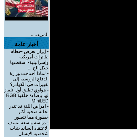
المزيد.....
أخبار عامة
-
إيران تعرض -حطام
طائرات أمريكية
وإسرائيلية- أسقطتها
خلال الح ...
-
لماذا احتاجت وزارة
الدفاع الروسية إلى
تغييرات في الكوادر؟
-
هواوي تطلق أول تلفاز
لها بإضاءة خلفية RGB
MiniLED
-
أمراض اللثة قد تنذر
بحالة صحية أكثر
خطورة مما نتصور
-
دراسة واسعة تنسف
الاعتقاد السائد بثبات
شخصية الإنسان