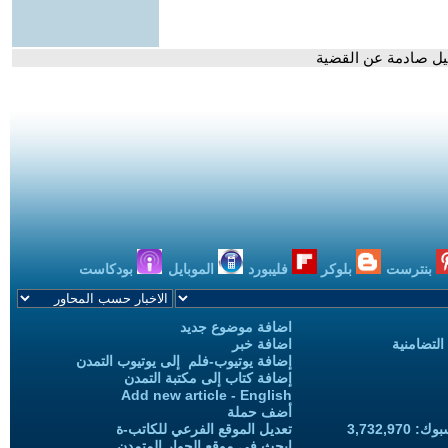
صيل صادمة عن القضية
بنترست
بلوكر
فليبورد
الموبايل
بودكاست
اضافة موضوع جديد
التضامنية
اضافة خبر
إضافة يوتيوب-فلم إلى يوتيوب التمدن
إضافة كتاب إلى مكتبة التمدن
Add new article - English
أضف حملة
3,732,97
تعديل الموقع الفرعي للكاتب-ة
ابحث في موقع الحوار المتمدن