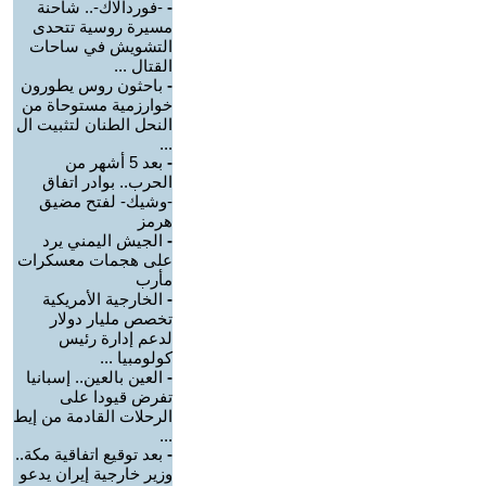
-
-فوردالاك-.. شاحنة
مسيرة روسية تتحدى
التشويش في ساحات
القتال ...
-
باحثون روس يطورون
خوارزمية مستوحاة من
النحل الطنان لتثبيت ال
...
-
بعد 5 أشهر من
الحرب.. بوادر اتفاق
-وشيك- لفتح مضيق
هرمز
-
الجيش اليمني يرد
على هجمات معسكرات
مأرب
-
الخارجية الأمريكية
تخصص مليار دولار
لدعم إدارة رئيس
كولومبيا ...
-
العين بالعين.. إسبانيا
تفرض قيودا على
الرحلات القادمة من إيط
...
-
بعد توقيع اتفاقية مكة..
وزير خارجية إيران يدعو