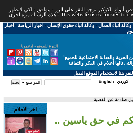
 أنواع الكوكيز نرجو النقر على الزر - موافق - لكي لاتظهر
This website uses cookies to ensure you ge
وكالة أنباء العمال
-
وكالة أنباء حقوق الإنسان
-
اخبار الرياضة
-
اخبار
لوم
التبرع للموقع - ادعمونا
حرية والعدالة الاجتماعية للجميع
"
تى نالها أعلام في الفكر والثقافة
قر هنا لاستخدام الموقع البديل
كوردي
English
صيل صادمة عن القضية
اخر الافلام
حكم في حق ياسين ..