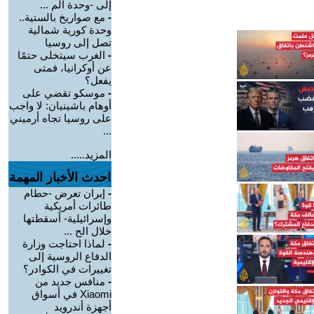
إلى -وحدة الم ...
-
مع صواريخ بالستية..
وحدة كورية شمالية
تصل إلى روسيا
-
الغرب سيتخلى حتمًا
عن أوكرانيا، فمتى
يفعل؟
-
موسكو تقضي على
أوهام باشينيان: لا واجب
على روسيا تجاه أرميني
...
المزيد.....
احدث الأخبار المهمة
-
إيران تعرض -حطام
طائرات أمريكية
وإسرائيلية- أسقطتها
خلال الح ...
-
لماذا احتاجت وزارة
الدفاع الروسية إلى
تغييرات في الكوادر؟
-
منافس جديد من
Xiaomi في أسواق
أجهزة أندرويد