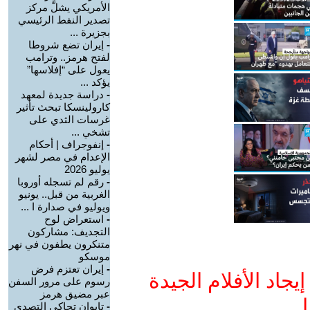
الأمريكي يشلَّ مركز
تصدير النفط الرئيسي
بجزيرة ...
-
إيران تضع شروطا
لفتح هرمز.. وترامب
يعول على “إفلاسها”
يؤكد ...
-
دراسة جديدة لمعهد
كارولينسكا تبحث تأثير
غرسات الثدي على
تشخي ...
-
إنفوجراف | أحكام
الإعدام في مصر لشهر
يوليو 2026
-
رقم لم تسجله أوروبا
الغربية من قبل.. يونيو
ويوليو في صدارة ا ...
-
استعراض لوح
التجديف: مشاركون
متنكرون يطفون في نهر
موسكو
-
إيران تعتزم فرض
جاد الأفلام الجيدة
رسوم على مرور السفن
عبر مضيق هرمز
ا
-
تايوان تحاكي التصدي