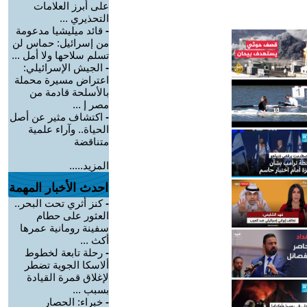
على أبرز العلامات
التحذيري ...
-
قائد ميليشيا مدعومة
من إسرائيل: حماس لن
تسلم سلاحها ولا أمل ...
-
الجيش الإسرائيلي:
اعتراض مسيرة محملة
بالأسلحة قادمة من
مصر إ ...
-
اكتشاف مثير عن أصل
الحياة.. وآراء علمية
متناقضة
المزيد.....
احدث الأخبار المهمة
-
كنز أثري تحت البحر..
العثور على حطام
سفينة رومانية عمرها
أكث ...
-
رحلة تابعة لخطوط
ألاسكا الجوية تضطر
لإغلاق قمرة القيادة
بسبب ...
-
خبراء: الحصار