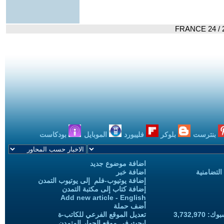
بنترست
بلوكر
فليبورد
الموبايل
بودكاست
اضافة موضوع جديد
التضامنية
اضافة خبر
إضافة يوتيوب-فلم إلى يوتيوب التمدن
إضافة كتاب إلى مكتبة التمدن
Add new article - English
أضف حملة
3,732,97
تعديل الموقع الفرعي للكاتب-ة
ابحث في موقع الحوار المتمدن