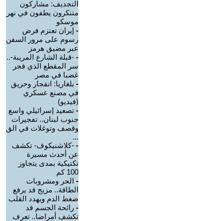
التجديف: مشاركون
متنكرون يطفون في نهر
موسكو
-
إيران تعتزم فرض
رسوم على مرور السفن
عبر مضيق هرمز
-
-قبلة الشارع المريبة-..
سر المقطع الذي فجر
غضبا في مصر
-
بلغاريا: انفجار وحريق
في مصنع عسكري
(فيديو)
-
تصعيد إسرائيلي واسع
جنوب لبنان.. تفجيرات
وقصف وتوغلات في الق
...
-
-كلاشنيكوف- تكشف
عن أحدث مسيرة
تكتيكية بمدى يتجاوز
100 كم
-
الحر ومشروبات
الطاقة.. مزيج قد يرفع
ضغط الدم ويهدد القلب
-
رائحة الجسم قد
تكشف أمراضا.. تعرف