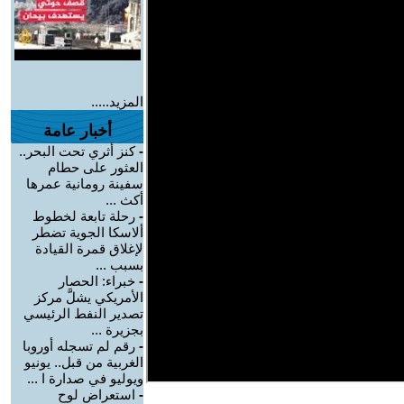
المزيد.....
أخبار عامة
-
كنز أثري تحت البحر..
العثور على حطام
سفينة رومانية عمرها
أكث ...
-
رحلة تابعة لخطوط
ألاسكا الجوية تضطر
لإغلاق قمرة القيادة
بسبب ...
-
خبراء: الحصار
الأمريكي يشلَّ مركز
تصدير النفط الرئيسي
بجزيرة ...
-
رقم لم تسجله أوروبا
الغربية من قبل.. يونيو
ويوليو في صدارة ا ...
-
استعراض لوح