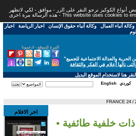
 أنواع الكوكيز نرجو النقر على الزر - موافق - لكي لاتظهر
This website uses cookies to ensure you ge
وكالة أنباء العمال
-
وكالة أنباء حقوق الإنسان
-
اخبار الرياضة
-
اخبار
لوم
التبرع للموقع - ادعمونا
حرية والعدالة الاجتماعية للجميع
"
تى نالها أعلام في الفكر والثقافة
قر هنا لاستخدام الموقع البديل
كوردي
English
اخر الافلام
ذات خلفية طائفية •