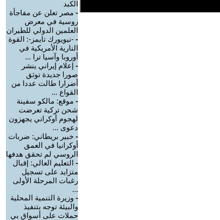
الكبد
-
مصر تعلن عن مفاجأة
روسية في معرض
العلمين الدولي للطيران
-
-نيويورك تايمز-: القوة
النارية الأمريكية في
أوروبا وآسيا ترا ...
-
إعلام إيراني ينشر
صورا جديدة توثق
أضرارا طالت عددا من
القواع ...
-
موقع: مالكو سفينة
شحن تركية تعرضت
لهجوم أوكراني يجهزون
دعوى ...
-
خبير بريطاني: ضربات
أوكرانيا في العمق
الروسي لم تحقق هدفها
-
التعليم العالي: إقبال
متزايد على تسجيل
رغبات المرحلة الأولى
...
-
وزيرة التنمية المحلية
والبيئة توجه بتنفيذ
حملات على أسواق بي