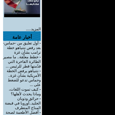
المزيد.....
أخبار عامة
-
أول تعليق من -حماس-
بعد رفض نتنياهو خطة
ترامب بشأن غزة
-
خطط معلّقة.. ما مصير
الطائرة الفاخرة التي
قدّمتها قطر للرئيس ...
-
نتنياهو يرفض الخطة
الأمريكية بشأن غزة..
وحماس تدعو للضغط
على ...
-
كيف تموت اللغات،
وماذا يحدث لأهلها؟
-
حرائق وذوبان
الجليد..أوروبا في قبضة
المناخ المتطرف
-
أفضل الأطعمة لصحة