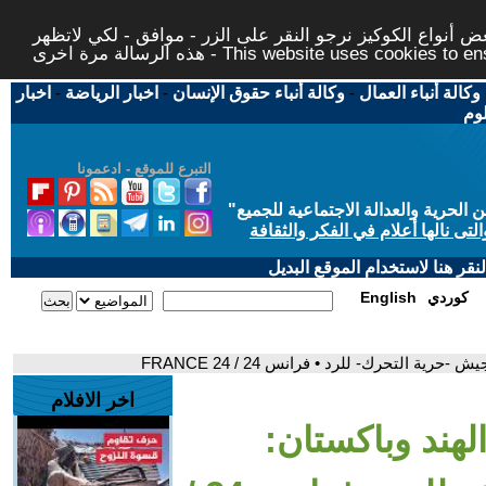
 أنواع الكوكيز نرجو النقر على الزر - موافق - لكي لاتظهر
This website uses cookies to ensure you ge
وكالة أنباء العمال
-
وكالة أنباء حقوق الإنسان
-
اخبار الرياضة
-
اخبار
لوم
التبرع للموقع - ادعمونا
حرية والعدالة الاجتماعية للجميع
"
تى نالها أعلام في الفكر والثقافة
قر هنا لاستخدام الموقع البديل
كوردي
English
ة التحرك- للرد • فرانس 24 / FRANCE 24
اخر الافلام
الهند وباكستان: