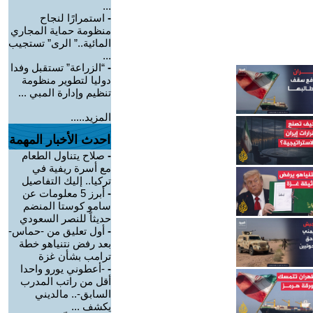
...
-
استمرارًا لنجاح
منظومة حماية المجاري
المائية..” الرى” تستجيب
...
-
“الزراعة” تستقبل وفدا
دوليا لتطوير منظومة
تنظيم وإدارة المبي ...
المزيد.....
احدث الأخبار المهمة
-
صلاح يتناول الطعام
مع أسرة ريفية في
تركيا.. إليك التفاصيل
-
أبرز 5 معلومات عن
سامو كوستا المنضم
حديثاً للنصر السعودي
-
أول تعليق من -حماس-
بعد رفض نتنياهو خطة
ترامب بشأن غزة
-
-أعطوني يورو واحدا
أقل من راتب المدرب
السابق-.. مالديني
يكشف ...