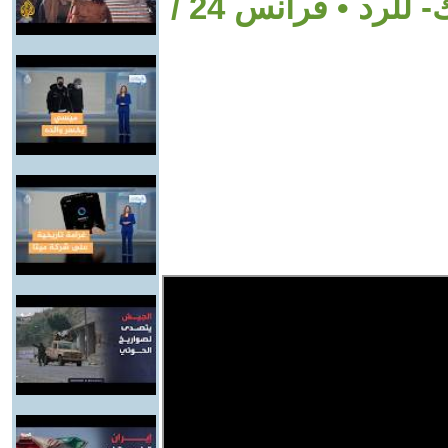
مودي يمنح الجيش -حرية التحرك- للرد • فرانس 24 /