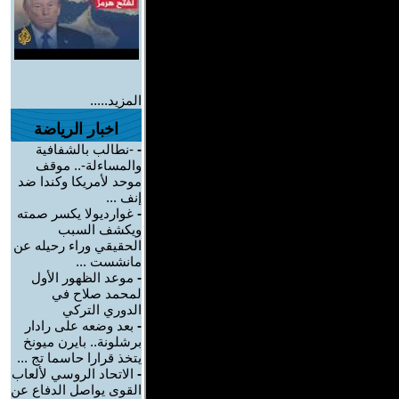
المزيد.....
اخبار الرياضة
-
-نطالب بالشفافية
والمساءلة-.. موقف
موحد لأمريكا وكندا ضد
إنف ...
-
غوارديولا يكسر صمته
ويكشف السبب
الحقيقي وراء رحيله عن
مانشست ...
-
موعد الظهور الأول
لمحمد صلاح في
الدوري التركي
-
بعد وضعه على رادار
برشلونة.. بايرن ميونخ
يتخذ قرارا حاسما تج ...
-
الاتحاد الروسي لألعاب
القوى يواصل الدفاع عن