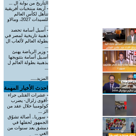
التاريخ من بوابة ال ...
-
أربعة منتخبات أفريقية
تتأهل لكأس العالم
للسيدات 2027، ومالاو
...
-
أسيل أسامة تحصد
ذهبية تاريخية لمصر في
بطولة العالم لألعاب ال
...
-
وزير الرياضة يهنئ
أسـيل أسامة بتتويجها
بذهبية بطولة العالم ل
...
المزيد.....
احدث الأخبار المهمة
-
عشرات القتلى جراء
-أقوى زلزال- يضرب
كولومبيا خلال عقد من
الز ...
-
سوريا.. أصالة تشوّق
الجمهور لحفلها في
دمشق بعد سنوات من
الغي ...