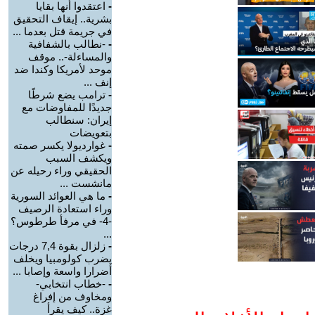
-
اعتقدوا أنها بقايا
بشرية.. إيقاف التحقيق
في جريمة قتل بعدما ...
-
-نطالب بالشفافية
والمساءلة-.. موقف
موحد لأمريكا وكندا ضد
إنف ...
-
ترامب يضع شرطًا
جديدًا للمفاوضات مع
إيران: سنطالب
بتعويضات
-
غوارديولا يكسر صمته
ويكشف السبب
الحقيقي وراء رحيله عن
مانشست ...
-
ما هي العوائد السورية
وراء استعادة الرصيف
-4- في مرفأ طرطوس؟
...
-
زلزال بقوة 7,4 درجات
يضرب كولومبيا ويخلف
أضرارا واسعة وإصابا ...
-
-خطاب انتخابي-
ومخاوف من إفراغ
غزة.. كيف يقرأ