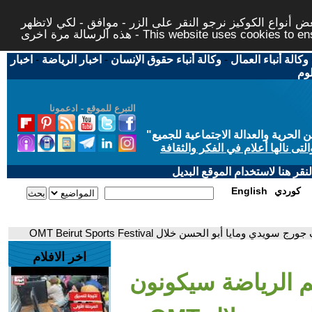
 أنواع الكوكيز نرجو النقر على الزر - موافق - لكي لاتظهر
This website uses cookies to ensure you ge
وكالة أنباء العمال
-
وكالة أنباء حقوق الإنسان
-
اخبار الرياضة
-
اخبار
لوم
التبرع للموقع - ادعمونا
حرية والعدالة الاجتماعية للجميع
"
تى نالها أعلام في الفكر والثقافة
قر هنا لاستخدام الموقع البديل
كوردي
English
ا أبو الحسن خلال OMT Beirut Sports Festival
اخر الافلام
 الرياضة سيكونون