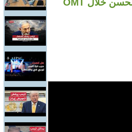
ضيوف جورج سويدي ومايا أبو الحسن خلال OMT