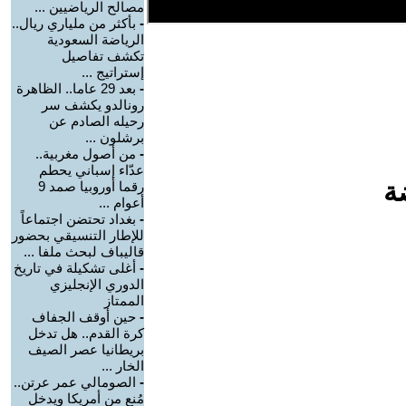
مصالح الرياضيين ...
-
بأكثر من ملياري ريال..
الرياضة السعودية
تكشف تفاصيل
إستراتيج ...
-
بعد 29 عاما.. الظاهرة
رونالدو يكشف سر
رحيله الصادم عن
برشلون ...
-
من أصول مغربية..
عدّاء إسباني يحطم
ة
رقما أوروبيا صمد 9
أعوام ...
-
بغداد تحتضن اجتماعاً
للإطار التنسيقي بحضور
قاليباف لبحث ملفا ...
-
أغلى تشكيلة في تاريخ
الدوري الإنجليزي
الممتاز
-
حين أوقف الجفاف
كرة القدم.. هل تدخل
بريطانيا عصر الصيف
الخار ...
-
الصومالي عمر عرتن..
مُنع من أمريكا ويدخل