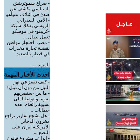
-
صراع سموتريتش
السياسي يكشف عن
صدع في ائتلاف نتنياهو
-
الأمن الفيدرالي
الروسي يفكك شبكة
-كريبتو- في موسكو
تعمل لصال ...
-
مصر.. احتجاز مواطن
بقضية تجارة مخدرات
في قطار بالصعيد
المزيد.....
احدث الأخبار المهمة
-
كيف تقفز في نهر
النيل من دون أن تبتل؟
-
ما بين -سنضربهم
بقوة- و-توصلنا إلى
تسوية رائعة-.. هذه
خطابات ...
-
هل تشجع تقارير تراجع
مخزون الذخائر
الأمريكية إيران على
التصع ...
-
إيران.. مشروع قانون