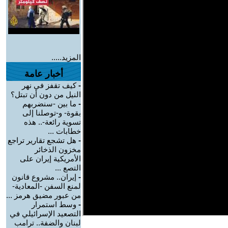
المزيد.....
أخبار عامة
-
كيف تقفز في نهر
النيل من دون أن تبتل؟
-
ما بين -سنضربهم
بقوة- و-توصلنا إلى
تسوية رائعة-.. هذه
خطابات ...
-
هل تشجع تقارير تراجع
مخزون الذخائر
الأمريكية إيران على
التصع ...
-
إيران.. مشروع قانون
لمنع السفن -المعادية-
من عبور مضيق هرمز ...
-
وسط استمرار
التصعيد الإسرائيلي في
لبنان والضفة.. ترامب