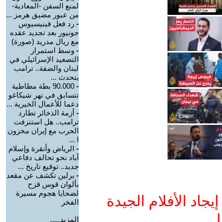
لمنع السفن -المعادية-
من عبور مضيق هرمز ...
-
رد فعل فينيسيوس
جونيور بعد تجديد عقده
مع ريال مدريد (صورة)
-
وسط استمرار
التصعيد الإسرائيلي في
لبنان والضفة.. ترامب
يتحدث ...
-
90.000 بطة مطاطية
تتسابق في نهر شيكاغو
دعما للأعمال الخيرية ...
-
أزمة الذخائر تطارد
ترامب.. هل استنزفت
الحرب مع إيران مخزون
ا ...
-
الرياض وأنقرة وإسلام
آباد نحو تحالف دفاعي
جديد.. توقيع تاريخ ...
-
برلين تكشف عن مقعد
بألوان قوس قزح
لضحايا هجوم مسيرة
جاد الأفلام الجيدة
الفخر
ا
المزيد.....