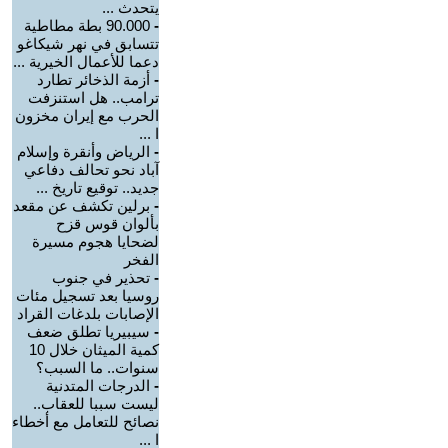
يتحدث ...
-
90.000 بطة مطاطية
تتسابق في نهر شيكاغو
دعما للأعمال الخيرية ...
-
أزمة الذخائر تطارد
ترامب.. هل استنزفت
الحرب مع إيران مخزون
ا ...
-
الرياض وأنقرة وإسلام
آباد نحو تحالف دفاعي
جديد.. توقيع تاريخ ...
-
برلين تكشف عن مقعد
بألوان قوس قزح
لضحايا هجوم مسيرة
الفخر
-
تحذير في جنوب
روسيا بعد تسجيل مئات
الإصابات بلدغات القراد
-
سيبيريا تطلق ضعف
كمية الميثان خلال 10
سنوات.. ما السبب؟
-
الدرجات المتدنية
ليست سببا للعقاب..
نصائح للتعامل مع أخطاء
ا ...