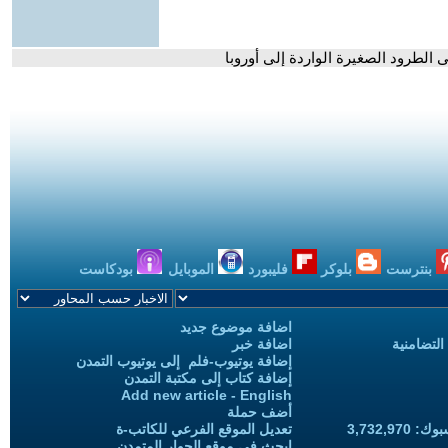
الطرود الصغيرة الواردة إلى أوروبا
بنترست
بلوكر
فليبورد
الموبايل
بودكاست
اضافة موضوع جديد
التضامنية
اضافة خبر
إضافة يوتيوب-فلم إلى يوتيوب التمدن
إضافة كتاب إلى مكتبة التمدن
Add new article - English
أضف حملة
3,732,97
تعديل الموقع الفرعي للكاتب-ة
ابحث في موقع الحوار المتمدن