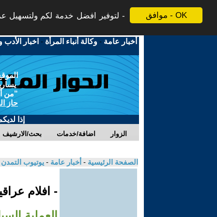
موافق - OK
لتوفير افضل خدمة لكم ولتسهيل عملي
أخبار عامة
-
وكالة أنباء المرأة
-
اخبار الأدب و
الموقع
يسارية
"من أج
حاز ال
إذا لديك
الزوار
اضافة/خدمات
بحث/الارشيف
الصفحة الرئيسية
-
أخبار عامة
-
يوتيوب التمدن
- افلام عراق
العملية السيا