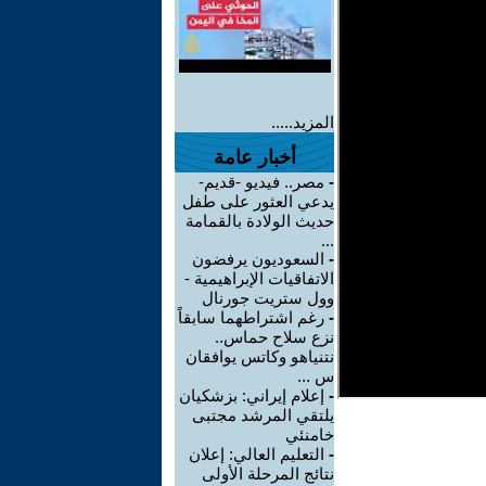
المزيد.....
أخبار عامة
-
مصر.. فيديو -قديم-
يدعي العثور على طفل
حديث الولادة بالقمامة
...
-
السعوديون يرفضون
الاتفاقيات الإبراهيمية -
وول ستريت جورنال
-
رغم اشتراطهما سابقاً
نزع سلاح حماس..
نتنياهو وكاتس يوافقان
س ...
-
إعلام إيراني: بزشكيان
يلتقي المرشد مجتبى
خامنئي
-
التعليم العالي: إعلان
نتائج المرحلة الأولى