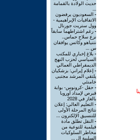
حديث الولادة بالقمامة
...
-
السعوديون يرفضون
الاتفاقيات الإبراهيمية -
وول ستريت جورنال
-
رغم اشتراطهما سابقاً
نزع سلاح حماس..
نتنياهو وكاتس يوافقان
س ...
-
بلاغ إخباري للمكتب
السياسي لحزب النهج
الديمقراطي العمالي
-
إعلام إيراني: بزشكيان
يلتقي المرشد مجتبى
خامنئي
-
حقل -كرونوس- بوابة
ا
قبرص لإمداد أوروبا
بالغاز في 2028
-
التعليم العالي: إعلان
نتائج المرحلة الأولى
للتنسيق الإلكترون ...
-
النقل تطلق مادة
فيلمية للتوعية من
مخاطر السلوكيات
السلبية ال ...