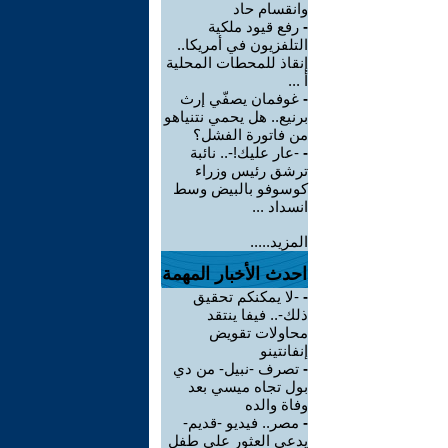
وانقسام حاد
-
رفع قيود ملكية
التلفزيون في أمريكا..
إنقاذ للمحطات المحلية
أ ...
-
غوفمان يصفّي إرث
برنيع.. هل يحمي نتنياهو
من فاتورة الفشل؟
-
-عار عليك!-.. نائبة
ترشق رئيس وزراء
كوسوفو بالبيض وسط
انسداد ...
المزيد.....
احدث الأخبار المهمة
-
-لا يمكنكم تحقيق
ذلك-.. فيفا ينتقد
محاولات تقويض
إنفانتينو
-
تصرف -نبيل- من دي
بول تجاه ميسي بعد
وفاة والده
-
مصر.. فيديو -قديم-
يدعي العثور على طفل