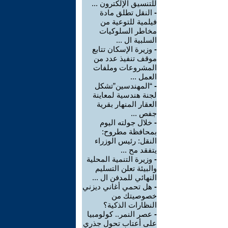
للتنسيق الإلكترون ...
-
النقل تطلق مادة
فيلمية للتوعية من
مخاطر السلوكيات
السلبية ال ...
-
وزيرة الإسكان تتابع
موقف تنفيذ عدد من
المشروعات وملفات
العمل ...
-
“المهندسين”تشكل
لجنة هندسية لمعاينة
العقار المنهار بقرية
جفص ...
-
خلال جولته اليوم
بمحافظة مطروح:
النقل: رئيس الوزراء
يتفقد مح ...
-
وزيرة التنمية المحلية
والبيئة تعلن التسليم
النهائي للمدفن ال ...
-
هل تحمي أغاني ديزني
خصوصيتك من
النظارات الذكية؟
-
عصر النمر.. كولومبيا
على أعتاب تحول جذري