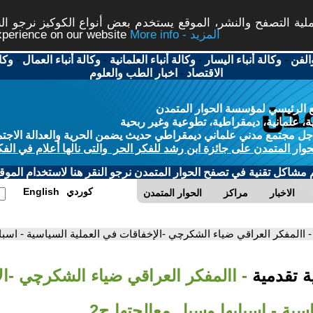
ة التصفح والنشر، الموقع يستخدم بعض أنواع الكوكيز نرجو النق
More info - المزيد
experience on our website
الفن
-
وكالة أنباء اليسار
-
وكالة أنباء العلمانية
-
وكالة أنباء العمال
-
وكا
الاقتصاد
-
اخبار الطب والعلوم
 الرئيسي لمؤسسة الحوار المتمدن
، علمانية، ديمقراطية، تطوعية وغير ربحية
ل مجتمع مدني علماني ديمقراطي حديث يضمن الحرية والعدالة الاجتم
حوار المتمدن على جائزة ابن رشد للفكر الحر والتى نالها أعلام في الفك
م مشاكل تقنية في تصفح الحوار المتمدن نرجو النقر هنا لاستخدام الموقع
كوردي
English
الاخبار
مراكز
الحوار المتمدن
- االمفكر العراقي ضياء الشكرچي -الإخفاقات في العملية السياسية - اسباب
ية تقدمية
- االمفكر العراقي ضياء الشكرچي -ا
سية - اسبابها وسبل معالجتها ج2