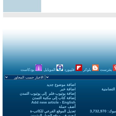
بنترست
بلوكر
فليبورد
الموبايل
بودكاست
اضافة موضوع جديد
التضامنية
اضافة خبر
إضافة يوتيوب-فلم إلى يوتيوب التمدن
إضافة كتاب إلى مكتبة التمدن
Add new article - English
أضف حملة
3,732,97
تعديل الموقع الفرعي للكاتب-ة
ابحث في موقع الحوار المتمدن