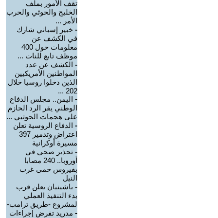
تقف الأمور بملف
الخليج والحوثي والحرب
الأمر ...
-
خبير إسباني شارك
في الكشف عن
معلومات حول 400
موظف تابع للنات ...
-
الكشف عن عدد
المواطنين الأمريكيين
الذين دخلوا روسيا خلال
202 ...
-
اليمن.. مجلس الدفاع
الوطني يقر الرد الحازم
على هجمات الحوثيي ...
-
الدفاع الروسية تعلن
اعتراض وتدمير 397
مسيرة أوكرانية
-
تحذير صحي في
أوروبا.. 240 مصابا
بفيروس حمى غرب
النيل
-
باشينيان يعلن قرب
بدء التنفيذ العملي
لمشروع -طريق ترامب-
-
مدريد تفرض إجراءات