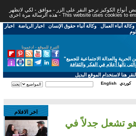
 أنواع الكوكيز نرجو النقر على الزر - موافق - لكي لاتظهر
This website uses cookies to ensure you ge
وكالة أنباء العمال
-
وكالة أنباء حقوق الإنسان
-
اخبار الرياضة
-
اخبار
لوم
التبرع للموقع - ادعمونا
حرية والعدالة الاجتماعية للجميع
"
تى نالها أعلام في الفكر والثقافة
قر هنا لاستخدام الموقع البديل
كوردي
English
اخر الافلام
و تشعل جدلاً في