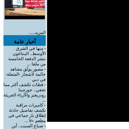
المزيد.....
أخبار عامة
-
منها في الشرق
الأوسط.. البنتاغون
تنشر الدفعة الخامسة
من ملفا ...
-
مصور يوثّق مشاهد
حالمة لأشجار -الشعلة-
في دبي
-
قصّات تكشف أكثر مما
تخفي.. جورجينا
رودريغيز والأزياء الجريئة
...
-
كاميرات مراقبة
تكشف تفاصيل حادثة
إطلاق نار جماعي في
مطعم -In ...
-
صباح السبت.. أين