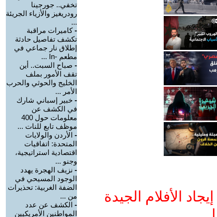
تخفي.. جورجينا
رودريغيز والأزياء الجريئة
...
-
كاميرات مراقبة
تكشف تفاصيل حادثة
إطلاق نار جماعي في
مطعم -In ...
-
صباح السبت.. أين
تقف الأمور بملف
الخليج والحوثي والحرب
الأمر ...
-
خبير إسباني شارك
في الكشف عن
معلومات حول 400
موظف تابع للنات ...
-
الأردن والولايات
المتحدة: اتفاقيات
اقتصادية استراتيجية،
وجنو ...
-
نزيف الهجرة يهدد
الوجود المسيحي في
الضفة الغربية: تحذيرات
جاد الأفلام الجيدة
من ...
-
الكشف عن عدد
ا
المواطنين الأمريكيين