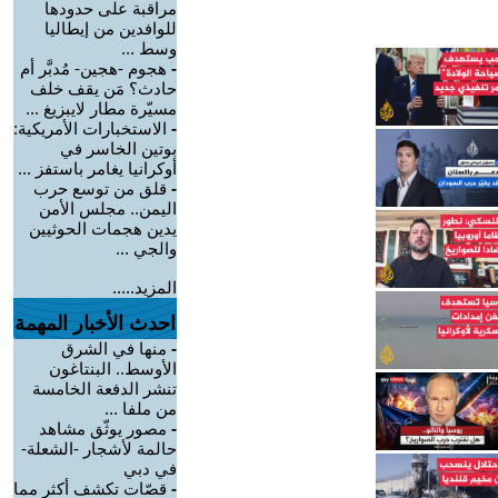
مراقبة على حدودها
للوافدين من إيطاليا
وسط ...
-
هجوم -هجين- مُدبَّر أم
حادث؟ مَن يقف خلف
مسيّرة مطار لايبزيغ ...
-
الاستخبارات الأمريكية:
بوتين الخاسر في
أوكرانيا يغامر باستفز ...
-
قلق من توسع حرب
اليمن.. مجلس الأمن
يدين هجمات الحوثيين
والجي ...
المزيد.....
احدث الأخبار المهمة
-
منها في الشرق
الأوسط.. البنتاغون
تنشر الدفعة الخامسة
من ملفا ...
-
مصور يوثّق مشاهد
حالمة لأشجار -الشعلة-
في دبي
-
قصّات تكشف أكثر مما