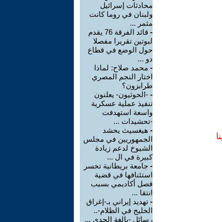
محادثات إسرائيل
ولبنان في روما كانت
مثمر ...
-
قائد الفرقة 76 يقدم
لبوتين تقريرا مفصلا
حول الوضع في قطاع
دو ...
-
محمد صلاح: لماذا
اختار النجم المصري
طرابزون؟
-
-الحوثيون- يعلنون
تنفيذ عملية عسكرية
واسعة استهدفت
-تحشيدات ...
-
هيغسيث يحشد
ا
الجمهوريين في مجلس
الشيوخ لدعم زيادة
كبيرة في ال ...
-
جامعة بريطانية تخسر
استئنافها في قضية
فصل أكاديمي بسبب
انتقا ...
-
تهديد إيراني بـ-إغراق
الخليج في الظلام-..
رسائل -بالغة الجدي ...