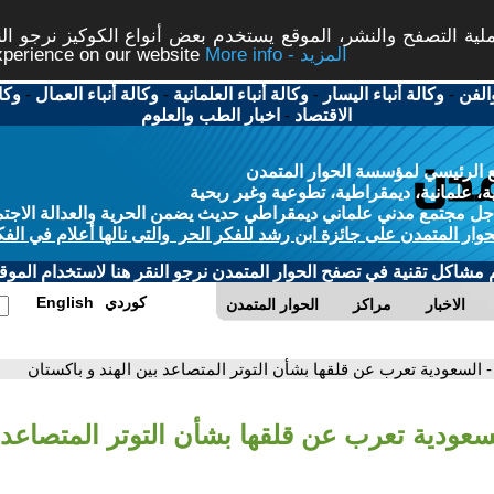
ة التصفح والنشر، الموقع يستخدم بعض أنواع الكوكيز نرجو النق
More info - المزيد
experience on our website
الفن
-
وكالة أنباء اليسار
-
وكالة أنباء العلمانية
-
وكالة أنباء العمال
-
وكا
الاقتصاد
-
اخبار الطب والعلوم
 الرئيسي لمؤسسة الحوار المتمدن
، علمانية، ديمقراطية، تطوعية وغير ربحية
ل مجتمع مدني علماني ديمقراطي حديث يضمن الحرية والعدالة الاجتم
حوار المتمدن على جائزة ابن رشد للفكر الحر والتى نالها أعلام في الفك
م مشاكل تقنية في تصفح الحوار المتمدن نرجو النقر هنا لاستخدام الموقع
كوردي
English
الاخبار
مراكز
الحوار المتمدن
- السعودية تعرب عن قلقها بشأن التوتر المتصاعد بين الهند و باكستان
لسعودية تعرب عن قلقها بشأن التوتر المتصاعد ب