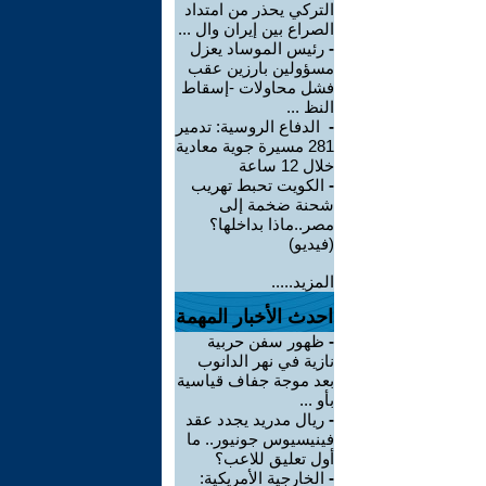
التركي يحذر من امتداد
الصراع بين إيران وال ...
-
رئيس الموساد يعزل
مسؤولين بارزين عقب
فشل محاولات -إسقاط
النظ ...
-
الدفاع الروسية: تدمير
281 مسيرة جوية معادية
خلال 12 ساعة
-
الكويت تحبط تهريب
شحنة ضخمة إلى
مصر..ماذا بداخلها؟
(فيديو)
المزيد.....
احدث الأخبار المهمة
-
ظهور سفن حربية
نازية في نهر الدانوب
بعد موجة جفاف قياسية
بأو ...
-
ريال مدريد يجدد عقد
فينيسيوس جونيور.. ما
أول تعليق للاعب؟
-
الخارجية الأمريكية: