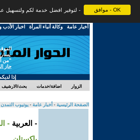
موافق - OK
لتوفير افضل خدمة لكم ولتسهيل عملي
أخبار عامة
-
وكالة أنباء المرأة
-
اخبار الأدب و
الموقع
يسارية
"من أج
حاز ال
إذا لديك
الزوار
اضافة/خدمات
بحث/الارشيف
الصفحة الرئيسية
-
أخبار عامة
-
يوتيوب التمدن
- العربية
- ا
باكستان