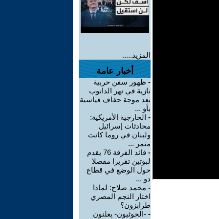
المزيد.....
أخبار عامة
-
ظهور سفن حربية
نازية في نهر الدانوب
بعد موجة جفاف قياسية
بأو ...
-
الخارجية الأمريكية:
محادثات إسرائيل
ولبنان في روما كانت
مثمر ...
-
قائد الفرقة 76 يقدم
لبوتين تقريرا مفصلا
حول الوضع في قطاع
دو ...
-
محمد صلاح: لماذا
اختار النجم المصري
طرابزون؟
-
-الحوثيون- يعلنون