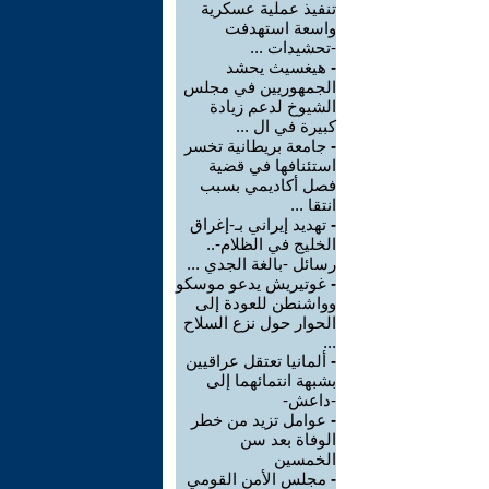
تنفيذ عملية عسكرية
واسعة استهدفت
-تحشيدات ...
-
هيغسيث يحشد
الجمهوريين في مجلس
الشيوخ لدعم زيادة
كبيرة في ال ...
-
جامعة بريطانية تخسر
استئنافها في قضية
فصل أكاديمي بسبب
انتقا ...
-
تهديد إيراني بـ-إغراق
الخليج في الظلام-..
رسائل -بالغة الجدي ...
-
غوتيريش يدعو موسكو
وواشنطن للعودة إلى
الحوار حول نزع السلاح
...
-
ألمانيا تعتقل عراقيين
بشبهة انتمائهما إلى
-داعش-
-
عوامل تزيد من خطر
الوفاة بعد سن
الخمسين
-
مجلس الأمن القومي