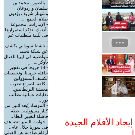
-
بالصور.. محمد بن
سلمان وأردوغان
وشهباز شريف يؤدون
صلاة الجمع ...
-
الإمارات.. مجموعة
-أدنوك- تؤكد استمرارها
في تلبية متطلبات عم
...
-
ناشط سوداني يكشف
عن شبكة تجنيد
مواطنيه في ليبيا للقتال
بأوكر ...
-
14 جريحاً في تفجير
حافلة جرمانا، وتحقيقات
لكشف المسؤولين
-
كلفة الصراع تضرب
معيشة البريطانيين..
نقابات عمالية تطالب
بور ...
-
الموساد يُبعد اثنين من
كبار مسؤوليه.. خطة
فاشلة لتغيير النظا ...
جاد الأفلام الجيدة
-
حوادث السير تتضاعف
في سوريا خلال عام..
ا
أرقام صادمة عن القتلى