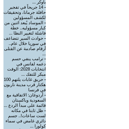
بأوكر ...
-
14 جريحاً في تفجير
حافلة جرمانا، وتحقيقات
لكشف المسؤولين
-
الموساد يُبعد اثنين من
كبار مسؤوليه.. خطة
فاشلة لتغيير النظا ...
-
حوادث السير تتضاعف
في سوريا خلال عام..
أرقام صادمة عن القتلى
...
-
ترامب ينفي حسم
دعمه لفانس في
انتخابات 2028: الوقت
مبكر للتفك ...
-
حريق غابات يلتهم 100
هكتار قرب مدينة ناربون
في فرنسا
-
أردوغان: الاتفاقية مع
السعودية وباكستان
قائمة على مبدأ الردع ...
-
ظل ثابتا في مكانه
لست ساعات!.. جسم
دائري غامض في سماء
كولورا ...