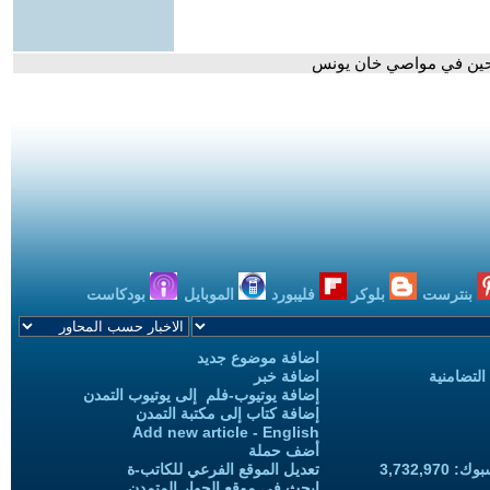
ازحين في مواصي خان يونس
بنترست
بلوكر
فليبورد
الموبايل
بودكاست
اضافة موضوع جديد
التضامنية
اضافة خبر
إضافة يوتيوب-فلم إلى يوتيوب التمدن
إضافة كتاب إلى مكتبة التمدن
Add new article - English
أضف حملة
3,732,97
تعديل الموقع الفرعي للكاتب-ة
ابحث في موقع الحوار المتمدن