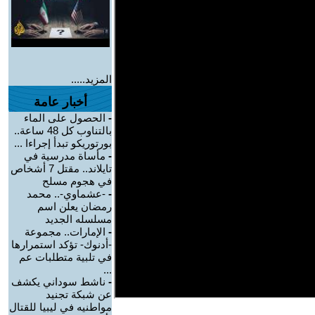
المزيد.....
أخبار عامة
-
الحصول على الماء
بالتناوب كل 48 ساعة..
بورتوريكو تبدأ إجراءا ...
-
مأساة مدرسية في
تايلاند.. مقتل 7 أشخاص
في هجوم مسلح
-
-عشماوي-.. محمد
رمضان يعلن اسم
مسلسله الجديد
-
الإمارات.. مجموعة
-أدنوك- تؤكد استمرارها
في تلبية متطلبات عم
...
-
ناشط سوداني يكشف
عن شبكة تجنيد
مواطنيه في ليبيا للقتال