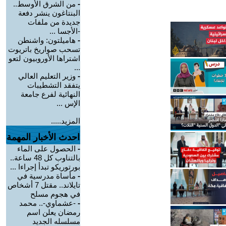
-
من الشرق الأوسط..
البنتاغون ينشر دفعة
جديدة من ملفات
-الأجسا ...
-
هاميلتون: واشنطن
تسحب صواريخ باتريوت
اشتراها الأوروبيون لتعو
...
-
وزير التعليم العالي
يتفقد التشطيبات
النهائية لفرع جامعة
الإس ...
المزيد.....
احدث الأخبار المهمة
-
الحصول على الماء
بالتناوب كل 48 ساعة..
بورتوريكو تبدأ إجراءا ...
-
مأساة مدرسية في
تايلاند.. مقتل 7 أشخاص
في هجوم مسلح
-
-عشماوي-.. محمد
رمضان يعلن اسم
مسلسله الجديد