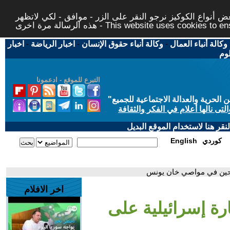
 أنواع الكوكيز نرجو النقر على الزر - موافق - لكي لاتظهر
This website uses cookies to ensure you ge
وكالة أنباء العمال
-
وكالة أنباء حقوق الإنسان
-
اخبار الرياضة
-
اخبار
لوم
التبرع للموقع - ادعمونا
حرية والعدالة الاجتماعية للجميع
"
تى نالها أعلام في الفكر والثقافة
قر هنا لاستخدام الموقع البديل
كوردي
English
ازحين في مواصي خان يونس
اخر الافلام
ة إسرائيلية على