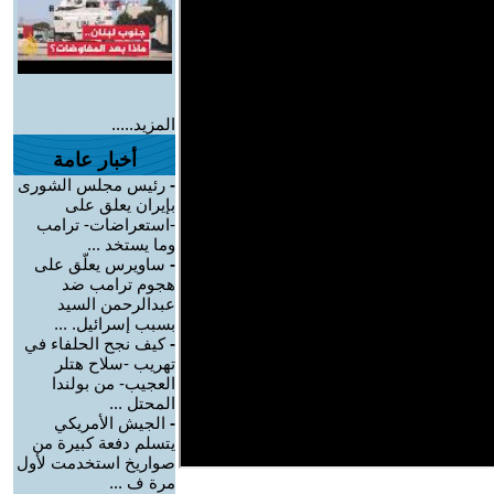
المزيد.....
أخبار عامة
-
رئيس مجلس الشورى
بإيران يعلق على
-استعراضات- ترامب
وما يستخد ...
-
ساويرس يعلّق على
هجوم ترامب ضد
عبدالرحمن السيد
بسبب إسرائيل. ...
-
كيف نجح الحلفاء في
تهريب -سلاح هتلر
العجيب- من بولندا
المحتل ...
-
الجيش الأمريكي
يتسلم دفعة كبيرة من
صواريخ استخدمت لأول
مرة ف ...