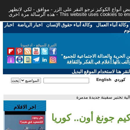
 أنواع الكوكيز نرجو النقر على الزر - موافق - لكي لاتظهر
This website uses cookies to ensure you ge
وكالة أنباء العمال
-
وكالة أنباء حقوق الإنسان
-
اخبار الرياضة
-
اخبار
لوم
التبرع للموقع - ادعمونا
حرية والعدالة الاجتماعية للجميع
"
تى نالها أعلام في الفكر والثقافة
قر هنا لاستخدام الموقع البديل
كوردي
English
لية تختبر سفينة جديدة مدمرة
اخر الافلام
م جونغ أون.. كوريا