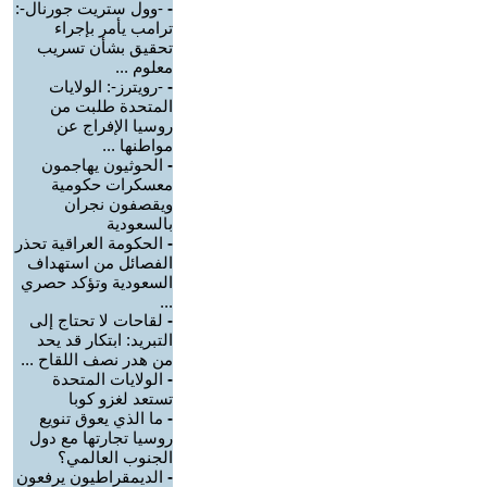
-
-وول ستريت جورنال-:
ترامب يأمر بإجراء
تحقيق بشأن تسريب
معلوم ...
-
-رويترز-: الولايات
المتحدة طلبت من
روسيا الإفراج عن
مواطنها ...
-
الحوثيون يهاجمون
معسكرات حكومية
ويقصفون نجران
بالسعودية
-
الحكومة العراقية تحذر
الفصائل من استهداف
السعودية وتؤكد حصري
...
-
لقاحات لا تحتاج إلى
التبريد: ابتكار قد يحد
من هدر نصف اللقاح ...
-
الولايات المتحدة
تستعد لغزو كوبا
-
ما الذي يعوق تنويع
روسيا تجارتها مع دول
الجنوب العالمي؟
-
الديمقراطيون يرفعون