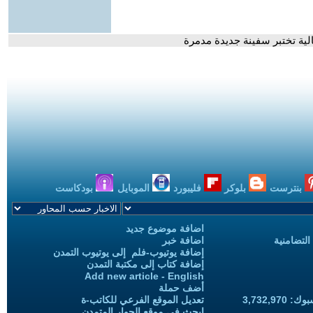
لية تختبر سفينة جديدة مدمرة
بنترست
بلوكر
فليبورد
الموبايل
بودكاست
اضافة موضوع جديد
التضامنية
اضافة خبر
إضافة يوتيوب-فلم إلى يوتيوب التمدن
إضافة كتاب إلى مكتبة التمدن
Add new article - English
أضف حملة
3,732,97
تعديل الموقع الفرعي للكاتب-ة
ابحث في موقع الحوار المتمدن