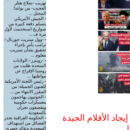
تهريب -سلاح هتلر
العجيب- من بولندا
المحتل ...
-
الجيش الأمريكي
يتسلم دفعة كبيرة من
صواريخ استخدمت لأول
مرة ف ...
-
-وول ستريت جورنال-:
ترامب يأمر بإجراء
تحقيق بشأن تسريب
معلوم ...
-
-رويترز-: الولايات
المتحدة طلبت من
روسيا الإفراج عن
مواطنها ...
-
رئيس اللجنة الأمريكية
للفنون الجميلة: من
المقرر الانتهاء من ...
-
الحوثيون يهاجمون
معسكرات حكومية
ويقصفون نجران
بالسعودية
جاد الأفلام الجيدة
-
الحكومة العراقية تحذر
الفصائل من استهداف
ا
السعودية وتؤكد حصري