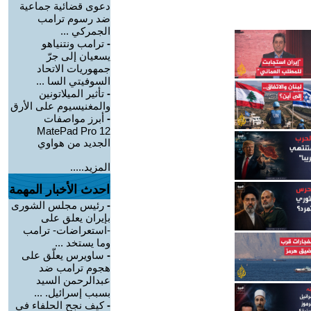
دعوى قضائية جماعية
ضد رسوم ترامب
الجمركي ...
-
ترامب ونتنياهو
يسعيان إلى جرّ
جمهوريات الاتحاد
السوفيتي السا ...
-
تأثير الميلاتونين
والمغنيسيوم على الأرق
-
أبرز مواصفات
MatePad Pro 12
الجديد من هواوي
المزيد.....
احدث الأخبار المهمة
-
رئيس مجلس الشورى
بإيران يعلق على
-استعراضات- ترامب
وما يستخد ...
-
ساويرس يعلّق على
هجوم ترامب ضد
عبدالرحمن السيد
بسبب إسرائيل. ...
-
كيف نجح الحلفاء في