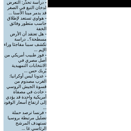
-
دراسة تحذّر: التعرض
لدخان التبغ في الصغر
قد يدمر مينا الأسنا ...
-
هواوي تستعد لإطلاق
حاسب متطور وفائق
الخفة
-
هل تعتقد أن الأرض
مسطحة؟.. دراسة
تكشف سببا مفاجئا وراء
الإيم ...
-
فوز طبيب أمريكي من
أصل مصري في
الانتخابات التمهيدية
يُربك حس ...
-
عدونا ليس أوكرانيا:
الغرب مصدوم من
قسوة الجيش الروسي
-
حادث في مصفاة
أمريكية واحدة قد يؤدي
إلى ارتفاع أسعار الوقود
...
-
فرنسا ترصد حملة
تضليل مرتبطة بروسيا
تستهدف المرشح
الرئاسي غا ...