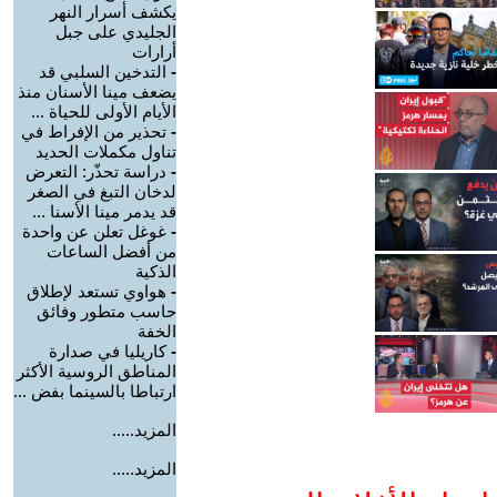
يكشف أسرار النهر
الجليدي على جبل
أرارات
-
التدخين السلبي قد
يضعف مينا الأسنان منذ
الأيام الأولى للحياة ...
-
تحذير من الإفراط في
تناول مكملات الحديد
-
دراسة تحذّر: التعرض
لدخان التبغ في الصغر
قد يدمر مينا الأسنا ...
-
غوغل تعلن عن واحدة
من أفضل الساعات
الذكية
-
هواوي تستعد لإطلاق
حاسب متطور وفائق
الخفة
-
كاريليا في صدارة
المناطق الروسية الأكثر
ارتباطا بالسينما بفض ...
المزيد.....
المزيد.....