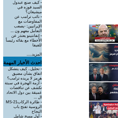
-
كيف صنع عبدول
السيد فوزه في
ميشيغان؟
-
نائب ترامب عن
المفاوضات مع
الإيرانيين: -يصعب
التعامل معهم ون ...
-
إنفانتينو يعتذر عن
الأخطاء مع بقائه رئيساً
للفيفا
المزيد.....
احدث الأخبار المهمة
-
تحليل.. كيف يتشكل
اتفاق بشأن مضيق
هرمز لا يريده ترامب؟
-
أزمة الهجرة في سبتة
تكشف عن تناقضات
عميقة بين دول الاتحاد
ال ...
-
طائرة الركابMS-21
الروسية تفتح باب
النجاح
-
أول مسح شامل