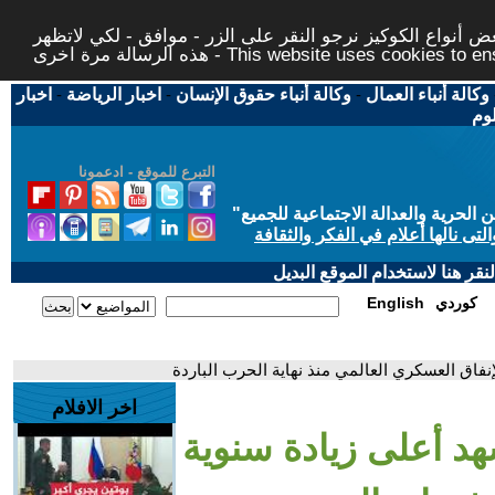
 أنواع الكوكيز نرجو النقر على الزر - موافق - لكي لاتظهر
This website uses cookies to ensure you ge
وكالة أنباء العمال
-
وكالة أنباء حقوق الإنسان
-
اخبار الرياضة
-
اخبار
لوم
التبرع للموقع - ادعمونا
حرية والعدالة الاجتماعية للجميع
"
تى نالها أعلام في الفكر والثقافة
قر هنا لاستخدام الموقع البديل
كوردي
English
اخر الافلام
اسة: عام 2024 شهد أعلى زيادة سنوية