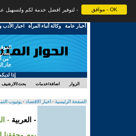
موافق - OK
لتوفير افضل خدمة لكم ولتسهيل عملي
أخبار عامة
-
وكالة أنباء المرأة
-
اخبار الأدب و
الموقع
يسارية
"من أج
حاز ال
إذا لديك
الزوار
اضافة/خدمات
بحث/الارشيف
الصفحة الرئيسية
-
اخبار الاقتصاد
-
يوتيوب الت
- العربية
يوم وحققنا اس