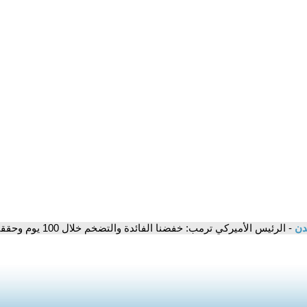
مدن
- الرئيس الأميركي ترمب: خفضنا الفائدة والتضخم خلال 100 يوم وحققنا استقرارًا اقتصاديًا سريعًا