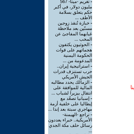
-
تغريم -ميتا- 567
مليون دولار، في أكبر
حكم يتعلق بسلامة
الأطف ...
-
خبازة تُنقذ زوجين
مسنّين بعد ملاحظة
غيابهما المفاجئ عن
المخب ...
-
الحوثيون يكثفون
هجماتهم على قوات
الحكومة اليمنية
المدعومة من ...
-
استراتيجية إيران..
حرب تستنزف قدرات
الجيش الأمريكي
-
الزمالك يحدد مطالبه
ا
المالية للموافقة على
انتقال بيزيرا لشباب ...
-
إسبانيا تصعّد مع
إيطاليا على خلفية أزمة
مهاجري سبتة بعد إنذا ...
-
تراجع -الهيمنة-
الأمريكية.. خبراء يعددون
رسائل حلف مكة الجدي
...