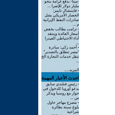
-ميتا- بدفع غرامة بنحو
مليار دولار للإضرا ...
-
فايننشال تايمز:
الحصار الأمريكي يشل
صادرات النفط الإيرانية
م ...
-
ترامب يطالب بخفض
أسعار الفائدة وينتقد
أداء الاحتياطي الفيدرا
...
-
أحمد زكي: مبادرة
“مصر تنطلق بالتصدير”
تنقل خدمات التجارة الخ
...
المزيد.....
احدث الأخبار المهمة
-
رئيس فنلندي سابق
يدعو أوروبا للدخول في
حوار مع روسيا ويذكر
س ...
-
مصرع مهاجر حاول
بلوغ سبتة بطائرة
شراعية