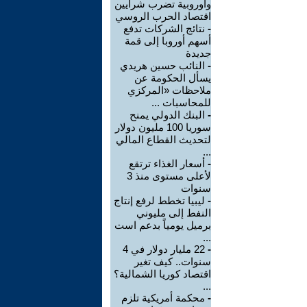
وأوروبية تضرب شرايين
اقتصاد الحرب الروسي
-
نتائج الشركات تدفع
أسهم أوروبا إلى قمة
جديدة
-
النائب حسين هريدي
يسأل الحكومة عن
ملاحظات «المركزي
للمحاسبات ...
-
البنك الدولي يمنح
سوريا 100 مليون دولار
لتحديث القطاع المالي
...
-
أسعار الغذاء ترتقع
لأعلى مستوى منذ 3
سنوات
-
ليبيا تخطط لرفع إنتاج
النفط إلى مليوني
برميل يومياً بدعم است
...
-
22 مليار دولار في 4
سنوات.. كيف تغير
اقتصاد كوريا الشمالية؟
...
-
محكمة أمريكية تلزم