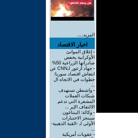
المزيد.....
اخبار الاقتصاد
-
إغلاق الموانئ
الأوكرانية يخفض
صادراتها الزراعية 50%
-
جهاد أزعور لـCNN عن
انتعاش اقتصاد سوريا:
خطوات في الاتجاه ال
...
-
واشنطن تستهدف
شبكات العملات
المشفرة التي تدعم
الالتفاف الإير ...
-
وكالة: البنتاغون
سينجز الاختبارات
الأولى لـ -القبة الذهبية-
...
-
عقوبات أمريكية