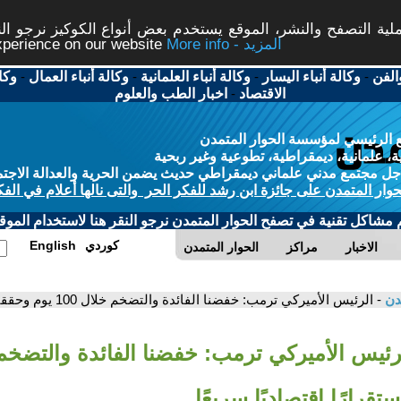
ة التصفح والنشر، الموقع يستخدم بعض أنواع الكوكيز نرجو النق
More info - المزيد
experience on our website
الفن
-
وكالة أنباء اليسار
-
وكالة أنباء العلمانية
-
وكالة أنباء العمال
-
وكا
الاقتصاد
-
اخبار الطب والعلوم
 الرئيسي لمؤسسة الحوار المتمدن
، علمانية، ديمقراطية، تطوعية وغير ربحية
ل مجتمع مدني علماني ديمقراطي حديث يضمن الحرية والعدالة الاجتم
حوار المتمدن على جائزة ابن رشد للفكر الحر والتى نالها أعلام في الفك
م مشاكل تقنية في تصفح الحوار المتمدن نرجو النقر هنا لاستخدام الموقع
كوردي
English
الاخبار
مراكز
الحوار المتمدن
مدن
- الرئيس الأميركي ترمب: خفضنا الفائدة والتضخم خلال 100 يوم وحققنا استقرارًا اقتصاديًا سريعًا
تقرارًا اقتصاديًا سريعًا