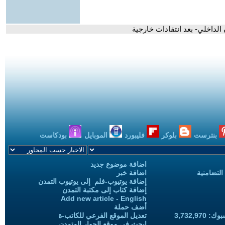
الداخلي- بعد انتقادات خارجية
بنترست
بلوكر
فليبورد
الموبايل
بودكاست
اضافة موضوع جديد
التضامنية
اضافة خبر
إضافة يوتيوب-فلم إلى يوتيوب التمدن
إضافة كتاب إلى مكتبة التمدن
Add new article - English
أضف حملة
3,732,97
تعديل الموقع الفرعي للكاتب-ة
ابحث في موقع الحوار المتمدن