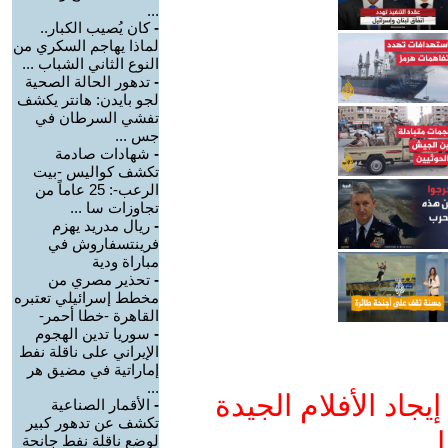
...
-
كان يُصيب الكبار..
لماذا يهاجم السكري من
النوع الثاني الشباب ...
-
تدهور الحالة الصحية
لجو بايدن: هانتر يكشف
تفشي السرطان في
جس ...
-
شهادات صادمة
تكشف كواليس -بيت
الرعب-: 25 عاماً من
تجاوزات سا ...
-
ريال مدريد يهزم
فرينتسفاروش في
مباراة ودية
-
تحذير مصري من
مخطط إسرائيلي تعتبره
القاهرة -خطا أحمر-
-
سوريا تدين الهجوم
الإيراني على ناقلة نفط
إماراتية في مضيق هر
...
جاد الأفلام الجيدة
-
الأقمار الصناعية
تكشف عن تدهور كبير
ا
لوضع ناقلة نفط جانحة