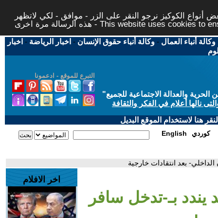
 أنواع الكوكيز نرجو النقر على الزر - موافق - لكي لاتظهر
This website uses cookies to ensure you ge
وكالة أنباء العمال
-
وكالة أنباء حقوق الإنسان
-
اخبار الرياضة
-
اخبار
لوم
التبرع للموقع - ادعمونا
حرية والعدالة الاجتماعية للجميع
"
تى نالها أعلام في الفكر والثقافة
قر هنا لاستخدام الموقع البديل
كوردي
English
الداخلي- بعد انتقادات خارجية
اخر الافلام
 يندد بـ-تدخل سافر