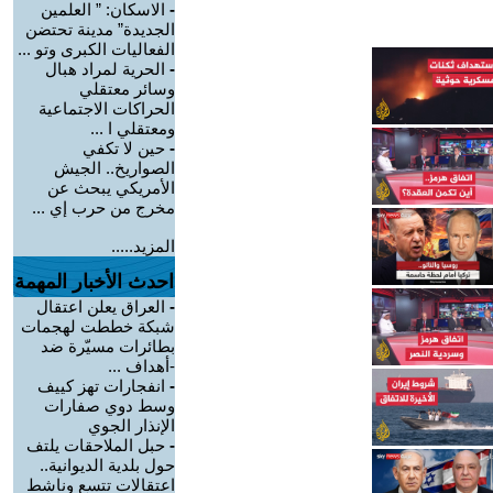
-
الاسكان: ” العلمين
الجديدة” مدينة تحتضن
الفعاليات الكبرى وتو ...
-
الحرية لمراد هبال
وسائر معتقلي
الحراكات الاجتماعية
ومعتقلي ا ...
-
حين لا تكفي
الصواريخ.. الجيش
الأمريكي يبحث عن
مخرج من حرب إي ...
المزيد.....
احدث الأخبار المهمة
-
العراق يعلن اعتقال
شبكة خططت لهجمات
بطائرات مسيّرة ضد
-أهداف ...
-
انفجارات تهز كييف
وسط دوي صفارات
الإنذار الجوي
-
حبل الملاحقات يلتف
حول بلدية الديوانية..
اعتقالات تتسع وناشط