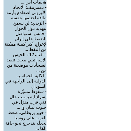
هجمات اس ...
-
دميترييف: الاتحاد
الأوروبي اصطدم بأزمة
طاقة اختلقها بنفسه
-
الزيدي: لن نسمح
بتهديد دول الجوار
-
فانس: سنواصل
الضغط على إيران
لإخراج أكبر كمية ممكنة
من النفط ...
-
-قناة 12-: الجيش
الإسرائيلي يبحث تنفيذ
انسحابات موضعية من
من ...
-
الآلية الخماسية
الدولية إلى الواجهة في
السودان
-
سقوط مسيّرة
إسرائيلية بسبب خلل
فني قرب منزل في
جنوب لبنان وإ ...
-
خبير بريطاني: ضغط
الغرب على روسيا
يجعله يتدحرج نحو حافة
الكا ...