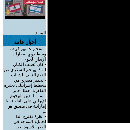
المزيد.....
أخبار عامة
-
انفجارات تهز كييف
وسط دوي صفارات
الإنذار الجوي
-
كان يُصيب الكبار..
لماذا يهاجم السكري من
النوع الثاني الشباب ...
-
تحذير مصري من
مخطط إسرائيلي تعتبره
القاهرة -خطا أحمر-
-
سوريا تدين الهجوم
الإيراني على ناقلة نفط
إماراتية في مضيق هر
...
-
أنقرة تقترح آلية
لحماية الملاحة في
البحر الأسود بعد