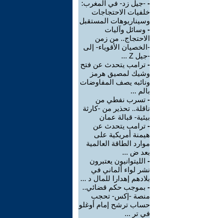
-
-جيل زد- في المغرب:
خلفيات الاحتجاجات
وسيناريوهات المستقبل
-
وسائل وآليات
الاحتجاج.. من زمن
-الخصيان الأقوياء- إلى
-جيل Z ...
-
ترامب يتحدث عن فتح
وشيك لمصيق هرمز
ونائبه يصف المفاوضات
بالم ...
-
تسرب نفطي من
ناقلة.. تحذير من -كارثة
بيئية- قبالة عمان
-
ترامب يتحدث عن
هيمنة أمريكية على
موارد الطاقة العالمية
بعد ض ...
-
الليتوانيون يعتبرون
نشر لواء ألماني في
بلادهم إهدارا للمال د ...
-
بموجب حكم قضائي..
منصة -إكس- تحجب
حساب ترشح إمام أوغلو
في تر ...