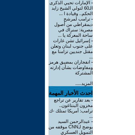
-
الإمارات تحيي الذكرى
الـ60 لتولي الشيخ زايد
الحكم.. وقيادة ا ...
-
ترامب لمرشح
ديمقراطي من أصول
مصرية: سنراك في
ساحة المعركة يا ...
-
إسرائيل تشن غارات
على جنوب لبنان وتعلن
مقتل جنديين تزامنا مع
...
-
انفجاران بمضيق هرمز
ومفاوضات بشأن إدارته
المشتركة
المزيد.....
احدث الأخبار المهمة
-
بعد تقارير عن تراجع
مخزون البنتاغون..
ترامب: أمريكا تمتلك -ك
...
-
عبدالرحمن السيد
يوضح لـCNN موقفه من
التمويل العسكري