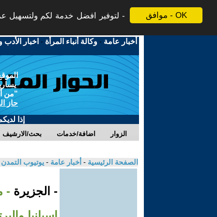
موافق - OK
لتوفير افضل خدمة لكم ولتسهيل عملي
أخبار عامة
-
وكالة أنباء المرأة
-
اخبار الأدب و
الموقع
يسارية
"من أج
حاز ال
إذا لديك
الزوار
اضافة/خدمات
بحث/الارشيف
الصفحة الرئيسية
-
أخبار عامة
-
يوتيوب التمدن
- الجزيرة
- م
إسبانيا والبر