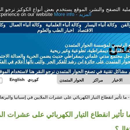
ة التصفح والنشر، الموقع يستخدم بعض أنواع الكوكيز نرجو النق
More info - المزيد
experience on our website
الفن
-
وكالة أنباء اليسار
-
وكالة أنباء العلمانية
-
وكالة أنباء العمال
-
وكا
الاقتصاد
-
اخبار الطب والعلوم
 الرئيسي لمؤسسة الحوار المتمدن
، علمانية، ديمقراطية، تطوعية وغير ربحية
ل مجتمع مدني علماني ديمقراطي حديث يضمن الحرية والعدالة الاجتم
حوار المتمدن على جائزة ابن رشد للفكر الحر والتى نالها أعلام في الفك
م مشاكل تقنية في تصفح الحوار المتمدن نرجو النقر هنا لاستخدام الموقع
كوردي
English
الاخبار
مراكز
الحوار المتمدن
- ما تأثير انقطاع التيار الكهربائي على عشرات الملايين في إسبانيا والبرتغ
ا تأثير انقطاع التيار الكهربائي على عشرات ال
تغال؟