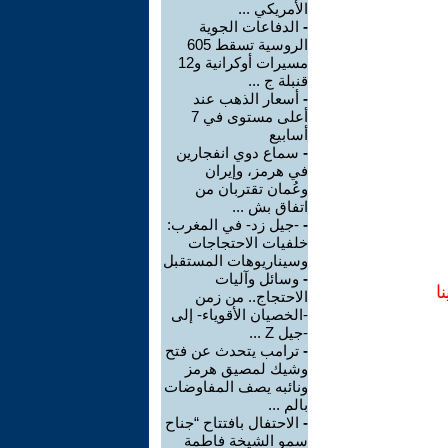
الأمريكي ...
-
الدفاعات الجوية
الروسية تسقط 605
مسيرات أوكرانية و12
قنبلة ج ...
-
أسعار الذهب عند
أعلى مستوى في 7
أسابيع
-
سماع دوي انفجارين
في هرمز، وإيران
وعُمان تقتربان من
اتفاق بش ...
-
-جيل زد- في المغرب:
خلفيات الاحتجاجات
وسيناريوهات المستقبل
-
وسائل وآليات
ا
الاحتجاج.. من زمن
-الخصيان الأقوياء- إلى
-جيل Z ...
-
ترامب يتحدث عن فتح
وشيك لمصيق هرمز
ونائبه يصف المفاوضات
بالم ...
-
الاحتفال بافتتاح “جناح
سمو الشيخة فاطمة