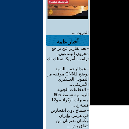
المزيد.....
أخبار عامة
-
بعد تقارير عن تراجع
مخزون البنتاغون..
ترامب: أمريكا تمتلك -ك
...
-
عبدالرحمن السيد
يوضح لـCNN موقفه من
التمويل العسكري
الأمريكي ...
-
الدفاعات الجوية
الروسية تسقط 605
مسيرات أوكرانية و12
قنبلة ج ...
-
سماع دوي انفجارين
في هرمز، وإيران
وعُمان تقتربان من
اتفاق بش ...