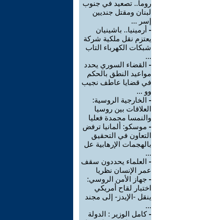
روما.. تصعيد في جنوب
لبنان ومقتل جنديين
إسر ...
-
أرمينيا.. باشينيان
يعتزم نقل ملكية شركة
شبكات الكهرباء التاب
...
-
القضاء السوري يحدد
مواعيد النطق بالحكم
في قضايا عاطف نجيب
وو ...
-
الخارجية الروسية:
العلاقات بين روسيا
والنمسا مجمدة فعليا
-
موسكو: ألمانيا ترفض
التعاون في التحقيق
بالهجمات الإرهابية عل
...
-
العلماء يحددون سقف
عمر الإنسان نظريا
-
جهاز الأمن الروسي:
اختبار لقاح أمريكي
ينقل -الإيدز- إلى مجند
...
-
كامل الوزير : الدولة