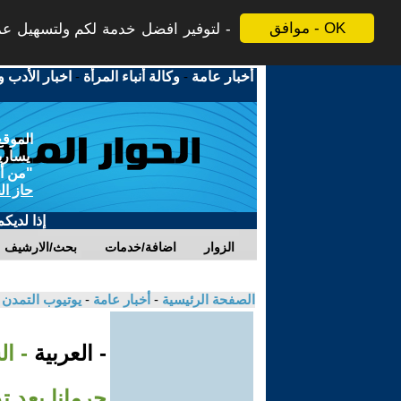
موافق - OK
لتوفير افضل خدمة لكم ولتسهيل عملي
أخبار عامة
-
وكالة أنباء المرأة
-
اخبار الأدب و
الموقع
يسارية
"من أج
حاز ال
إذا لديك
الزوار
اضافة/خدمات
بحث/الارشيف
الصفحة الرئيسية
-
أخبار عامة
-
يوتيوب التمدن
- العربية
- ا
جرمانا بعد 