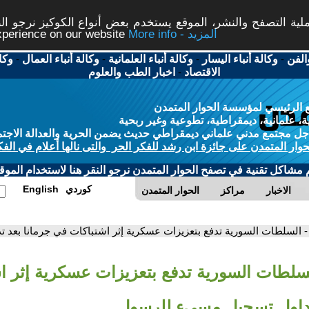
ة التصفح والنشر، الموقع يستخدم بعض أنواع الكوكيز نرجو النق
More info - المزيد
experience on our website
الفن
-
وكالة أنباء اليسار
-
وكالة أنباء العلمانية
-
وكالة أنباء العمال
-
وكا
الاقتصاد
-
اخبار الطب والعلوم
 الرئيسي لمؤسسة الحوار المتمدن
، علمانية، ديمقراطية، تطوعية وغير ربحية
ل مجتمع مدني علماني ديمقراطي حديث يضمن الحرية والعدالة الاجتم
حوار المتمدن على جائزة ابن رشد للفكر الحر والتى نالها أعلام في الفك
م مشاكل تقنية في تصفح الحوار المتمدن نرجو النقر هنا لاستخدام الموقع
كوردي
English
الاخبار
مراكز
الحوار المتمدن
- السلطات السورية تدفع بتعزيزات عسكرية إثر اشتباكات في جرمانا بعد
لسلطات السورية تدفع بتعزيزات عسكرية إثر ا
تداول تسجيل مسيء للرسول