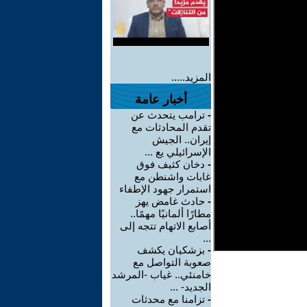
المزيد.....
أخبار عامة
-
ترامب يتحدث عن
تقدم المحادثات مع
إيران.. الجيش
الإسرائيلي يع ...
-
دخان كثيف فوق
غابات واشنطن مع
استمرار جهود الإطفاء
-
حادث غامض يهز
مطارًا ألمانيًا مهمًا..
أصابع الاتهام تتجه إلى
...
-
بزشكيان يكشف
صعوبة التواصل مع
خامنئي.. غياب -المرشد
الجديد- ...
-
تزامنا مع محدثات