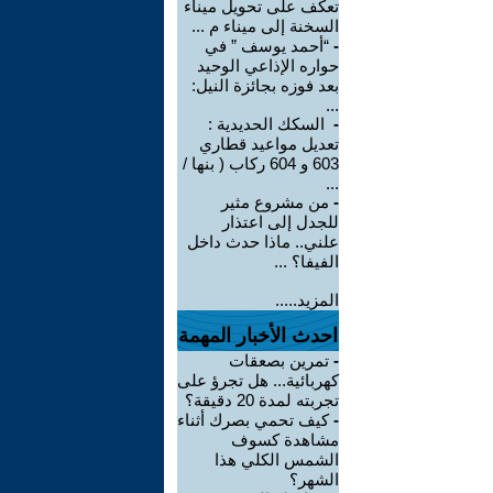
تعكف على تحويل ميناء
السخنة إلى ميناء م ...
-
“أحمد يوسف ” في
حواره الإذاعي الوحيد
بعد فوزه بجائزة النيل:
...
-
السكك الحديدية :
تعديل مواعيد قطاري
603 و 604 ركاب ( بنها /
...
-
من مشروع مثير
للجدل إلى اعتذار
علني.. ماذا حدث داخل
الفيفا؟ ...
المزيد.....
احدث الأخبار المهمة
-
تمرين بصعقات
كهربائية... هل تجرؤ على
تجربته لمدة 20 دقيقة؟
-
كيف تحمي بصرك أثناء
مشاهدة كسوف
الشمس الكلي هذا
الشهر؟