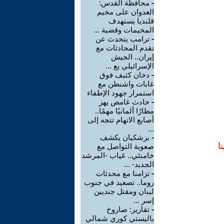
-
محافظة القدس:
العدوان على مخيم
قلنديا يستهدف
المخيمات وقضية ...
-
ترامب يتحدث عن
تقدم المحادثات مع
إيران.. الجيش
الإسرائيلي يع ...
-
دخان كثيف فوق
غابات واشنطن مع
استمرار جهود الإطفاء
-
حادث غامض يهز
مطارًا ألمانيًا مهمًا..
أصابع الاتهام تتجه إلى
...
-
بزشكيان يكشف
ا
صعوبة التواصل مع
خامنئي.. غياب -المرشد
الجديد- ...
-
تزامنا مع محدثات
روما.. تصعيد في جنوب
لبنان ومقتل جنديين
إسر ...
-
تقارير: صاروخ
باليستي كوري شمالي