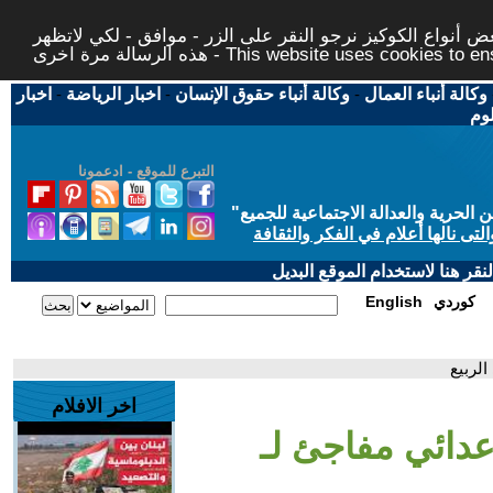
 أنواع الكوكيز نرجو النقر على الزر - موافق - لكي لاتظهر
This website uses cookies to ensure you ge
وكالة أنباء العمال
-
وكالة أنباء حقوق الإنسان
-
اخبار الرياضة
-
اخبار
لوم
التبرع للموقع - ادعمونا
حرية والعدالة الاجتماعية للجميع
"
تى نالها أعلام في الفكر والثقافة
قر هنا لاستخدام الموقع البديل
كوردي
English
الربيع
اخر الافلام
عدائي مفاجئ لـ