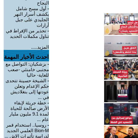
النجاح
-
أول مسح شامل
يكشف أسرار النهر
الجليدي على جبل
أرارات
-
تحذير من الإفراط في
تناول مكملات الحديد
المزيد.....
احدث الأخبار المهمة
-
بزشكيان: التواصل مع
مجتبى خامنئي -صعب
للغاية- حاليا
-
الشيخة حسينة تتحدى
حكم الإعدام وتعلن
عودتها إلى بنغلاديش
في ...
-
خطة جريئة لإبقاء
الأرض صالحة للحياة
لمدة 9.1 مليون مليار
عام ...
-
روسيا.. استخدام قمر
Bion-M العلمي الجديد
لدراسة تأثيرات الإش ...