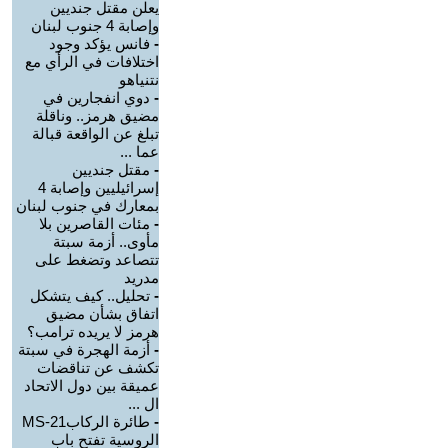
يعلن مقتل جنديين
وإصابة 4 جنوب لبنان
-
فانس يؤكد وجود
اختلافات في الرأي مع
نتنياهو
-
دوي انفجارين في
مضيق هرمز.. وناقلة
تبلغ عن الواقعة قبالة
عما ...
-
مقتل جنديين
إسرائيليين وإصابة 4
بمعارك في جنوب لبنان
-
مئات القاصرين بلا
مأوى.. أزمة سبتة
تتصاعد وتضغط على
مدريد
-
تحليل.. كيف يتشكل
اتفاق بشأن مضيق
هرمز لا يريده ترامب؟
-
أزمة الهجرة في سبتة
تكشف عن تناقضات
عميقة بين دول الاتحاد
ال ...
-
طائرة الركابMS-21
الروسية تفتح باب