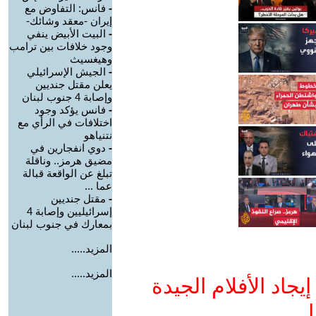
-
فانس: التفاوض مع
إيران -معقد وشائك-
-
البيت الأبيض ينفي
وجود خلافات بين ترامب
وهيغسيث
-
الجيش الإسرائيلي
يعلن مقتل جنديين
وإصابة 4 جنوب لبنان
-
فانس يؤكد وجود
اختلافات في الرأي مع
نتنياهو
-
دوي انفجارين في
مضيق هرمز.. وناقلة
تبلغ عن الواقعة قبالة
عما ...
-
مقتل جنديين
إسرائيليين وإصابة 4
بمعارك في جنوب لبنان
المزيد.....
المزيد.....
جاد الأفلام الجيدة
ا