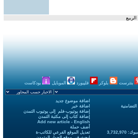
الربيع
بنترست
بلوكر
فليبورد
الموبايل
بودكاست
اضافة موضوع جديد
التضامنية
اضافة خبر
إضافة يوتيوب-فلم إلى يوتيوب التمدن
إضافة كتاب إلى مكتبة التمدن
Add new article - English
أضف حملة
3,732,97
تعديل الموقع الفرعي للكاتب-ة
ابحث في موقع الحوار المتمدن