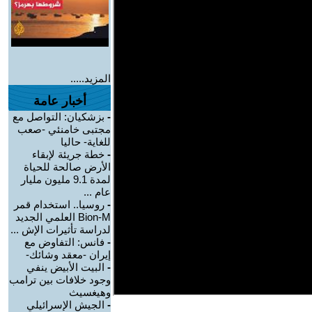
المزيد.....
أخبار عامة
-
بزشكيان: التواصل مع
مجتبى خامنئي -صعب
للغاية- حاليا
-
خطة جريئة لإبقاء
الأرض صالحة للحياة
لمدة 9.1 مليون مليار
عام ...
-
روسيا.. استخدام قمر
Bion-M العلمي الجديد
لدراسة تأثيرات الإش ...
-
فانس: التفاوض مع
إيران -معقد وشائك-
-
البيت الأبيض ينفي
وجود خلافات بين ترامب
وهيغسيث
-
الجيش الإسرائيلي