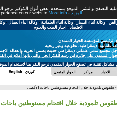
ة التصفح والنشر، الموقع يستخدم بعض أنواع الكوكيز نرجو النق
More info - المزيد
experience on our website
الفن
-
وكالة أنباء اليسار
-
وكالة أنباء العلمانية
-
وكالة أنباء العمال
-
وكا
الاقتصاد
-
اخبار الطب والعلوم
 الرئيسي لمؤسسة الحوار المتمدن
، علمانية، ديمقراطية، تطوعية وغير ربحية
ل مجتمع مدني علماني ديمقراطي حديث يضمن الحرية والعدالة الاجتم
حوار المتمدن على جائزة ابن رشد للفكر الحر والتى نالها أعلام في الفك
م مشاكل تقنية في تصفح الحوار المتمدن نرجو النقر هنا لاستخدام الموقع
كوردي
English
الاخبار
مراكز
الحوار المتمدن
- طقوس تلمودية خلال اقتحام مستوطنين باحات الأقصى
طقوس تلمودية خلال اقتحام مستوطنين باحات 