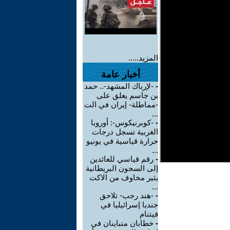
المزيد.....
أخبار عامة
-
-لإرباك المشهد-.. حمد
بن جاسم يعلق على
-مماطلة- إيران في الت
...
-
-كوبرنيكوس-: أوروبا
الغربية تسجل درجات
حرارة قياسية في يونيو
...
-
رقم قياسي للعائدين
إلى السجون البريطانية
يثير مخاوف من الاكت
...
-
-هند رجب- تلاحق
جنديا إسرائيليا في
فيتنام
-
خطابان متباينان في