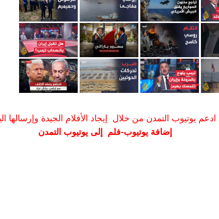
ادعم يوتيوب التمدن من خلال إيجاد الأفلام الجيدة وإرسالها الين
إضافة يوتيوب-فلم إلى يوتيوب التمدن