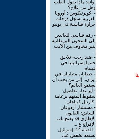
أوانه: ماذا يقول الطب
وهل من علاج؟
-
-كوبرنيكوس-: أوروبا
الغربية تسجل درجات
حرارة قياسية في يونيو
...
-
رقم قياسي للعائدين
إلى السجون البريطانية
يثير مخاوف من الاكت
...
-
-هند رجب- تلاحق
جنديا إسرائيليا في
فيتنام
-
خطابان متباينان في
ا
إيران.. إلى من يجب أن
يستمع العالم؟
-
أيرلندا.. تفاصيل
سقوط المتهم بزعامة
-كارتيل كيناهان-
-
مستشار أردوغان
السابق: القانون
الإطاري قد يفتح باب
الإفراج ع ...
-
القناة 14: إسرائيل
تستعد لخفض عدد