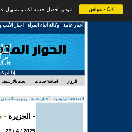
موافق - OK
لتوفير افضل خدمة لكم ولتسهيل عملي
أخبار عامة
-
وكالة أنباء المرأة
-
اخبار الأدب و
الموقع
يسارية
"من أج
حاز ال
إذا لديك
الزوار
اضافة/خدمات
بحث/الارشيف
الصفحة الرئيسية
-
أخبار عامة
-
يوتيوب التمدن
- الجزيرة
- 
2025 / 4 / 29