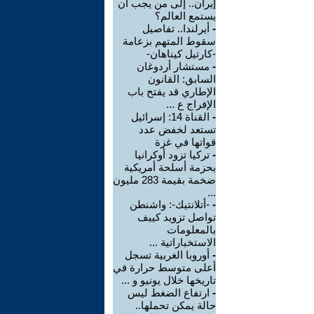
إيران.. إلى من يجب أن
يستمع العالم؟
-
أيرلندا.. تفاصيل
سقوط المتهم بزعامة
-كارتيل كيناهان-
-
مستشار أردوغان
السابق: القانون
الإطاري قد يفتح باب
الإفراج ع ...
-
القناة 14: إسرائيل
تستعد لخفض عدد
قواتها في غزة
-
تركيا تزود أوكرانيا
بحزمة أسلحة أمريكية
ضخمة بقيمة 283 مليون
...
-
-أتلانتيك-: واشنطن
تواصل تزويد كييف
بالمعلومات
الاستخباراتية ...
-
أوروبا الغربية تسجل
أعلى متوسط حرارة في
تاريخها خلال يونيو و ...
-
ارتفاع الضغط ليس
حالة يمكن تحملها..