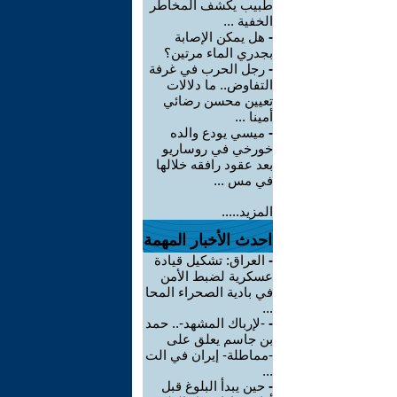
طبيب يكشف المخاطر
الخفية ...
-
هل يمكن الإصابة
بجدري الماء مرتين؟
-
رجل الحرب في غرفة
التفاوض.. ما دلالات
تعيين محسن رضائي
أمينا ...
-
ميسي يودع والده
خورخي في روساريو
بعد عقود رافقه خلالها
في مس ...
المزيد.....
احدث الأخبار المهمة
-
العراق: تشكيل قيادة
عسكرية لضبط الأمن
في بادية الصحراء المحا
...
-
-لإرباك المشهد-.. حمد
بن جاسم يعلق على
-مماطلة- إيران في الت
...
-
حين يبدأ البلوغ قبل