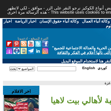
 أنواع الكوكيز نرجو النقر على الزر - موافق - لكي لاتظهر
This website uses cookies to ensure you ge
وكالة أنباء العمال
-
وكالة أنباء حقوق الإنسان
-
اخبار الرياضة
-
اخبار
لوم
التبرع للموقع - ادعمونا
حرية والعدالة الاجتماعية للجميع
"
تى نالها أعلام في الفكر والثقافة
قر هنا لاستخدام الموقع البديل
كوردي
English
غزة
اخر الافلام
لأهالي بيت لاهيا