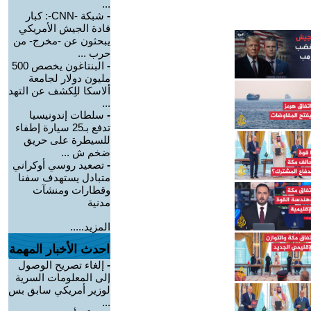
...
-
شبكة -CNN-: كبار
قادة الجيش الأمريكي
يبحثون عن -مخرج- من
حرب ...
-
البنتاغون يخصص 500
مليون دولار لجامعة
ألاسكا للِكشف عن التهد
...
-
سلطات إندونيسيا
تدفع بـ25 سيارة إطفاء
للسيطرة على حريق
ضخم ش ...
-
تصعيد روسي أوكراني
متبادل يستهدف سفنا
وقطارات ومنشآت
مدنية
المزيد.....
احدث الأخبار المهمة
-
إلغاء تصريح الوصول
إلى المعلومات السرية
لوزير أمريكي سابق بس
...