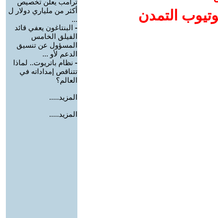
ترامب يعلن تخصيص
أكثر من ملياري دولار ل
وتيوب التمدن
...
-
البنتاغون يعفي قائد
الفيلق الخامس
المسؤول عن تنسيق
الدعم لأو ...
-
نظام باتريوت.. لماذا
تتناقص إمداداته في
العالم؟
المزيد.....
المزيد.....