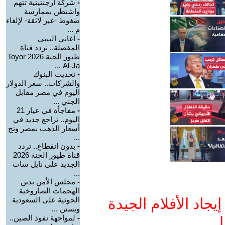
-
شركة أرجنتينية تتهم
واشنطن بممارسة
ضغوط -غير لائقة- لإلغاء
م ...
-
أغاني البيبي
المفضلة.. تردد قناة
طيور الجنة 2026 Toyor
Al-Ja ...
-
تحديث البنوك
والشركات.. سعر الدولار
اليوم في مصر مقابل
الجني ...
-
مفاجأة في عيار 21
اليوم.. تراجع جديد في
أسعار الذهب بمصر وتح
...
-
بدون انقطاع.. تردد
قناة طيور الجنة 2026
الجديد على نايل سات
...
-
مجلس الأمن يدين
الهجمات الصاروخية
جاد الأفلام الجيدة
الحوثية على السعودية
ويستن ...
-
لمواجهة نفوذ الصين..
ا