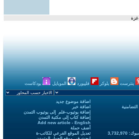
غزة
بنترست
بلوكر
فليبورد
الموبايل
بودكاست
اضافة موضوع جديد
التضامنية
اضافة خبر
إضافة يوتيوب-فلم إلى يوتيوب التمدن
إضافة كتاب إلى مكتبة التمدن
Add new article - English
أضف حملة
3,732,97
تعديل الموقع الفرعي للكاتب-ة
ابحث في موقع الحوار المتمدن