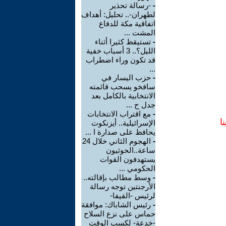
-
-رسالة تحذير
لطهران-.. تحليل: أهداف
اتفاقية مكة للدفاع
المشت ...
-
تستيقظ كثيرا أثناء
الليل؟.. 3 أسباب خفية
قد تكون وراء اضطراب
...
-
حزب اليسار في
سافخو يسحب قائمته
الانتخابية بالكامل بعد
جدل ح ...
-
مع اقتراب الانتخابات
ا
الإسرائيلية.. أيزنكوت
يحافظ على صدارة ا ...
-
الهجوم الثاني خلال 24
ساعة..الحوثيون
يستهدفون القوات
الحكومي ...
-
وسط مطالب بإقالته..
الأرجنتين توجه رسالة
لرئيس -الفيفا-
-
رئيس الشاباك: موافقة
حماس على نزع السلاح
-خدعة- لكسب الوقت