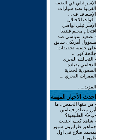
الإسرائيلي في الضفة
الغربية تضع سيارات
الإسعاف ف ...
-
قوات الاحتلال
الإسرائيلي تواصل
اقتحام مخيم قلنديا
-
تصعيد سياسي ضد
مسؤول أمريكي سابق
على خلفية تحقيقات
جائحة كور ...
-
التحالف البحري
الدفاعي بقيادة
السعودية لحماية
الممرات البحري ...
المزيد.....
احدث الأخبار المهمة
-
من بينها الحمص.. ما
أبرز مصادر فيتامين
-ب-6- الطبيعية؟
-
شاهد كيف احتفت
جماهير طرابزون سبور
بمحمد صلاح في أول
ظهور له ...