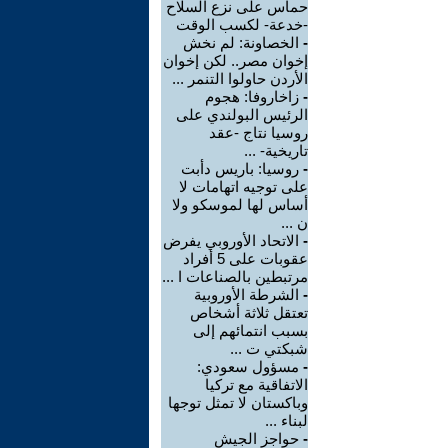
حماس على نزع السلاح
-خدعة- لكسب الوقت
-
الخصاونة: لم نخش
إخوان مصر.. لكن إخوان
الأردن حاولوا التنمر ...
-
زاخاروفا: هجوم
الرئيس البولندي على
روسيا نتاج -عقد
تاريخية- ...
-
روسيا: باريس دأبت
على توجيه اتهامات لا
أساس لها لموسكو ولا
ن ...
-
الاتحاد الأوروبي يفرض
عقوبات على 5 أفراد
مرتبطين بالصناعات ا ...
-
الشرطة الأوروبية
تعتقل ثلاثة أشخاص
بسبب انتمائهم إلى
شبكتي ت ...
-
مسؤول سعودي:
الاتفاقية مع تركيا
وباكستان لا تمثل توجها
لبناء ...
-
حواجز الجيش