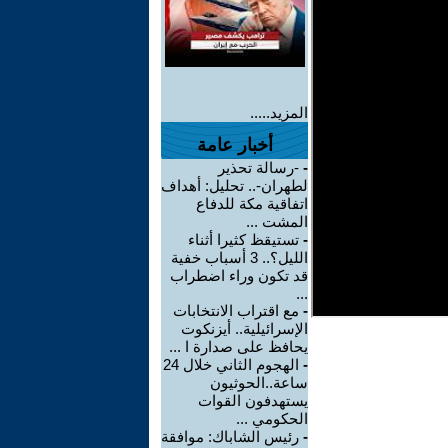
المزيد.....
أخبار عامة
-
-رسالة تحذير
لطهران-.. تحليل: أهداف
اتفاقية مكة للدفاع
المشت ...
-
تستيقظ كثيرا أثناء
الليل؟.. 3 أسباب خفية
قد تكون وراء اضطراب
...
-
مع اقتراب الانتخابات
الإسرائيلية.. أيزنكوت
يحافظ على صدارة ا ...
-
الهجوم الثاني خلال 24
ساعة..الحوثيون
يستهدفون القوات
الحكومي ...
-
رئيس الشاباك: موافقة