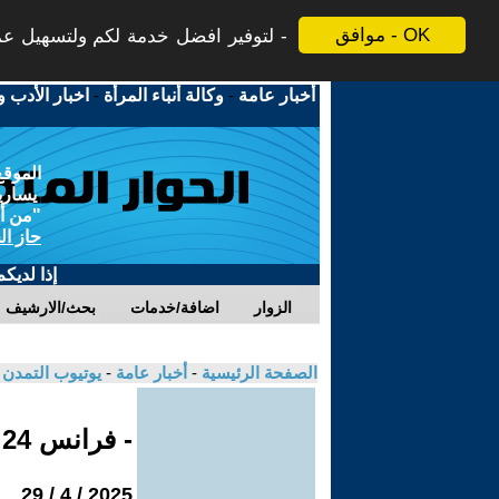
موافق - OK
لتوفير افضل خدمة لكم ولتسهيل عملي
أخبار عامة
-
وكالة أنباء المرأة
-
اخبار الأدب و
الموقع
يسارية
"من أج
حاز ال
إذا لديك
الزوار
اضافة/خدمات
بحث/الارشيف
الصفحة الرئيسية
-
أخبار عامة
-
يوتيوب التمدن
- فرانس 24
2025 / 4 / 29