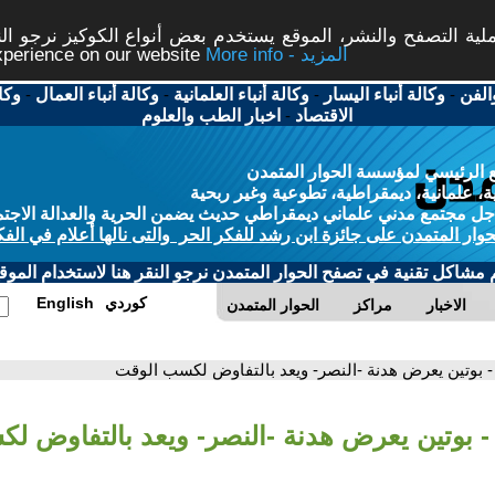
ة التصفح والنشر، الموقع يستخدم بعض أنواع الكوكيز نرجو النق
More info - المزيد
experience on our website
الفن
-
وكالة أنباء اليسار
-
وكالة أنباء العلمانية
-
وكالة أنباء العمال
-
وكا
الاقتصاد
-
اخبار الطب والعلوم
 الرئيسي لمؤسسة الحوار المتمدن
، علمانية، ديمقراطية، تطوعية وغير ربحية
ل مجتمع مدني علماني ديمقراطي حديث يضمن الحرية والعدالة الاجتم
حوار المتمدن على جائزة ابن رشد للفكر الحر والتى نالها أعلام في الفك
م مشاكل تقنية في تصفح الحوار المتمدن نرجو النقر هنا لاستخدام الموقع
كوردي
English
الاخبار
مراكز
الحوار المتمدن
- بوتين يعرض هدنة -النصر- ويعد بالتفاوض لكسب الوقت
- بوتين يعرض هدنة -النصر- ويعد بالتفاوض ل