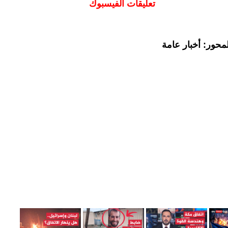
تعليقات الفيسبوك
محور: أخبار عامة