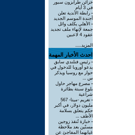
خزائن طرابزون سبور
في 3 أيام
-
رابطة الأندية تعلن
أجندة الموسم الجديد
-
الأهلي يكلف وائل
جمعة لإنهاء ملف تجديد
عقود 4 لاعبين
المزيد.....
احدث الأخبار المهمة
-
رئيس فنلندي سابق
يدعو أوروبا للدخول في
حوار مع روسيا ويذكر
س ...
-
مصرع مهاجر حاول
بلوغ سبتة بطائرة
شراعية
-
تغريم -ميتا- 567
مليون دولار، في أكبر
حكم يتعلق بسلامة
الأطف ...
-
خبازة تُنقذ زوجين
مسنّين بعد ملاحظة
غيابهما المفاجئ عن