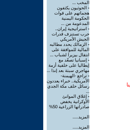
المخب ...
-
الحوثيون يكثفون
هجماتهم على قوات
الحكومة اليمنية
المدعومة من ...
-
استراتيجية إيران..
حرب تستنزف قدرات
الجيش الأمريكي
-
الزمالك يحدد مطالبه
المالية للموافقة على
انتقال بيزيرا لشباب ...
-
إسبانيا تصعّد مع
إيطاليا على خلفية أزمة
مهاجري سبتة بعد إنذا ...
-
تراجع -الهيمنة-
الأمريكية.. خبراء يعددون
ا
رسائل حلف مكة الجدي
...
-
إغلاق الموانئ
الأوكرانية يخفض
صادراتها الزراعية 50%
المزيد.....
المزيد.....