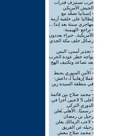
حرب تستنزف قدرات
الجيش الأمريكي
-
إسبانيا تصعّد مع
إيطاليا على خلفية أزمة
مهاجري سبتة بعد إنذا ...
-
تراجع -الهيمنة-
الأمريكية.. خبراء يعددون
رسائل حلف مكة الجدي
...
-
تحذير أممي: اليمن
يواجه خطر عودة الحرب
بعد تصاعد وتكثيف الهج
...
-
الأمن السوري يحبط
عملا إرهابياً لـ-داعش-
في منطقة السيدة زين
...
-
محمد صلاح بين قائمة
أعلى 5 لاعبين أجرا في
الدوري التركي
-
رسميًا.. الأهلي يُعلن
رحيل بن رمضان
-
لاعب الزمالك يعلن
رحيله عن الفريق
-
محمد صلاح ينعش