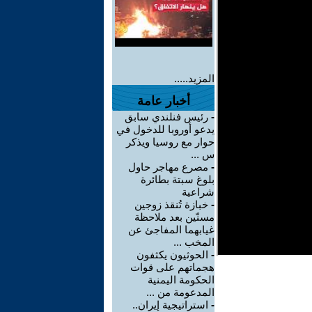
المزيد.....
أخبار عامة
-
رئيس فنلندي سابق
يدعو أوروبا للدخول في
حوار مع روسيا ويذكر
س ...
-
مصرع مهاجر حاول
بلوغ سبتة بطائرة
شراعية
-
خبازة تُنقذ زوجين
مسنّين بعد ملاحظة
غيابهما المفاجئ عن
المخب ...
-
الحوثيون يكثفون
هجماتهم على قوات
الحكومة اليمنية
المدعومة من ...
-
استراتيجية إيران..