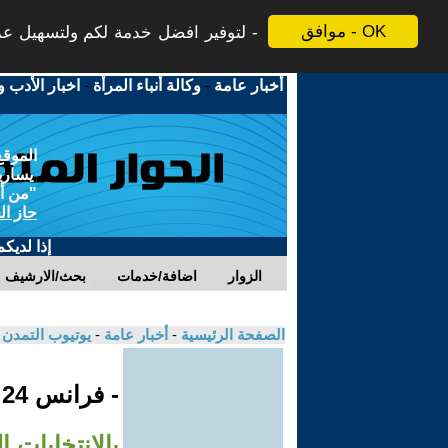
موافق - OK
لتوفير افضل خدمة لكم ولتسهيل عملي
أخبار عامة
-
وكالة أنباء المرأة
-
اخبار الأدب و
الموقع
يسارية
"من أج
حاز ال
إذا لديك
الزوار
اضافة/خدمات
بحث/الارشيف
الصفحة الرئيسية
-
أخبار عامة
-
يوتيوب التمدن
- فرانس 24
بالانتخابات ا