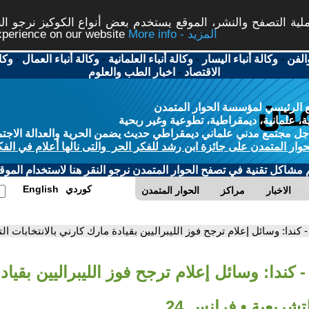
ة التصفح والنشر، الموقع يستخدم بعض أنواع الكوكيز نرجو النق
More info - المزيد
experience on our website
الفن
-
وكالة أنباء اليسار
-
وكالة أنباء العلمانية
-
وكالة أنباء العمال
-
وكا
الاقتصاد
-
اخبار الطب والعلوم
 الرئيسي لمؤسسة الحوار المتمدن
، علمانية، ديمقراطية، تطوعية وغير ربحية
ل مجتمع مدني علماني ديمقراطي حديث يضمن الحرية والعدالة الاجتم
حوار المتمدن على جائزة ابن رشد للفكر الحر والتى نالها أعلام في الفك
م مشاكل تقنية في تصفح الحوار المتمدن نرجو النقر هنا لاستخدام الموقع
كوردي
English
الاخبار
مراكز
الحوار المتمدن
- كندا: وسائل إعلام ترجح فوز الليبراليين بقيادة مارك كارني بالانتخابات الت
- كندا: وسائل إعلام ترجح فوز الليبراليين بقيا
لتشريعية • فرانس 24