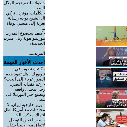
خطواته لضم نجم الهلال
السع ...
-
بكلمات مؤثرة.. تركي
آل الشيخ يوجه رسالة
تعزية إلى ميسي بوفاة
...
-
كيف سيصوغ المدرب
مورينيو هوية ريال مدريد
الجديدة؟
المزيد.....
احدث الأخبار المهمة
-
كشك تصوير في
نيويورك.. هل تقود هذه
الصور غرباء إلى الحب؟
-
رغم فقدانه البصر..
رجل يتحدى واقعه
ويصنع خبز التورتيلا في
مط ...
-
وزير خارجية إيران: لا
محادثات مع أمريكا بظل
انتهاك مذكرة الت ...
-
سوريا تعلن التوصل
لاتفاق مع روسيا بشأن