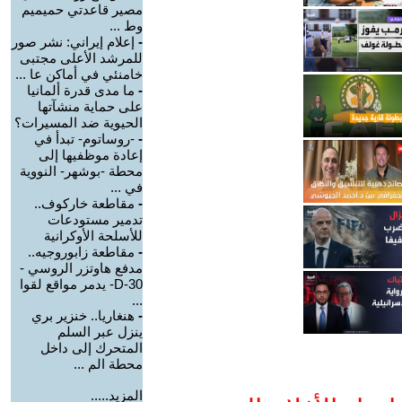
مصير قاعدتي حميميم
وط ...
-
إعلام إيراني: نشر صور
للمرشد الأعلى مجتبى
خامنئي في أماكن عا ...
-
ما مدى قدرة ألمانيا
على حماية منشآتها
الحيوية ضد المسيرات؟
-
-روساتوم- تبدأ في
إعادة موظفيها إلى
محطة -بوشهر- النووية
في ...
-
مقاطعة خاركوف..
تدمير مستودعات
للأسلحة الأوكرانية
-
مقاطعة زابوروجيه..
مدفع هاوتزر الروسي -
D-30- يدمر مواقع لقوا
...
-
هنغاريا.. خنزير بري
ينزل عبر السلم
المتحرك إلى داخل
محطة الم ...
المزيد.....