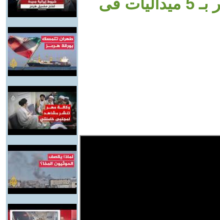
يكشف تفاصيل تتويج لاعبي مصر بـ 5 ميداليات فى