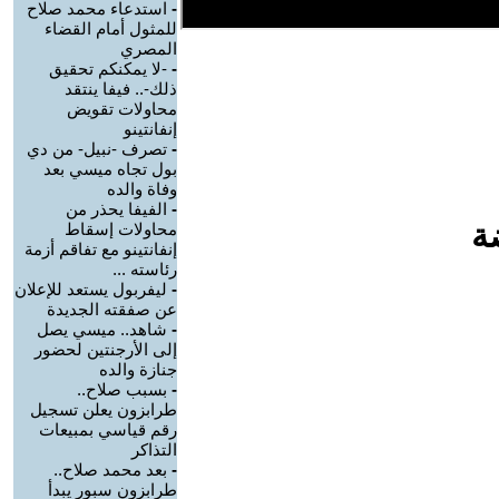
-
استدعاء محمد صلاح
للمثول أمام القضاء
المصري
-
-لا يمكنكم تحقيق
ذلك-.. فيفا ينتقد
محاولات تقويض
إنفانتينو
-
تصرف -نبيل- من دي
بول تجاه ميسي بعد
وفاة والده
-
الفيفا يحذر من
ة
محاولات إسقاط
إنفانتينو مع تفاقم أزمة
رئاسته ...
-
ليفربول يستعد للإعلان
عن صفقته الجديدة
-
شاهد.. ميسي يصل
إلى الأرجنتين لحضور
جنازة والده
-
بسبب صلاح..
طرابزون يعلن تسجيل
رقم قياسي بمبيعات
التذاكر
-
بعد محمد صلاح..
طرابزون سبور يبدأ