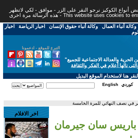
 أنواع الكوكيز نرجو النقر على الزر - موافق - لكي لاتظهر
This website uses cookies to ensure you ge
وكالة أنباء العمال
-
وكالة أنباء حقوق الإنسان
-
اخبار الرياضة
-
اخبار
لوم
التبرع للموقع - ادعمونا
حرية والعدالة الاجتماعية للجميع
"
تى نالها أعلام في الفكر والثقافة
قر هنا لاستخدام الموقع البديل
كوردي
English
هر في نصف النهائي للمرة الخامسة
اخر الافلام
. باريس سان جيرمان