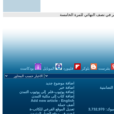
هر في نصف النهائي للمرة الخامسة
بنترست
بلوكر
فليبورد
الموبايل
بودكاست
اضافة موضوع جديد
التضامنية
اضافة خبر
إضافة يوتيوب-فلم إلى يوتيوب التمدن
إضافة كتاب إلى مكتبة التمدن
Add new article - English
أضف حملة
3,732,97
تعديل الموقع الفرعي للكاتب-ة
ابحث في موقع الحوار المتمدن