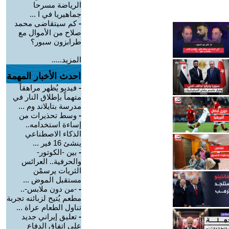
الرياضة مسرحا
جماهيريا في ا ...
-
كم سيتقاضى محمد
صلاح من الأموال مع
طرابزون سبور؟
المزيد.....
احدث الأخبار المهمة
-
فيديو يُظهر مراهقاً
متهماً بإطلاق النار في
مدرسة بتايلاند وم ...
-
وسط تحذيرات من
إساءة استخدامه..
الذكاء الاصطناعي
ينشئ 16 فير ...
-
بين -الكوتور-
والحرفية.. العرائس
الثريات يرسمْن
مستقبل الموض ...
-
-من دون ملابس-..
مطعم يُتيح لزبائنه تجربة
تناول الطعام عراة ...
-
تعليق إيراني جديد
على اتفاق الدفاع