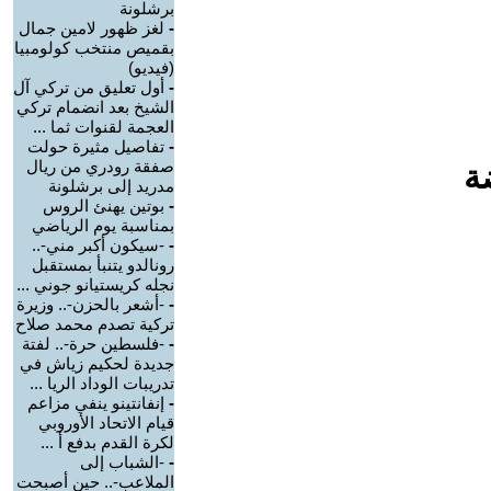
برشلونة
-
لغز ظهور لامين جمال
بقميص منتخب كولومبيا
(فيديو)
-
أول تعليق من تركي آل
الشيخ بعد انضمام تركي
العجمة لقنوات ثما ...
-
تفاصيل مثيرة حولت
صفقة رودري من ريال
ة
مدريد إلى برشلونة
-
بوتين يهنئ الروس
بمناسبة يوم الرياضي
-
-سيكون أكبر مني-..
رونالدو يتنبأ بمستقبل
نجله كريستيانو جوني ...
-
-أشعر بالحزن-.. وزيرة
تركية تصدم محمد صلاح
-
-فلسطين حرة-.. لفتة
جديدة لحكيم زياش في
تدريبات الوداد الريا ...
-
إنفانتينو ينفي مزاعم
قيام الاتحاد الأوروبي
لكرة القدم بدفع أ ...
-
-الشباب إلى
الملاعب-.. حين أصبحت