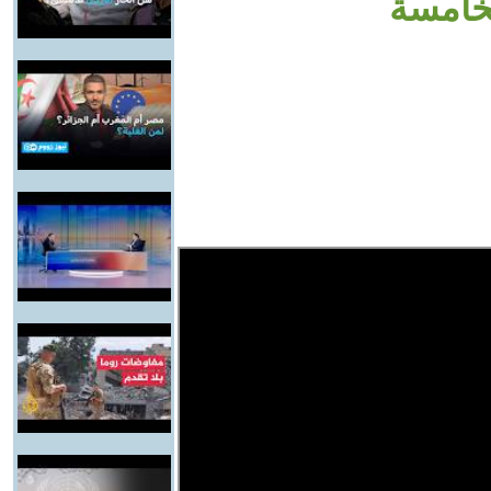
لخامسة