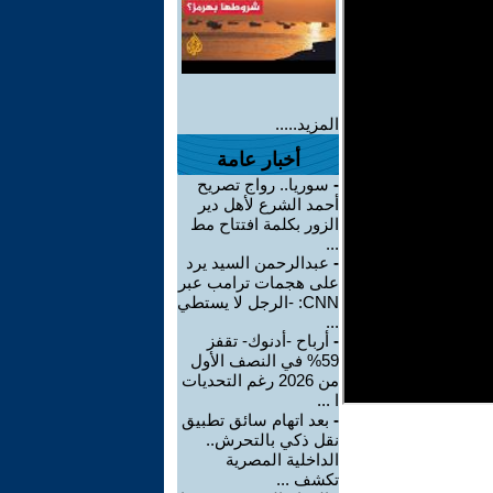
المزيد.....
أخبار عامة
-
سوريا.. رواج تصريح
أحمد الشرع لأهل دير
الزور بكلمة افتتاح مط
...
-
عبدالرحمن السيد يرد
على هجمات ترامب عبر
CNN: -الرجل لا يستطي
...
-
أرباح -أدنوك- تقفز
59% في النصف الأول
من 2026 رغم التحديات
ا ...
-
بعد اتهام سائق تطبيق
نقل ذكي بالتحرش..
الداخلية المصرية
تكشف ...