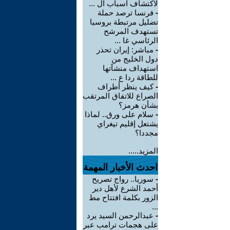
لاكتشاف أسباب ال ...
-
فرنسا ترصد حملة
تضليل مرتبطة بروسيا
تستهدف المرشح
الرئاسي غا ...
-
مباشر: إيران تحذر
دول الخليج من
استهداف منشآتها
للطاقة ردا ع ...
-
كيف ينظر أطراف
الصراع للاتفاق المرتقب
بشأن هرمز؟
-
سلام على ورق.. لماذا
يشتعل إقليم تيغراي
مجددا؟
المزيد.....
احدث الأخبار المهمة
-
سوريا.. رواج تصريح
أحمد الشرع لأهل دير
الزور بكلمة افتتاح مط
...
-
عبدالرحمن السيد يرد
على هجمات ترامب عبر