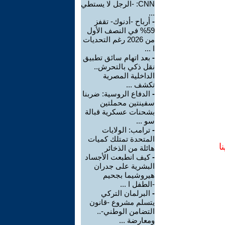
CNN: -الرجل لا يستطي
...
-
أرباح -أدنوك- تقفز
59% في النصف الأول
من 2026 رغم التحديات
ا ...
-
بعد اتهام سائق تطبيق
نقل ذكي بالتحرش..
الداخلية المصرية
تكشف ...
-
الدفاع الروسية: ضربنا
سفينتين محملتين
بشحنات عسكرية قبالة
سو ...
-
ترامب: الولايات
المتحدة تمتلك كميات
ا
هائلة من الذخائر
-
كيف انطبعت الأجساد
البشرية على جدران
هيروشيما بجحيم
-الطفل ا ...
-
البرلمان التركي
يتسلم مشروع -قانون
التضامن الوطني-..
ومعارضة ...