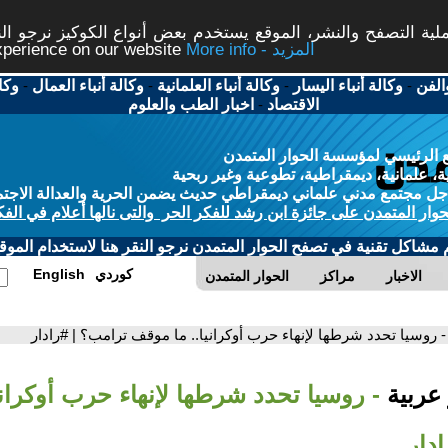
ة التصفح والنشر، الموقع يستخدم بعض أنواع الكوكيز نرجو النق
More info - المزيد
experience on our website
الفن
-
وكالة أنباء اليسار
-
وكالة أنباء العلمانية
-
وكالة أنباء العمال
-
وكا
الاقتصاد
-
اخبار الطب والعلوم
 الرئيسي لمؤسسة الحوار المتمدن
، علمانية، ديمقراطية، تطوعية وغير ربحية
ل مجتمع مدني علماني ديمقراطي حديث يضمن الحرية والعدالة الاجتم
حوار المتمدن على جائزة ابن رشد للفكر الحر والتى نالها أعلام في الفك
م مشاكل تقنية في تصفح الحوار المتمدن نرجو النقر هنا لاستخدام الموقع
كوردي
English
الاخبار
مراكز
الحوار المتمدن
- روسيا تحدد شرطها لإنهاء حرب أوكرانيا.. ما موقف ترامب؟ | #رادار
 عربية
- روسيا تحدد شرطها لإنهاء حرب أوكراني
دار