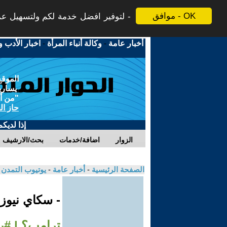
موافق - OK
لتوفير افضل خدمة لكم ولتسهيل عملي
أخبار عامة
-
وكالة أنباء المرأة
-
اخبار الأدب و
الموقع
يسارية
"من أج
حاز ال
إذا لديك
الزوار
اضافة/خدمات
بحث/الارشيف
الصفحة الرئيسية
-
أخبار عامة
-
يوتيوب التمدن
- سكاي نيوز
ترامب؟ | #را