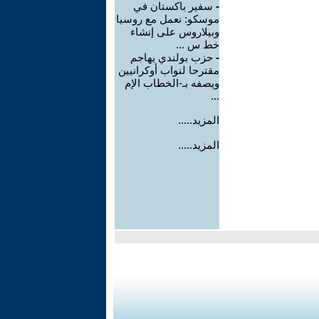
-
سفير باكستان في
موسكو: نعمل مع روسيا
وبيلاروس على إنشاء
خط س ...
-
حزب بولندي يهاجم
مقترحا لنواب أوكرانيين
ويصفه بـ-الخطاب الإم
...
المزيد.....
المزيد.....