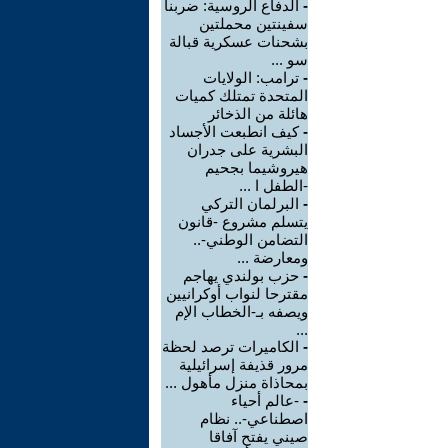
-
الدفاع الروسية: ضربنا
سفينتين محملتين
بشحنات عسكرية قبالة
سو ...
-
ترامب: الولايات
المتحدة تمتلك كميات
هائلة من الذخائر
-
كيف انطبعت الأجساد
البشرية على جدران
هيروشيما بجحيم
-الطفل ا ...
-
البرلمان التركي
يتسلم مشروع -قانون
التضامن الوطني-..
ومعارضة ...
-
حزب بولندي يهاجم
مقترحا لنواب أوكرانيين
ويصفه بـ-الخطاب الإم
...
-
الكاميرات ترصد لحظة
مرور قذيفة إسرائيلية
بمحاذاة منزل مأهول ...
-
-عالم أحياء
اصطناعي-.. نظام
صيني يفتح آفاقا