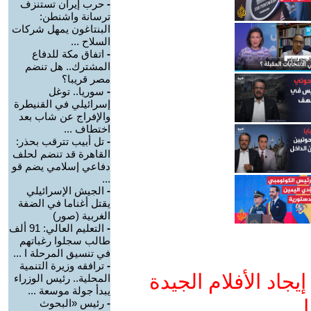
-
حرب إيران تستنزف
ترسانة واشنطن:
البنتاغون يمهل شركات
السلاح ...
-
اتفاق مكة للدفاع
المشترك.. هل تنضم
مصر قريبا؟
-
سوريا.. توغل
إسرائيلي في القنيطرة
والإفراج عن شاب بعد
اختطاف ...
-
تل أبيب تترقب بحذر:
القاهرة قد تنضم لحلف
دفاعي إسلامي يضم قو
...
-
الجيش الإسرائيلي
يقتل أغناما في الضفة
الغربية (صور)
-
التعليم العالي: 91 ألف
طالب سجلوا رغباتهم
في تنسيق المرحلة ا ...
-
ترافقه وزيرة التنمية
جاد الأفلام الجيدة
المحلية.. رئيس الوزراء
يبدأ جولة موسعة ...
ا
-
رئيس «البحوث