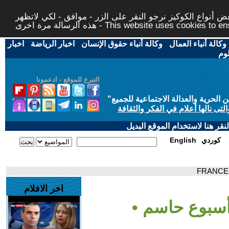
 أنواع الكوكيز نرجو النقر على الزر - موافق - لكي لاتظهر
This website uses cookies to ensure you ge
وكالة أنباء العمال
-
وكالة أنباء حقوق الإنسان
-
اخبار الرياضة
-
اخبار
لوم
التبرع للموقع - ادعمونا
حرية والعدالة الاجتماعية للجميع
"
تى نالها أعلام في الفكر والثقافة
قر هنا لاستخدام الموقع البديل
كوردي
English
اخر الافلام
 أسبوع حاسم •