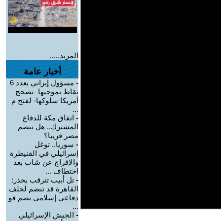
المزيد.....
أخبار عامة
-
مسؤول إيراني يعدد 6
نقاط بموجبها -تصحح
أمريكا سلوكها- لفتح م
...
-
اتفاق مكة للدفاع
المشترك.. هل تنضم
مصر قريبا؟
-
سوريا.. توغل
إسرائيلي في القنيطرة
والإفراج عن شاب بعد
اختطاف ...
-
تل أبيب تترقب بحذر:
القاهرة قد تنضم لحلف
دفاعي إسلامي يضم قو
...
-
الجيش الإسرائيلي