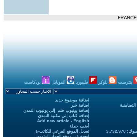
بنترست
بلوكر
فليبورد
الموبايل
بودكاست
اضافة موضوع جديد
التضامنية
اضافة خبر
إضافة يوتيوب-فلم إلى يوتيوب التمدن
إضافة كتاب إلى مكتبة التمدن
Add new article - English
أضف حملة
3,732,97
تعديل الموقع الفرعي للكاتب-ة
ابحث في موقع الحوار المتمدن