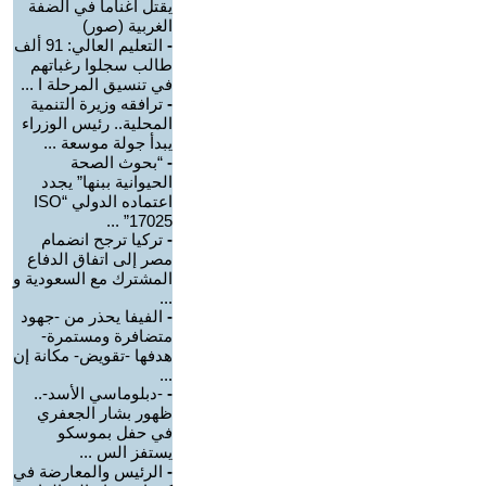
يقتل أغناما في الضفة
الغربية (صور)
-
التعليم العالي: 91 ألف
طالب سجلوا رغباتهم
في تنسيق المرحلة ا ...
-
ترافقه وزيرة التنمية
المحلية.. رئيس الوزراء
يبدأ جولة موسعة ...
-
“بحوث الصحة
الحيوانية ببنها” يجدد
اعتماده الدولي “ISO
17025” ...
-
تركيا ترجح انضمام
مصر إلى اتفاق الدفاع
المشترك مع السعودية و
...
-
الفيفا يحذر من -جهود
متضافرة ومستمرة-
هدفها -تقويض- مكانة إن
...
-
-دبلوماسي الأسد-..
ظهور بشار الجعفري
في حفل بموسكو
يستفز الس ...
-
الرئيس والمعارضة في