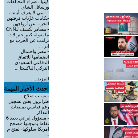
كينيا.. صراع التحالفات
ورسائل الشاي
-
-ابني لا يعرف أباه-..
حكايات غزّيات فرقتهن
الحرب عن أزواجهن ...
-
مصادر تكشف لـCNN
ما يقوله كبير جنرالات
ترامب عن الحرب مع
إير ...
-
مصر واحتمال
انضمامها للاتفاق
الدفاعي السعودي
التركي الباكستا ...
المزيد.....
احدث الأخبار المهمة
-
بسبب صلاح..
طرابزون يعلن تسجيل
رقم قياسي بمبيعات
التذاكر
-
مسؤول إيراني يعدد 6
نقاط بموجبها -تصحح
أمريكا سلوكها- لفتح م
...