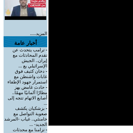
المزيد.....
أخبار عامة
-
ترامب يتحدث عن
تقدم المحادثات مع
إيران.. الجيش
الإسرائيلي يع ...
-
دخان كثيف فوق
غابات واشنطن مع
استمرار جهود الإطفاء
-
حادث غامض يهز
مطارًا ألمانيًا مهمًا..
أصابع الاتهام تتجه إلى
...
-
بزشكيان يكشف
صعوبة التواصل مع
خامنئي.. غياب -المرشد
الجديد- ...
-
تزامنا مع محدثات