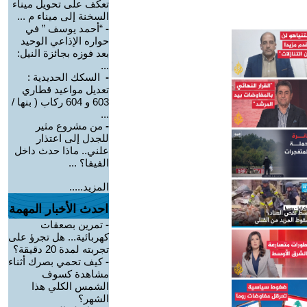
تعكف على تحويل ميناء
السخنة إلى ميناء م ...
-
“أحمد يوسف ” في
حواره الإذاعي الوحيد
بعد فوزه بجائزة النيل:
...
-
السكك الحديدية :
تعديل مواعيد قطاري
603 و 604 ركاب ( بنها /
...
-
من مشروع مثير
للجدل إلى اعتذار
علني.. ماذا حدث داخل
الفيفا؟ ...
المزيد.....
احدث الأخبار المهمة
-
تمرين بصعقات
كهربائية... هل تجرؤ على
تجربته لمدة 20 دقيقة؟
-
كيف تحمي بصرك أثناء
مشاهدة كسوف
الشمس الكلي هذا
الشهر؟