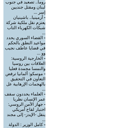
روما.. تصعيد في جنوب
لبنان ومقتل جنديين
إسر ...
-
أرمينيا.. باشينيان
يعتزم نقل ملكية شركة
شبكات الكهرباء التاب
...
-
القضاء السوري يحدد
مواعيد النطق بالحكم
في قضايا عاطف نجيب
وو ...
-
الخارجية الروسية:
العلاقات بين روسيا
والنمسا مجمدة فعليا
-
موسكو: ألمانيا ترفض
التعاون في التحقيق
بالهجمات الإرهابية عل
...
-
العلماء يحددون سقف
عمر الإنسان نظريا
-
جهاز الأمن الروسي:
اختبار لقاح أمريكي
ينقل -الإيدز- إلى مجند
...
-
كامل الوزير : الدولة