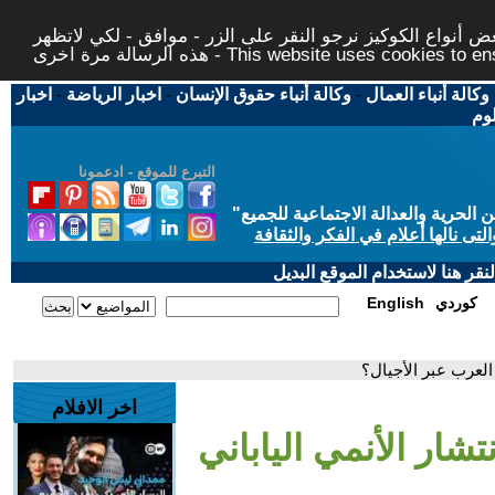
 أنواع الكوكيز نرجو النقر على الزر - موافق - لكي لاتظهر
This website uses cookies to ensure you ge
وكالة أنباء العمال
-
وكالة أنباء حقوق الإنسان
-
اخبار الرياضة
-
اخبار
لوم
التبرع للموقع - ادعمونا
حرية والعدالة الاجتماعية للجميع
"
تى نالها أعلام في الفكر والثقافة
قر هنا لاستخدام الموقع البديل
كوردي
English
 العرب عبر الأجيال؟
اخر الافلام
تشار الأنمي الياباني