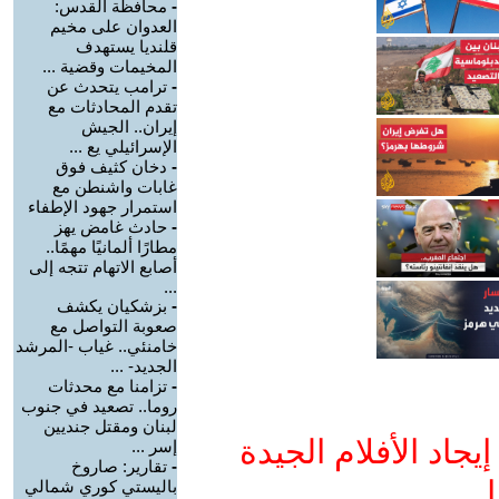
-
محافظة القدس:
العدوان على مخيم
قلنديا يستهدف
المخيمات وقضية ...
-
ترامب يتحدث عن
تقدم المحادثات مع
إيران.. الجيش
الإسرائيلي يع ...
-
دخان كثيف فوق
غابات واشنطن مع
استمرار جهود الإطفاء
-
حادث غامض يهز
مطارًا ألمانيًا مهمًا..
أصابع الاتهام تتجه إلى
...
-
بزشكيان يكشف
صعوبة التواصل مع
خامنئي.. غياب -المرشد
الجديد- ...
-
تزامنا مع محدثات
روما.. تصعيد في جنوب
لبنان ومقتل جنديين
جاد الأفلام الجيدة
إسر ...
-
تقارير: صاروخ
ا
باليستي كوري شمالي