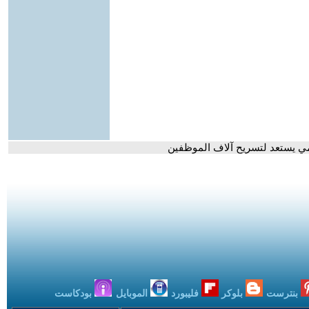
المي يستعد لتسريح آلاف الموظفين
بنترست
بلوكر
فليبورد
الموبايل
بودكاست