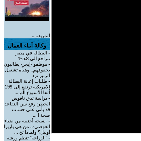
المزيد.....
وكالة أنباء العمال
-
البطالة في مصر
تتراجع إلى 5.8%
-
موظفو -إيجز- يطالبون
بحقوقهم.. وهيأة تشغيل
الزبير ترد
-
طلبات إعانة البطالة
الأمريكية ترتفع إلى 199
ألفا الأسبوع الم ...
-
دراسة تدق ناقوس
الخطر: رفع سن التقاعد
قد يأتي على حساب
صحة ا ...
-
-نسخة أجنبية من ضياء
العوضي-.. من هي باربرا
أونيل؟ ولماذا تح ...
-
“الزراعة” تنظم ورشة