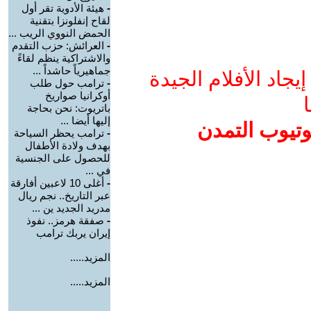
-
هيئة الأدوية تقر أول
لقاح إنفلونزا بتقنية
الحمض النووي الريب ...
-
العرائش: حزب التقدم
والاشتراكية ينظم لقاءً
جماهيرياً حاشداً ...
جاد الأفلام الجيدة
-
ترامب حول طلب
أوكرانيا صواريخ
ا
باتريوت: نحن بحاجة
إليها أيضا ...
وتيوب التمدن
-
ترامب يحظر السياحة
بهدف ولادة الأطفال
للحصول على الجنسية
في ...
-
أغلى 10 لاعبين أفارقة
عبر التاريخ.. نجم ريال
مدريد الجديد ين ...
-
صفقة هرمز.. نفوذ
إيران يربك ترامب
المزيد.....
المزيد.....