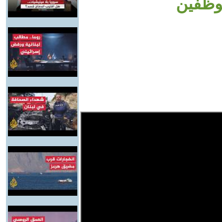
موظفين