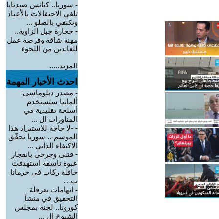
-
سوريا.. كنائس صيدنايا
تلغي الاحتفالات بالأعياد
وتكتفي بالصلو ...
-
حجارة جبل الزاوية..
مهنة شاقة وفرصة عمل
للعائدين من اللجوء
المزيد.....
احدث الأخبار المهمة
-
مصدر دبلوماسي:
ألمانيا ستستخدم
أسلحة تقليدية في
المناورات ال ...
-
-لا حاجة للاستيراد هذا
الموسم-.. سوريا تحقّق
الاكتفاء الذاتي ...
-
قتلى وجرحى بانفجار
عبوة ناسفة استهدفت
حافلة ركاب في جرمانا
ب ...
-
اتهامات بعرقلة
التحقيق في منشأ
كورونا.. لجنة بمجلس
الشيوخ ال ...