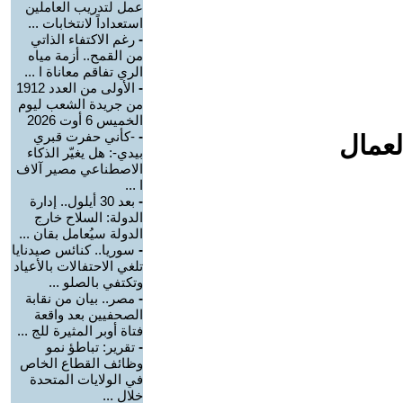
عمل لتدريب العاملين
استعداداً لانتخابات ...
-
رغم الاكتفاء الذاتي
من القمح.. أزمة مياه
الري تفاقم معاناة ا ...
-
الأولى من العدد 1912
من جريدة الشعب ليوم
الخميس 6 أوت 2026
-
-كأني حفرت قبري
لعمال
بيدي-: هل يغيّر الذكاء
الاصطناعي مصير آلاف
ا ...
-
بعد 30 أيلول.. إدارة
الدولة: السلاح خارج
الدولة سيُعامل بقان ...
-
سوريا.. كنائس صيدنايا
تلغي الاحتفالات بالأعياد
وتكتفي بالصلو ...
-
مصر.. بيان من نقابة
الصحفيين بعد واقعة
فتاة أوبر المثيرة للج ...
-
تقرير: تباطؤ نمو
وظائف القطاع الخاص
في الولايات المتحدة
خلال ...