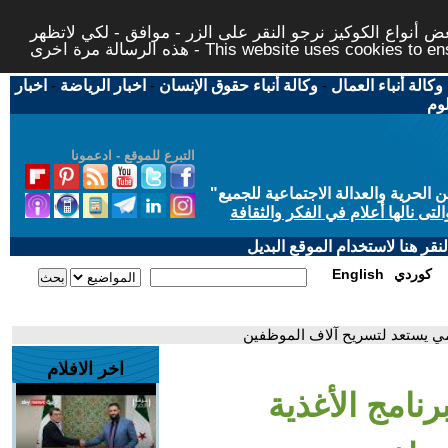
 أنواع الكوكيز نرجو النقر على الزر - موافق - لكي لاتظهر
This website uses cookies to ensure you ge
وكالة أنباء العمال
-
وكالة أنباء حقوق الإنسان
-
اخبار الرياضة
-
اخبار
لوم
التبرع للموقع - ادعمونا
حرية والعدالة الاجتماعية للجميع
"
تى نالها أعلام في الفكر والثقافة
قر هنا لاستخدام الموقع البديل
كوردي
English
المي يستعد لتسريح آلاف الموظفين
اخر الافلام
رنامج الأغذية