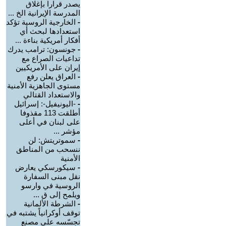
يصدر قرارا بإغلاق
المدرسة الإيرانية الخ ...
-
الخارجية الروسية تؤكد
استعدادها لبحث أي
أفكار أمريكية بناءة ...
-
جونسون: ترامب يدرك
تداعيات الصراع مع
إيران على الأمريكيين
-
العراق يعلن رفع
مستوى الجاهزية الأمنية
والاستعداد القتالي
-
-اليونيفيل-: إسرائيل
أطلقت 113 مقذوفا
على لبنان في أعلى
مؤشر ...
-
سموتريتش: لن
ننسحب من المناطق
الأمنية
-
سيكورسكي يعارض
نقل مبنى السفارة
الروسية في وارسو
ويلمح إلى ق ...
-
الشرطة الألمانية
توقف أوكرانياً يشتبه في
تجسّسه على مصنع