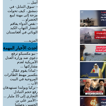
أسل ...
-
-سوق التنابل- في
دمشق.. كيف تحولت
مزحة إلى مهنة لبيع
الخضراو ...
-
نقص الدواء يفاقم
انتشار التهاب الكبد
الوبائي في أفغانستان
المزيد.....
احدث الأخبار المهمة
-
نيو مكسيكو ترفع
دعوى ضد وزارة العدل
الأمريكية لعدم
مشاركتها ...
-
لماذا يقوم عمّال
بتكسير مهبط الطائرات
المروحية في البيت
الأب ...
-
تركيا وبولندا تستهدفان
رفع حجم التبادل
التجاري إلى 15 مليار ...
-
الأمير علي بن
الحسين: وصلتنا