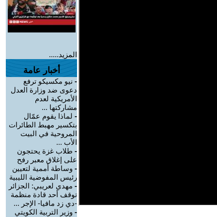
المزيد.....
أخبار عامة
-
نيو مكسيكو ترفع
دعوى ضد وزارة العدل
الأمريكية لعدم
مشاركتها ...
-
لماذا يقوم عمّال
بتكسير مهبط الطائرات
المروحية في البيت
الأب ...
-
طلاب غزة يحتجون
على إغلاق معبر رفح
-
وساطة أممية لتعيين
رئيس المفوضية الليبية
-
مهدي لعريبي: الجزائر
توقف أحد قادة منظمة
-دي زد مافيا- الإجر ...
-
وزير التربية الكويتي