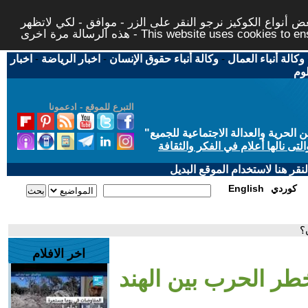
 أنواع الكوكيز نرجو النقر على الزر - موافق - لكي لاتظهر
This website uses cookies to ensure you ge
وكالة أنباء العمال
-
وكالة أنباء حقوق الإنسان
-
اخبار الرياضة
-
اخبار
لوم
التبرع للموقع - ادعمونا
حرية والعدالة الاجتماعية للجميع
"
تى نالها أعلام في الفكر والثقافة
قر هنا لاستخدام الموقع البديل
كوردي
English
؟
اخر الافلام
خطر الحرب بين الهند