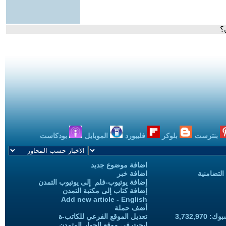
؟
بنترست
بلوكر
فليبورد
الموبايل
بودكاست
اضافة موضوع جديد
التضامنية
اضافة خبر
إضافة يوتيوب-فلم إلى يوتيوب التمدن
إضافة كتاب إلى مكتبة التمدن
Add new article - English
أضف حملة
3,732,97
تعديل الموقع الفرعي للكاتب-ة
ابحث في موقع الحوار المتمدن