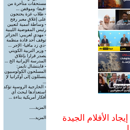
مستحقات متأخرة من
-فيفا- وموقفن ...
-
طلاب غزة يحتجون
على إغلاق معبر رفح
-
وساطة أممية لتعيين
رئيس المفوضية الليبية
-
مهدي لعريبي: الجزائر
توقف أحد قادة منظمة
-دي زد مافيا- الإجر ...
-
وزير التربية الكويتي
يصدر قرارا بإغلاق
المدرسة الإيرانية الخ ...
-
فايننشال تايمز:
المسلحون الكولومبيون
يتسللون إلى أوكرانيا لإ
...
-
الخارجية الروسية تؤكد
استعدادها لبحث أي
أفكار أمريكية بناءة ...
المزيد.....
جاد الأفلام الجيدة
المزيد.....
ا