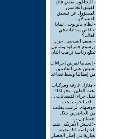
-
البنتاغون يعفي قائد
الفيلق الخامس
المسؤول عن تنسيق
الدعم لأو ...
-
نظام باتريوت.. لماذا
تتناقص إمداداته في
العالم؟
-
صيف السخط.. حرب
ورسوم جمركية وتماثيل
تبتلع رئاسة ترامب الثان
...
-
إسبانيا تفرض إجراءات
تفتيش على القادمين
من إيطاليا وسط تصاعد
...
-
منازل غارقة ومركبات
تحت الطين.. نحو 100
قتيل جراء الفيضانات ...
-
-لدينا حرب يجب
خوضها-.. ترامب يطلب
من الحاضرين خلال
اجتماع ل ...
-
الجيش الأمريكي يفيد
باعتراضه 51 سفينة
تجارية في إطار الحصار