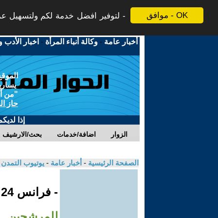
موافق - OK
لتوفير افضل خدمة لكم ولتسهيل عملي
أخبار عامة
-
وكالة أنباء المرأة
-
اخبار الأدب و
الموقع
يسارية
"من أج
حاز ال
إذا لديك
الزوار
اضافة/خدمات
بحث/الارشيف
الصفحة الرئيسية
-
أخبار عامة
-
يوتيوب التمدن
- فرانس 24
للمرشحين