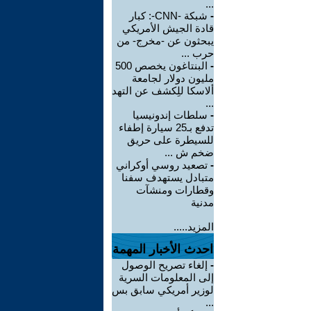
...
-
شبكة -CNN-: كبار
قادة الجيش الأمريكي
يبحثون عن -مخرج- من
حرب ...
-
البنتاغون يخصص 500
مليون دولار لجامعة
ألاسكا للِكشف عن التهد
...
-
سلطات إندونيسيا
تدفع بـ25 سيارة إطفاء
للسيطرة على حريق
ضخم ش ...
-
تصعيد روسي أوكراني
متبادل يستهدف سفنا
وقطارات ومنشآت
مدنية
المزيد.....
احدث الأخبار المهمة
-
إلغاء تصريح الوصول
إلى المعلومات السرية
لوزير أمريكي سابق بس
...