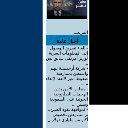
المزيد.....
أخبار عامة
-
إلغاء تصريح الوصول
إلى المعلومات السرية
لوزير أمريكي سابق بس
...
-
شركة أرجنتينية تتهم
واشنطن بممارسة
ضغوط -غير لائقة- لإلغاء
م ...
-
مجلس الأمن يدين
الهجمات الصاروخية
الحوثية على السعودية
ويستن ...
-
لمواجهة نفوذ الصين..
ترامب يعلن تخصيص
أكثر من ملياري دولار ل
...