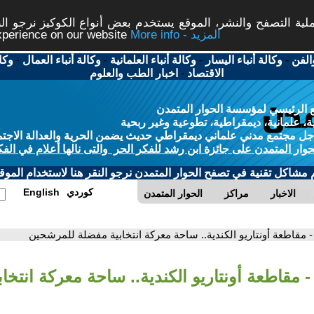
ة التصفح والنشر، الموقع يستخدم بعض أنواع الكوكيز نرجو النق
More info - المزيد
experience on our website
الفن
-
وكالة أنباء اليسار
-
وكالة أنباء العلمانية
-
وكالة أنباء العمال
-
وكا
الاقتصاد
-
اخبار الطب والعلوم
 الرئيسي لمؤسسة الحوار المتمدن
، علمانية، ديمقراطية، تطوعية وغير ربحية
ل مجتمع مدني علماني ديمقراطي حديث يضمن الحرية والعدالة الاجتم
حوار المتمدن على جائزة ابن رشد للفكر الحر والتى نالها أعلام في الفك
م مشاكل تقنية في تصفح الحوار المتمدن نرجو النقر هنا لاستخدام الموقع
كوردي
English
الاخبار
مراكز
الحوار المتمدن
- مقاطعة أونتاريو الكندية.. ساحة معركة انتخابية مفضلة للمرشحين
- مقاطعة أونتاريو الكندية.. ساحة معركة انتخا