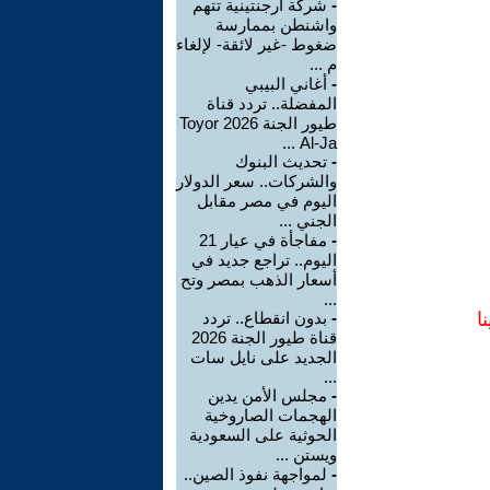
-
شركة أرجنتينية تتهم
واشنطن بممارسة
ضغوط -غير لائقة- لإلغاء
م ...
-
أغاني البيبي
المفضلة.. تردد قناة
طيور الجنة 2026 Toyor
Al-Ja ...
-
تحديث البنوك
والشركات.. سعر الدولار
اليوم في مصر مقابل
الجني ...
-
مفاجأة في عيار 21
اليوم.. تراجع جديد في
أسعار الذهب بمصر وتح
...
ا
-
بدون انقطاع.. تردد
قناة طيور الجنة 2026
الجديد على نايل سات
...
-
مجلس الأمن يدين
الهجمات الصاروخية
الحوثية على السعودية
ويستن ...
-
لمواجهة نفوذ الصين..