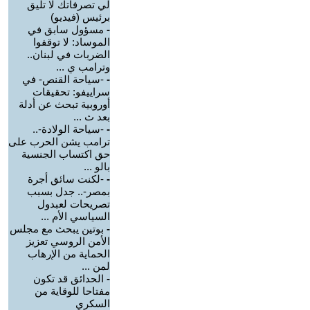
لي تصرفاتك لا تليق
برئيس (فيديو)
-
مسؤول سابق في
الموساد: لا توقفوا
الضربات في لبنان..
وترامب ي ...
-
-سياحة القنص- في
سراييفو: تحقيقات
أوروبية تبحث عن أدلة
بعد ث ...
-
-سياحة الولادة-..
ترامب يشن الحرب على
حق اكتساب الجنسية
بالو ...
-
-لكنت سائق أجرة
بمصر-.. جدل بسبب
تصريحات لعبدول
السياسي الأم ...
-
بوتين يبحث مع مجلس
الأمن الروسي تعزيز
الحماية من الإرهاب
لمن ...
-
الحدائق قد تكون
مفتاحا للوقاية من
السكري