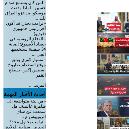
-
لمن كان يستمع صدام
حسين.. لماذا وقفت
موسكو ضد غزو العراق
للك ...
-
ترامب يحذر: قد أكون
آخر رئيس جمهوري
(فيديو)
-
الدفاع الروسية في
حصاد الأسبوع: إصابة
34 سفينة يستخدمها
الجي ...
-
مسبار كوري يوثق
موقع اصطدام صاروخ
-سبيس إكس- بسطح
القمر
المزيد.....
احدث الأخبار المهمة
-
من نبتة متواضعة إلى
ظاهرة عالمية.. هل
سمعت عن شاي
الروبيوس م ...
-
ترامب يحاول مجددًا
الحد من سياحة الولادة