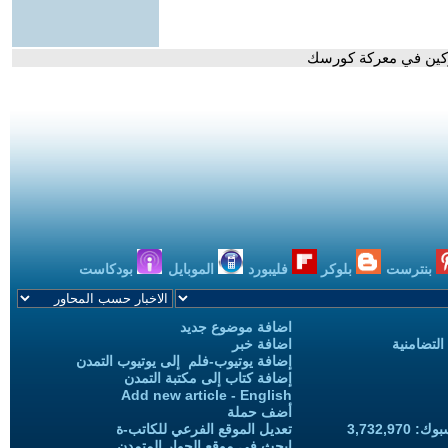
اركين في معركة كورسك
بنترست
بلوكر
فليبورد
الموبايل
بودكاست
اضافة موضوع جديد
التضامنية
اضافة خبر
إضافة يوتيوب-فلم إلى يوتيوب التمدن
إضافة كتاب إلى مكتبة التمدن
Add new article - English
أضف حملة
3,732,97
تعديل الموقع الفرعي للكاتب-ة
ابحث في موقع الحوار المتمدن