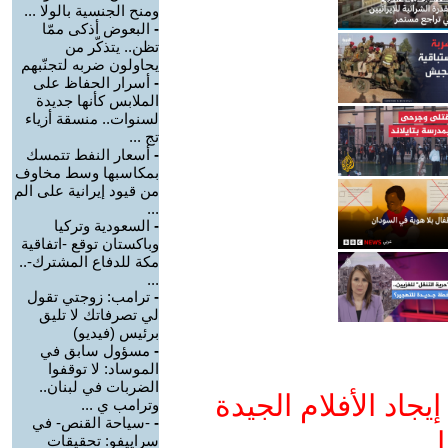
ومنح الجنسية بالولا ...
-
البعوض أذكى ممّا
تظن.. يتذكّر من
يحاولون ضربه لتجنّبهم
-
أسرار الحفاظ على
الملابس كأنها جديدة
لسنوات.. منسقة أزياء
تج ...
-
أسعار النفط تتمسك
بمكاسبها وسط مخاوف
من قيود إيرانية على الم
...
-
السعودية وتركيا
وباكستان توقع -اتفاقية
مكة للدفاع المشترك-..
...
-
ترامب: زوجتي تقول
لي تصرفاتك لا تليق
برئيس (فيديو)
-
مسؤول سابق في
الموساد: لا توقفوا
الضربات في لبنان..
جاد الأفلام الجيدة
وترامب ي ...
-
-سياحة القنص- في
ا
سراييفو: تحقيقات