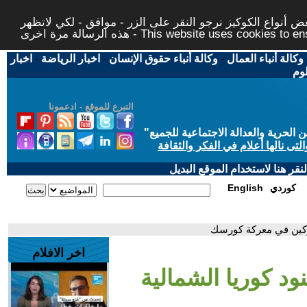
 أنواع الكوكيز نرجو النقر على الزر - موافق - لكي لاتظهر
This website uses cookies to ensure you ge
وكالة أنباء العمال
-
وكالة أنباء حقوق الإنسان
-
اخبار الرياضة
-
اخبار
لوم
التبرع للموقع - ادعمونا
حرية والعدالة الاجتماعية للجميع
"
تى نالها أعلام في الفكر والثقافة
قر هنا لاستخدام الموقع البديل
كوردي
English
اركين في معركة كورسك
اخر الافلام
ود كوريا الشمالية