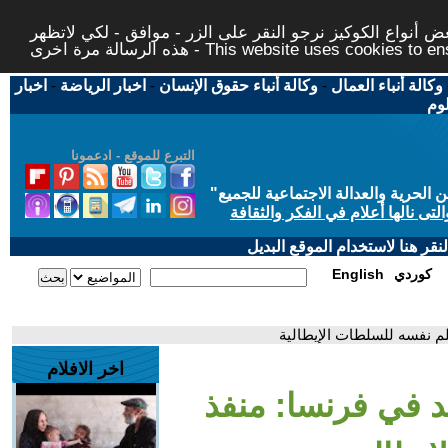
 أنواع الكوكيز نرجو النقر على الزر - موافق - لكي لاتظهر
This website uses cookies to ensure you ge
وكالة أنباء العمال
-
وكالة أنباء حقوق الإنسان
-
اخبار الرياضة
-
اخبار
لوم
التبرع للموقع - ادعمونا
حرية والعدالة الاجتماعية للجميع
"
تى نالها أعلام في الفكر والثقافة
قر هنا لاستخدام الموقع البديل
كوردي
English
لم نفسه للسلطات الإيطالية
اخر الافلام
 في فرنسا: منفذ