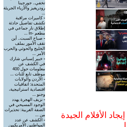
تخفي.. جورجينا
رودريغيز والأزياء الجريئة
...
-
كاميرات مراقبة
تكشف تفاصيل حادثة
إطلاق نار جماعي في
مطعم -In ...
-
صباح السبت.. أين
تقف الأمور بملف
الخليج والحوثي والحرب
الأمر ...
-
خبير إسباني شارك
في الكشف عن
معلومات حول 400
موظف تابع للنات ...
-
الأردن والولايات
المتحدة: اتفاقيات
اقتصادية استراتيجية،
وجنو ...
-
نزيف الهجرة يهدد
الوجود المسيحي في
الضفة الغربية: تحذيرات
جاد الأفلام الجيدة
من ...
-
الكشف عن عدد
ا
المواطنين الأمريكيين