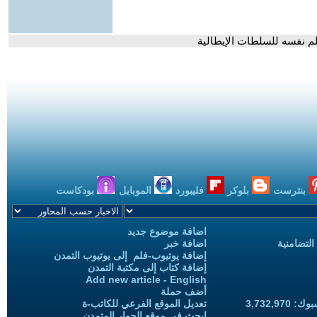
لم نفسه للسلطات الإيطالية
بنترست
بلوكر
فليبورد
الموبايل
بودكاست
اضافة موضوع جديد
التضامنية
اضافة خبر
إضافة يوتيوب-فلم إلى يوتيوب التمدن
إضافة كتاب إلى مكتبة التمدن
Add new article - English
أضف حملة
3,732,97
تعديل الموقع الفرعي للكاتب-ة
ابحث في موقع الحوار المتمدن