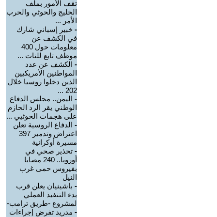
تقف الأمور بملف
الخليج والحوثي والحرب
الأمر ...
-
خبير إسباني شارك
في الكشف عن
معلومات حول 400
موظف تابع للنات ...
-
الكشف عن عدد
المواطنين الأمريكيين
الذين دخلوا روسيا خلال
202 ...
-
اليمن.. مجلس الدفاع
الوطني يقر الرد الحازم
على هجمات الحوثيي ...
-
الدفاع الروسية تعلن
اعتراض وتدمير 397
مسيرة أوكرانية
-
تحذير صحي في
أوروبا.. 240 مصابا
بفيروس حمى غرب
النيل
-
باشينيان يعلن قرب
بدء التنفيذ العملي
لمشروع -طريق ترامب-
-
مدريد تفرض إجراءات