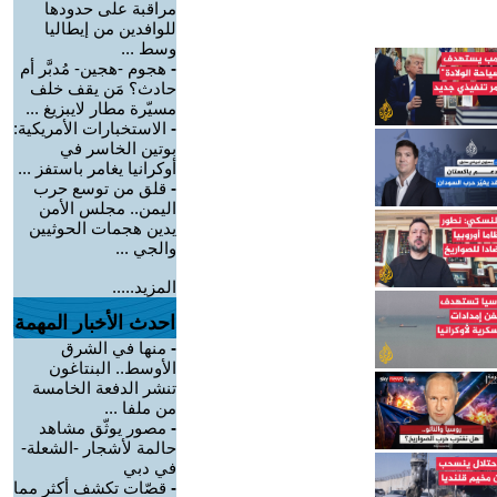
مراقبة على حدودها
للوافدين من إيطاليا
وسط ...
-
هجوم -هجين- مُدبَّر أم
حادث؟ مَن يقف خلف
مسيّرة مطار لايبزيغ ...
-
الاستخبارات الأمريكية:
بوتين الخاسر في
أوكرانيا يغامر باستفز ...
-
قلق من توسع حرب
اليمن.. مجلس الأمن
يدين هجمات الحوثيين
والجي ...
المزيد.....
احدث الأخبار المهمة
-
منها في الشرق
الأوسط.. البنتاغون
تنشر الدفعة الخامسة
من ملفا ...
-
مصور يوثّق مشاهد
حالمة لأشجار -الشعلة-
في دبي
-
قصّات تكشف أكثر مما