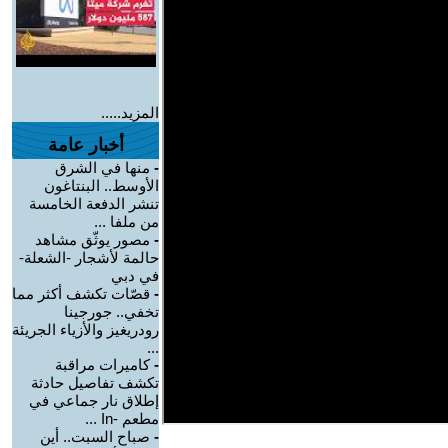
المزيد.....
أخبار عامة
-
منها في الشرق
الأوسط.. البنتاغون
تنشر الدفعة الخامسة
من ملفا ...
-
مصور يوثّق مشاهد
حالمة لأشجار -الشعلة-
في دبي
-
قصّات تكشف أكثر مما
تخفي.. جورجينا
رودريغيز والأزياء الجريئة
...
-
كاميرات مراقبة
تكشف تفاصيل حادثة
إطلاق نار جماعي في
مطعم -In ...
-
صباح السبت.. أين