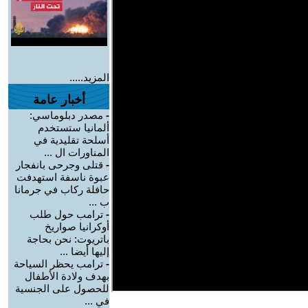
المزيد.....
أخبار عامة
-
مصدر دبلوماسي:
ألمانيا ستستخدم
أسلحة تقليدية في
المناورات ال ...
-
قتلى وجرحى بانفجار
عبوة ناسفة استهدفت
حافلة ركاب في جرمانا
ب ...
-
ترامب حول طلب
أوكرانيا صواريخ
باتريوت: نحن بحاجة
إليها أيضا ...
-
ترامب يحظر السياحة
بهدف ولادة الأطفال
للحصول على الجنسية
في ...