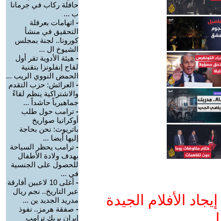
حافلة ركاب في جرمانا
ب ...
-
اتهامات بعرقلة
التحقيق في منشأ
كورونا.. لجنة بمجلس
الشيوخ ال ...
-
هيئة الأدوية تقر أول
لقاح إنفلونزا بتقنية
الحمض النووي الريب ...
-
العرائش: حزب التقدم
والاشتراكية ينظم لقاءً
جماهيرياً حاشداً ...
-
ترامب حول طلب
أوكرانيا صواريخ
باتريوت: نحن بحاجة
إليها أيضا ...
-
ترامب يحظر السياحة
بهدف ولادة الأطفال
للحصول على الجنسية
في ...
-
أغلى 10 لاعبين أفارقة
عبر التاريخ.. نجم ريال
جاد الأفلام الجيدة
مدريد الجديد ين ...
-
صفقة هرمز.. نفوذ
ا
إيران يربك ترامب