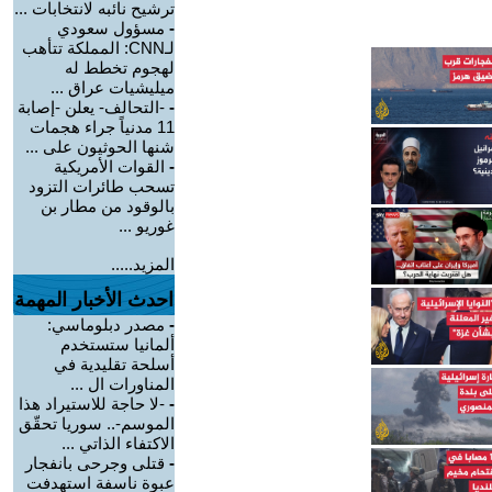
ترشيح نائبه لانتخابات ...
-
مسؤول سعودي
لـCNN: المملكة تتأهب
لهجوم تخطط له
ميليشيات عراق ...
-
-التحالف- يعلن -إصابة
11 مدنياً جراء هجمات
شنها الحوثيون على ...
-
القوات الأمريكية
تسحب طائرات التزود
بالوقود من مطار بن
غوريو ...
المزيد.....
احدث الأخبار المهمة
-
مصدر دبلوماسي:
ألمانيا ستستخدم
أسلحة تقليدية في
المناورات ال ...
-
-لا حاجة للاستيراد هذا
الموسم-.. سوريا تحقّق
الاكتفاء الذاتي ...
-
قتلى وجرحى بانفجار
عبوة ناسفة استهدفت