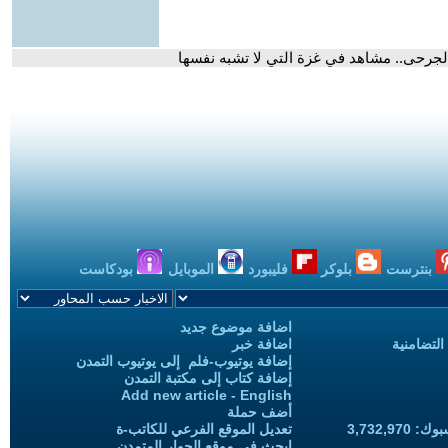
لجرحى.. مشاهد في غزة التي لا تشبه نفسها
بنترست
بلوكر
فليبورد
الموبايل
بودكاست
اضافة موضوع جديد
التضامنية
اضافة خبر
إضافة يوتيوب-فلم إلى يوتيوب التمدن
إضافة كتاب إلى مكتبة التمدن
Add new article - English
أضف حملة
3,732,97
تعديل الموقع الفرعي للكاتب-ة
ابحث في موقع الحوار المتمدن