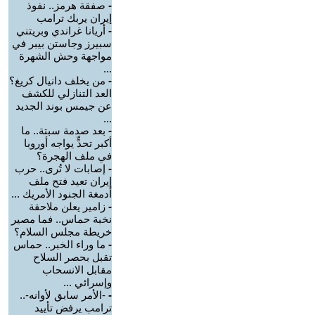
-
صفقة هرمز.. نفوذ
إيران يربك ترامب
-
أريانا غراندي وبريتني
سبيرز وجاستن بيبر في
مواجهة وحش الشهرة
...
-
من يخلف دانيال كريغ؟
العد التنازلي للكشف
عن جيمس بوند الجديد
...
-
بعد صدمة سبتة.. ما
أكبر تحدٍّ يواجه أوروبا
في ملف الهجرة؟
-
إصابات لا تُرى.. حرب
إيران تعيد فتح ملف
أدمغة الجنود الأمريك ...
-
زامير يعلن ملاحقة
نخبة حماس.. فما مصير
خريطة مجلس السلام؟
-
ما وراء الخبر.. حماس
تقبل بحصر السلاح
مقابل الانسحاب
وإسرائي ...
-
-الأمر سابق لأوانه-..
ترامب يرفض تأييد