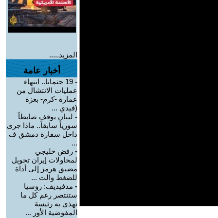
المزيد.....
أخبار عامة
-
19 جثمانا.. انتهاء
عمليات الانتشال من
عمارة -كرم- بغزة
(فيدي ...
-
لبنان يوقف ضابطاً
سورياً سابقاً.. ماذا جرى
داخل سفارة دمشق ف
...
-
رفض خليجي
لمحاولات إيران تحويل
مضيق هرمز إلى أداة
للضغط والت ...
-
مدفيديف: روسيا
ستنتصر رغم كل ما
تهذي به رئيسة
المفوضية الأور ...