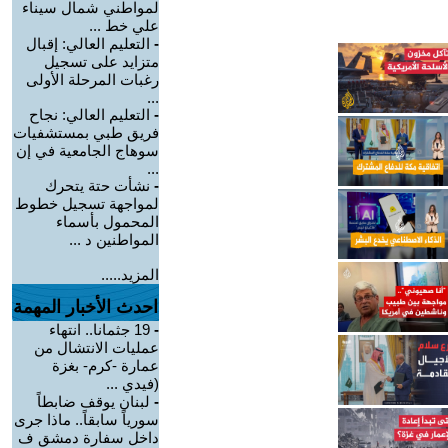
لمواطني شمال سيناء
علي خط ...
-
التعليم العالي: إقبال
متزايد على تسجيل
رغبات المرحلة الأولى
...
-
التعليم العالي: نجاح
فريق طبي بمستشفيات
سوهاج الجامعية في إن
...
-
نشأت حتة يتحرك
لمواجهة تسجيل خطوط
المحمول بأسماء
المواطنين د ...
المزيد.....
احدث الأخبار المهمة
-
19 جثمانا.. انتهاء
عمليات الانتشال من
عمارة -كرم- بغزة
(فيدي ...
-
لبنان يوقف ضابطاً
سورياً سابقاً.. ماذا جرى
داخل سفارة دمشق ف