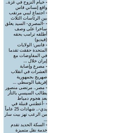
-
خيام النزوح في غزة..
واقع إنساني قاس
-
اجتماع ليبي مرتقب
بين الرئاسات الثلاث
-
-المصري- السيد يعلق
ساخرا على وصف
أطلقه ترامب بحقه
(فيديو)
-
فانس: الولايات
المتحدة حققت تقدما
في المفاوضات مع
إيران خلال ...
-
مصرع وإصابة
العشرات في انقلاب
صهريج بجمهورية
إفريقيا الوسطى ...
-
مصر.. مرتضى منصور
يطالب السيسي بالثأر
بعد هجوم دمياط
-
-أعطتني قنبلة في
يدي-.. شهادات 25 عاماً
من الرعب تهز بيت سار
...
-
السكة الحديد تقدم
خدمة نقل متميزة