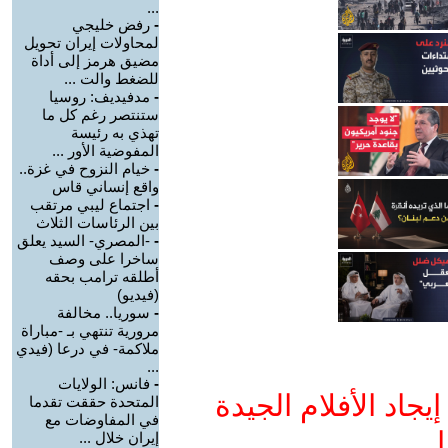
...
-
رفض خليجي
لمحاولات إيران تحويل
مضيق هرمز إلى أداة
للضغط والت ...
-
مدفيديف: روسيا
ستنتصر رغم كل ما
تهذي به رئيسة
المفوضية الأور ...
-
خيام النزوح في غزة..
واقع إنساني قاس
-
اجتماع ليبي مرتقب
بين الرئاسات الثلاث
-
-المصري- السيد يعلق
ساخرا على وصف
أطلقه ترامب بحقه
(فيديو)
-
سوريا.. مخالفة
مرورية تنتهي بـ -مباراة
ملاكمة- في درعا (فيدي
...
-
فانس: الولايات
جاد الأفلام الجيدة
المتحدة حققت تقدما
في المفاوضات مع
ا
إيران خلال ...