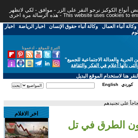
 أنواع الكوكيز نرجو النقر على الزر - موافق - لكي لاتظهر
This website uses cookies to ensure you ge
وكالة أنباء العمال
-
وكالة أنباء حقوق الإنسان
-
اخبار الرياضة
-
اخبار
لوم
التبرع للموقع - ادعمونا
حرية والعدالة الاجتماعية للجميع
"
تى نالها أعلام في الفكر والثقافة
قر هنا لاستخدام الموقع البديل
كوردي
English
اجاً على تجنيدهم
اخر الافلام
قون الطرق في تل