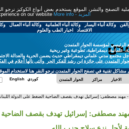
ة التصفح والنشر، الموقع يستخدم بعض أنواع الكوكيز نرجو النق
More info - المزيد
experience on our website
الفن
-
وكالة أنباء اليسار
-
وكالة أنباء العلمانية
-
وكالة أنباء العمال
-
وكا
الاقتصاد
-
اخبار الطب والعلوم
 الرئيسي لمؤسسة الحوار المتمدن
، علمانية، ديمقراطية، تطوعية وغير ربحية
ل مجتمع مدني علماني ديمقراطي حديث يضمن الحرية والعدالة الاجتم
حوار المتمدن على جائزة ابن رشد للفكر الحر والتى نالها أعلام في الفك
م مشاكل تقنية في تصفح الحوار المتمدن نرجو النقر هنا لاستخدام الموقع
كوردي
English
الاخبار
مراكز
الحوار المتمدن
- مهند مصطفى: إسرائيل تهدف بقصف الضاحية الضغط على الدولة اللبناني
مهند مصطفى: إسرائيل تهدف بقصف الضاحية
انية لأجل نزع سلاح حزب الله