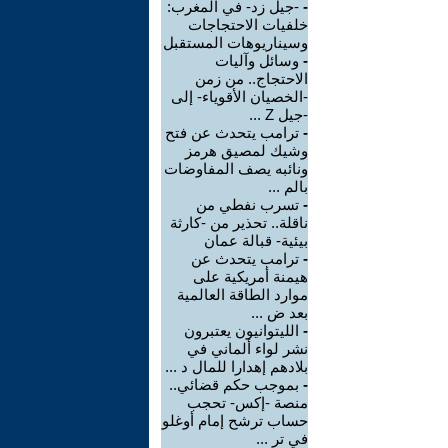
-
-جيل زد- في المغرب:
خلفيات الاحتجاجات
وسيناريوهات المستقبل
-
وسائل وآليات
الاحتجاج.. من زمن
-الخصيان الأقوياء- إلى
-جيل Z ...
-
ترامب يتحدث عن فتح
وشيك لمصيق هرمز
ونائبه يصف المفاوضات
بالم ...
-
تسرب نفطي من
ناقلة.. تحذير من -كارثة
بيئية- قبالة عمان
-
ترامب يتحدث عن
هيمنة أمريكية على
موارد الطاقة العالمية
بعد ض ...
-
الليتوانيون يعتبرون
نشر لواء ألماني في
بلادهم إهدارا للمال د ...
-
بموجب حكم قضائي..
منصة -إكس- تحجب
حساب ترشح إمام أوغلو
في تر ...