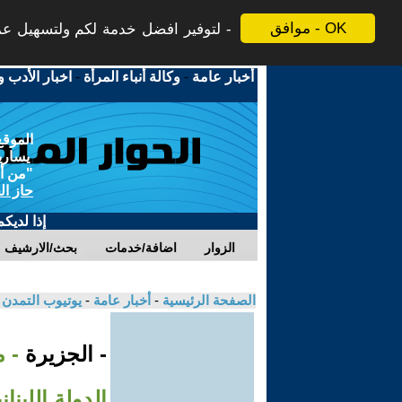
موافق - OK
لتوفير افضل خدمة لكم ولتسهيل عملي
أخبار عامة
-
وكالة أنباء المرأة
-
اخبار الأدب و
الموقع
يسارية
"من أج
حاز ال
إذا لديك
الزوار
اضافة/خدمات
بحث/الارشيف
الصفحة الرئيسية
-
أخبار عامة
-
يوتيوب التمدن
- الجزيرة
- 
الدولة اللبن