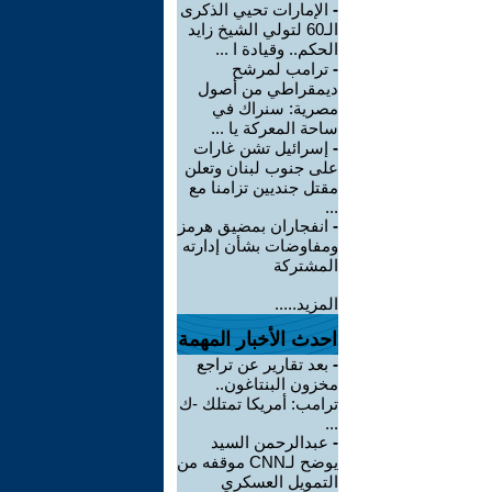
-
الإمارات تحيي الذكرى
الـ60 لتولي الشيخ زايد
الحكم.. وقيادة ا ...
-
ترامب لمرشح
ديمقراطي من أصول
مصرية: سنراك في
ساحة المعركة يا ...
-
إسرائيل تشن غارات
على جنوب لبنان وتعلن
مقتل جنديين تزامنا مع
...
-
انفجاران بمضيق هرمز
ومفاوضات بشأن إدارته
المشتركة
المزيد.....
احدث الأخبار المهمة
-
بعد تقارير عن تراجع
مخزون البنتاغون..
ترامب: أمريكا تمتلك -ك
...
-
عبدالرحمن السيد
يوضح لـCNN موقفه من
التمويل العسكري