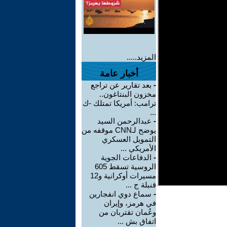
المزيد.....
أخبار عامة
-
بعد تقارير عن تراجع
مخزون البنتاغون..
ترامب: أمريكا تمتلك -ك
...
-
عبدالرحمن السيد
يوضح لـCNN موقفه من
التمويل العسكري
الأمريكي ...
-
الدفاعات الجوية
الروسية تسقط 605
مسيرات أوكرانية و12
قنبلة ج ...
-
سماع دوي انفجارين
في هرمز، وإيران
وعُمان تقتربان من
اتفاق بش ...