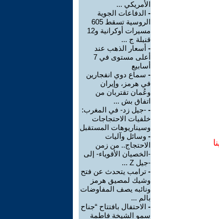
الأمريكي ...
-
الدفاعات الجوية
الروسية تسقط 605
مسيرات أوكرانية و12
قنبلة ج ...
-
أسعار الذهب عند
أعلى مستوى في 7
أسابيع
-
سماع دوي انفجارين
في هرمز، وإيران
وعُمان تقتربان من
اتفاق بش ...
-
-جيل زد- في المغرب:
خلفيات الاحتجاجات
وسيناريوهات المستقبل
-
وسائل وآليات
ا
الاحتجاج.. من زمن
-الخصيان الأقوياء- إلى
-جيل Z ...
-
ترامب يتحدث عن فتح
وشيك لمصيق هرمز
ونائبه يصف المفاوضات
بالم ...
-
الاحتفال بافتتاح “جناح
سمو الشيخة فاطمة