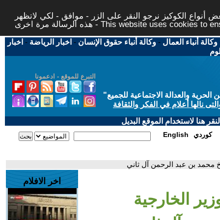
 أنواع الكوكيز نرجو النقر على الزر - موافق - لكي لاتظهر
This website uses cookies to ensure you ge
وكالة أنباء العمال
-
وكالة أنباء حقوق الإنسان
-
اخبار الرياضة
-
اخبار
لوم
التبرع للموقع - ادعمونا
حرية والعدالة الاجتماعية للجميع
"
تى نالها أعلام في الفكر والثقافة
قر هنا لاستخدام الموقع البديل
كوردي
English
خ محمد بن عبد الرحمن آل ثاني
اخر الافلام
زير الخارجية