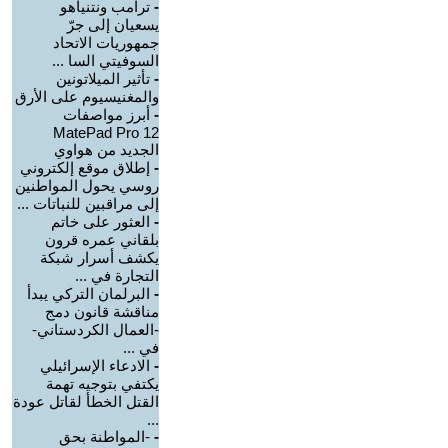
-
ترامب ونتنياهو
يسعيان إلى جرّ
جمهوريات الاتحاد
السوفيتي السا ...
-
تأثير الميلاتونين
والمغنيسيوم على الأرق
-
أبرز مواصفات
MatePad Pro 12
الجديد من هواوي
-
إطلاق موقع إلكتروني
روسي يحول المواطنين
إلى مراقبين للنباتات ...
-
العثور على خاتم
بلقاني عمره قرون
يكشف أسرار شبكة
التجارة في ...
-
البرلمان التركي يبدأ
مناقشة قانون دمج
-العمال الكردستاني-
في ...
-
الادعاء الإسرائيلي
يكتفي بتوجيه تهمة
القتل الخطأ لقاتل عودة
...
-
-المواطنة بحق