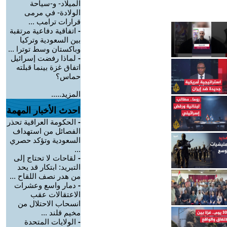
الميلاد- و-سياحة
الولادة- في مرمى
قرارات ترامب ...
-
اتفاقية دفاعية مرتقبة
بين السعودية وتركيا
وباكستان وسط توترا ...
-
لماذا رفضت إسرائيل
اتفاق غزة بينما قبلته
حماس؟
المزيد.....
احدث الأخبار المهمة
-
الحكومة العراقية تحذر
الفصائل من استهداف
السعودية وتؤكد حصري
...
-
لقاحات لا تحتاج إلى
التبريد: ابتكار قد يحد
من هدر نصف اللقاح ...
-
دمار واسع وعشرات
الاعتقالات عقب
انسحاب الاحتلال من
مخيم قلند ...
-
الولايات المتحدة