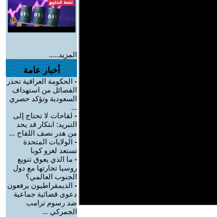
المزيد.....
أخبار عامة
-
الحكومة العراقية تحذر
الفصائل من استهداف
السعودية وتؤكد حصري
...
-
لقاحات لا تحتاج إلى
التبريد: ابتكار قد يحد
من هدر نصف اللقاح ...
-
الولايات المتحدة
تستعد لغزو كوبا
-
ما الذي يعوق تنويع
روسيا تجارتها مع دول
الجنوب العالمي؟
-
الديمقراطيون يرفعون
دعوى قضائية جماعية
ضد رسوم ترامب
الجمركي ...