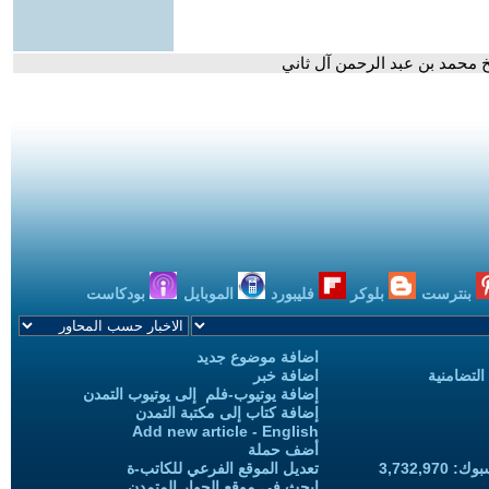
خ محمد بن عبد الرحمن آل ثاني
بنترست
بلوكر
فليبورد
الموبايل
بودكاست
اضافة موضوع جديد
التضامنية
اضافة خبر
إضافة يوتيوب-فلم إلى يوتيوب التمدن
إضافة كتاب إلى مكتبة التمدن
Add new article - English
أضف حملة
3,732,97
تعديل الموقع الفرعي للكاتب-ة
ابحث في موقع الحوار المتمدن