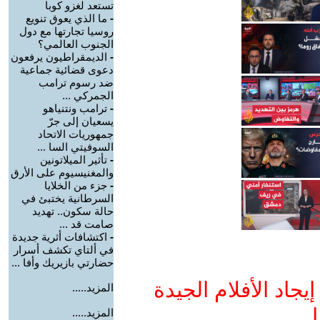
تستعد لغزو كوبا
-
ما الذي يعوق تنويع
روسيا تجارتها مع دول
الجنوب العالمي؟
-
الديمقراطيون يرفعون
دعوى قضائية جماعية
ضد رسوم ترامب
الجمركي ...
-
ترامب ونتنياهو
يسعيان إلى جرّ
جمهوريات الاتحاد
السوفيتي السا ...
-
تأثير الميلاتونين
والمغنيسيوم على الأرق
-
جزء من الخلايا
السرطانية يختبئ في
حالة سكون.. تهديد
صامت قد ...
-
اكتشافات أثرية جديدة
في ألتاي تكشف أسرار
حضارتي بازيريك وأفا ...
جاد الأفلام الجيدة
المزيد.....
ا
المزيد.....