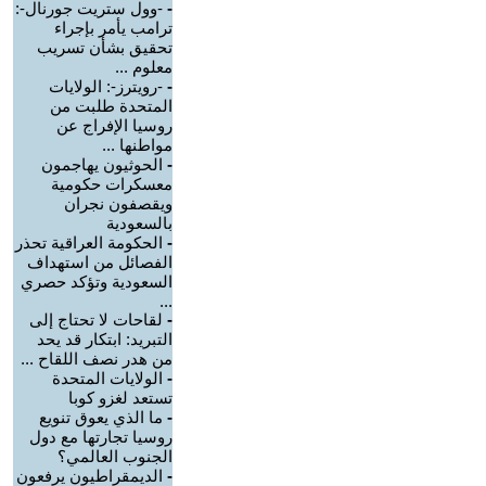
-
-وول ستريت جورنال-:
ترامب يأمر بإجراء
تحقيق بشأن تسريب
معلوم ...
-
-رويترز-: الولايات
المتحدة طلبت من
روسيا الإفراج عن
مواطنها ...
-
الحوثيون يهاجمون
معسكرات حكومية
ويقصفون نجران
بالسعودية
-
الحكومة العراقية تحذر
الفصائل من استهداف
السعودية وتؤكد حصري
...
-
لقاحات لا تحتاج إلى
التبريد: ابتكار قد يحد
من هدر نصف اللقاح ...
-
الولايات المتحدة
تستعد لغزو كوبا
-
ما الذي يعوق تنويع
روسيا تجارتها مع دول
الجنوب العالمي؟
-
الديمقراطيون يرفعون