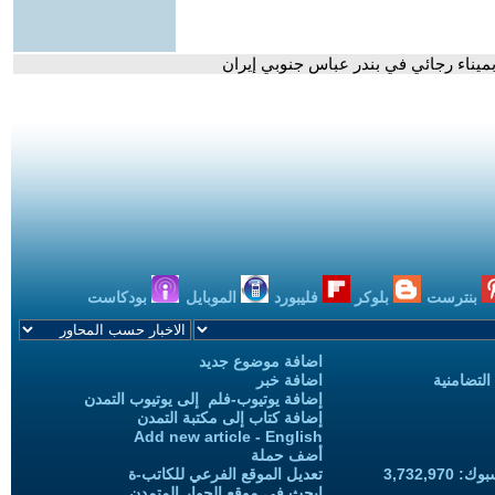
بنترست
بلوكر
فليبورد
الموبايل
بودكاست
اضافة موضوع جديد
التضامنية
اضافة خبر
إضافة يوتيوب-فلم إلى يوتيوب التمدن
إضافة كتاب إلى مكتبة التمدن
Add new article - English
أضف حملة
3,732,97
تعديل الموقع الفرعي للكاتب-ة
ابحث في موقع الحوار المتمدن