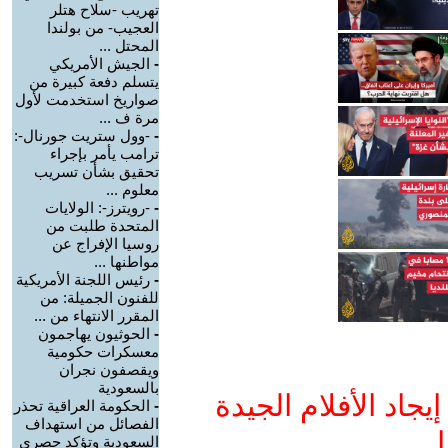
تهريب -سلاح هتلر
العجيب- من بولندا
المحتل ...
-
الجيش الأمريكي
يتسلم دفعة كبيرة من
صواريخ استخدمت لأول
مرة ف ...
-
-وول ستريت جورنال-:
ترامب يأمر بإجراء
تحقيق بشأن تسريب
معلوم ...
-
-رويترز-: الولايات
المتحدة طلبت من
روسيا الإفراج عن
مواطنها ...
-
رئيس اللجنة الأمريكية
للفنون الجميلة: من
المقرر الانتهاء من ...
-
الحوثيون يهاجمون
معسكرات حكومية
ويقصفون نجران
بالسعودية
جاد الأفلام الجيدة
-
الحكومة العراقية تحذر
الفصائل من استهداف
ا
السعودية وتؤكد حصري