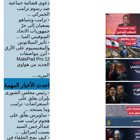
دعوى قضائية جماعية
ضد رسوم ترامب
الجمركي ...
-
ترامب ونتنياهو
يسعيان إلى جرّ
جمهوريات الاتحاد
السوفيتي السا ...
-
تأثير الميلاتونين
والمغنيسيوم على الأرق
-
أبرز مواصفات
MatePad Pro 12
الجديد من هواوي
المزيد.....
احدث الأخبار المهمة
-
رئيس مجلس الشورى
بإيران يعلق على
-استعراضات- ترامب
وما يستخد ...
-
ساويرس يعلّق على
هجوم ترامب ضد
عبدالرحمن السيد
بسبب إسرائيل. ...
-
كيف نجح الحلفاء في