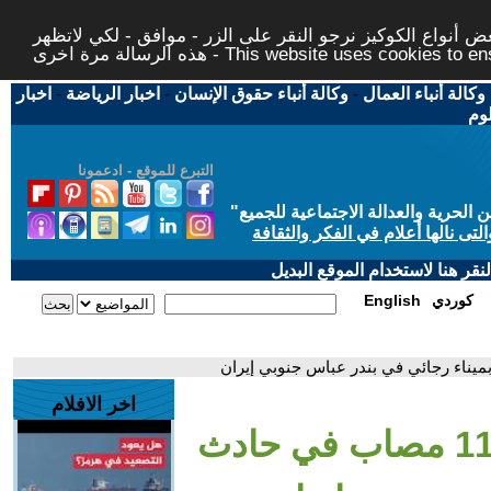
 أنواع الكوكيز نرجو النقر على الزر - موافق - لكي لاتظهر
This website uses cookies to ensure you ge
وكالة أنباء العمال
-
وكالة أنباء حقوق الإنسان
-
اخبار الرياضة
-
اخبار
لوم
التبرع للموقع - ادعمونا
حرية والعدالة الاجتماعية للجميع
"
تى نالها أعلام في الفكر والثقافة
قر هنا لاستخدام الموقع البديل
كوردي
English
اخر الافلام
- 25 قتيلاً وأكثر من 1100 مصاب في حادث