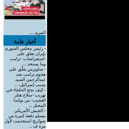
المزيد.....
أخبار عامة
-
رئيس مجلس الشورى
بإيران يعلق على
-استعراضات- ترامب
وما يستخد ...
-
ساويرس يعلّق على
هجوم ترامب ضد
عبدالرحمن السيد
بسبب إسرائيل. ...
-
كيف نجح الحلفاء في
تهريب -سلاح هتلر
العجيب- من بولندا
المحتل ...
-
الجيش الأمريكي
يتسلم دفعة كبيرة من
صواريخ استخدمت لأول
مرة ف ...